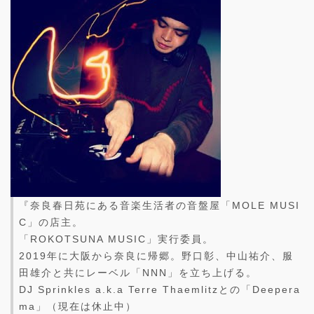
『奈良春日苑にある音楽生活者の音盤屋「MOLE MUSI
C」の店主。
「ROKOTSUNA MUSIC」実行委員。
2019年に大阪から奈良に帰郷。野口彰、中山祐介、服
田雄介と共にレーベル「NNN」を立ち上げる。
DJ Sprinkles a.k.a Terre Thaemlitzとの「Deepera
ma」（現在は休止中）