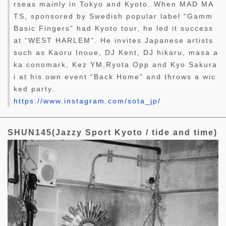
rseas mainly in Tokyo and Kyoto. When MAD MA
TS, sponsored by Swedish popular label “Gamm
Basic Fingers” had Kyoto tour, he led it success
at “WEST HARLEM”. He invites Japanese artists
such as Kaoru Inoue, DJ Kent, DJ hikaru, masa a
ka conomark, Kez YM,Ryota Opp and Kyo Sakura
i at his own event “Back Home” and throws a wic
ked party.
https://www.instagram.com/sota_jp/
SHUN145(Jazzy Sport Kyoto / tide and time)