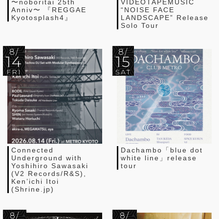
〜noboritai 25th
VIDEOTAPEMUSIC
Anniv〜 『REGGAE
“NOISE FACE
Kyotosplash4』
LANDSCAPE” Release
Solo Tour
8/
8/
14
15
FRI
SAT
Connected
Dachambo「blue dot
Underground with
white line」release
Yoshihiro Sawasaki
tour
(V2 Records/R&S),
Ken’ichi Itoi
(Shrine.jp)
8/
8/