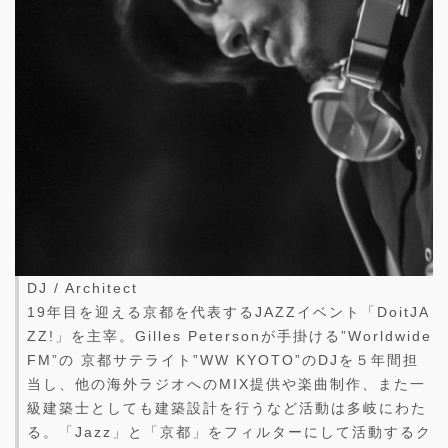
DJ / Architect
19年目を迎える京都を代表するJAZZイベント「DoitJA
ZZ!」を主宰。Gilles Petersonが手掛ける”Worldwide
FM”の 京都サテライト”WW KYOTO”のDJを５年間担
当し、他の海外ラジオへのMIX提供や楽曲制作、また一
級建築士としても建築設計を行うなど活動は多岐にわた
る。「Jazz」と「京都」をフィルターにして活動するク