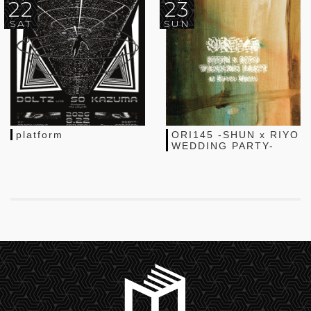
22
23
SAT
SUN
platform
ORI145 -SHUN x RIYO
WEDDING PARTY-