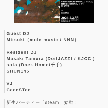
Guest DJ
Mitsuki（mole music / NNN）
Resident DJ
Masaki Tamura (DoitJAZZ! / KJCC )
sota (Back Home/千手)
SHUN145
VJ
CeeeSTee
新生パーティー「steam」始動！