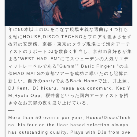
年に50本以上のDJをこなす現場主義な選曲は４つ打ち
を軸にHOUSE,DISCO,TECHNOとフロアを飽きさせず
抜群の安定感。京都・東京のクラブ現場にて海外アーテ
ィストのサポートDJを数多く担当し、京都の音好きが集
まる”WEST HARLEM”にてスウェーデンの人気リエデ
ィットレーベルである”Gamm”” Basic Fingers “の主
催MAD MATSの京都ツアーを成功に導いたのも記憶に
新しい。自身のpartyであるBack Homeでは、井上薫、
DJ Kent、DJ hikaru、masa aka conomark、Kez Y
M,Ryota Opp、櫻井響といった国内アーティストを招
き今なお京都の夜を盛り上げている。
—-
More than 50 events per year, House/Disco/Tech
no, his four on the floor based selection always
has outstanding quality. Plays with DJs from ove