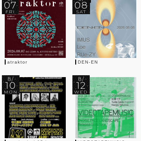
07
08
FRI
SAT
atraktor
DEN-EN
8/
8/
10
12
MON
WED