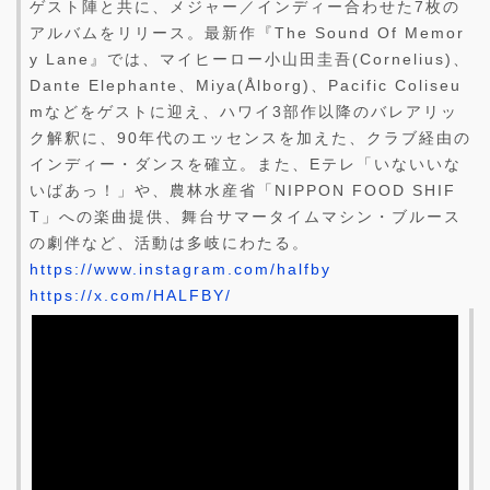
ゲスト陣と共に、メジャー／インディー合わせた7枚の
アルバムをリリース。最新作『The Sound Of Memor
y Lane』では、マイヒーロー小山田圭吾(Cornelius)、
Dante Elephante、Miya(Ålborg)、Pacific Coliseu
mなどをゲストに迎え、ハワイ3部作以降のバレアリッ
ク解釈に、90年代のエッセンスを加えた、クラブ経由の
インディー・ダンスを確立。また、Eテレ「いないいな
いばあっ！」や、農林水産省「NIPPON FOOD SHIF
T」への楽曲提供、舞台サマータイムマシン・ブルース
の劇伴など、活動は多岐にわたる。
https://www.instagram.com/halfby
https://x.com/HALFBY/