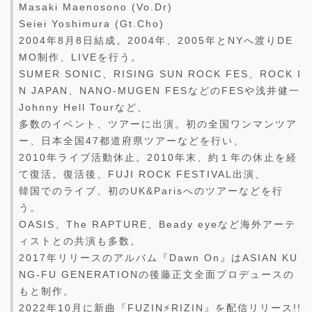
Masaki Maenosono (Vo.Dr)
Seiei Yoshimura (Gt.Cho)
2004年8月8日結成。2004年、2005年とNYへ渡りDE
MO制作、LIVEを行う。
SUMER SONIC、RISING SUN ROCK FES、ROCK I
N JAPAN、NANO-MUGEN FESなどのFESや浅井健一
Johnny Hell Tourなど、
多数のイベント、ツアーに出演。初の全国ワンマンツア
ー、日本全国47都道府県ツアーなどを行い、
2010年ライブ活動休止。2010年末、約１年の休止を経
て復活。復活後、FUJI ROCK FESTIVAL出演、
韓国でのライブ、初のUK&Parisへのツアーなどを行
う。
OASIS、The RAPTURE、Beady eyeなど海外アーテ
ィストとの共演も多数。
2017年リリースのアルバム『Dawn On』はASIAN KU
NG-FU GENERATIONの後藤正文全面プロデュースの
もと制作。
2022年10月に新曲『FUZIN⚡️RIZIN』を配信リリース!!