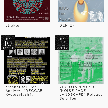
atraktor
DEN-EN
8/
8/
10
12
MON
WED
〜noboritai 25th
VIDEOTAPEMUSIC
Anniv〜 『REGGAE
“NOISE FACE
Kyotosplash4』
LANDSCAPE” Release
Solo Tour