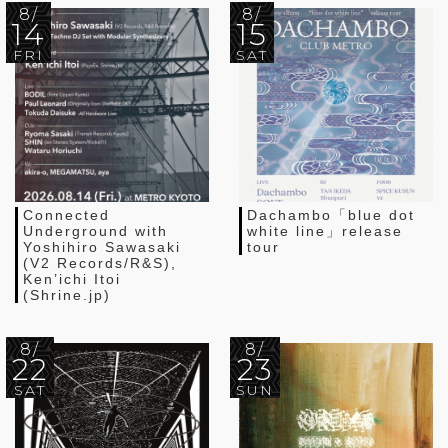
8/
8/
14
15
FRI
SAT
Connected
Dachambo「blue dot
Underground with
white line」release
Yoshihiro Sawasaki
tour
(V2 Records/R&S),
Ken’ichi Itoi
(Shrine.jp)
8/
8/
22
23
SAT
SUN