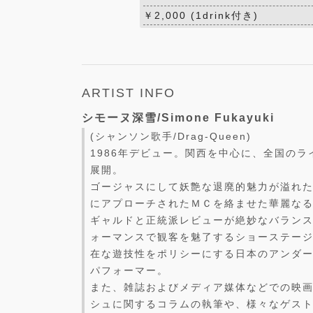
￥2,000 (1drink付き)
ARTIST INFO
シモーヌ深雪/Simone Fukayuki
(シャンソン歌手/Drag-Queen)
1986年デビュー。関西を中心に、全国の
展開。
ゴージャスにして妖艶な退廃的魅力が溢れ
にアプローチされたＭＣを絡ませた華麗な
ギャルドと正統派レビューが絶妙なバラン
ォーマンスで観客を魅了するショーステー
在な遊技性をポリシーにする日本のアンダ
パフォーマー。
また、雑誌およびメディア媒体などでの映
シュに関するコラムの執筆や、様々なゲス