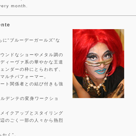
every month.
nte
もに“ブルーデーガールズ”な
。
ラウンドなショーやメタル調の
るディーヴァ系の華やかな王道
ジェンダーの枠にとらわれず、
いマルチパフォーマー。
アート関係者との結び付きも強
アルデンテの変身ワークショ
のメイクアップとスタイリング
周辺のごく一部の人々から熱烈
らかく”。