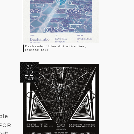
Dachambo「blue dot white line」
release tour
8/
22
SAT
ble
FOR