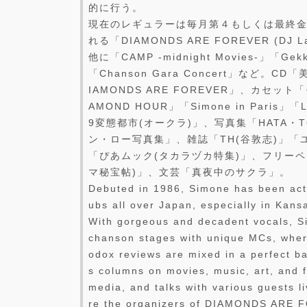
的に行う。
現在のレギュラーは毎月第４もしくは最終金
れる「DIAMONDS ARE FOREVER (D
他に「CAMP -midnight Movies-」「
「Chanson Gara Concert」など。
IAMONDS ARE FOREVER」、カセッ
AMOND HOUR」「Simone in Paris」「Li
9変態都市(オークラ)」、写真集「HATA・
ン・ロー写真集」、雑誌「TH(谷敦志)」「
「ぴあムック(タカラヅカ特集)」、フリー
マ秘宝帖)」、文芸「真夜中のサクラ」。
Debuted in 1986, Simone has been acti
ubs all over Japan, especially in Kansa
With gorgeous and decadent vocals, S
chanson stages with unique MCs, wher
odox reviews are mixed in a perfect b
s columns on movies, music, art, and 
media, and talks with various guests l
re the organizers of DIAMONDS ARE 