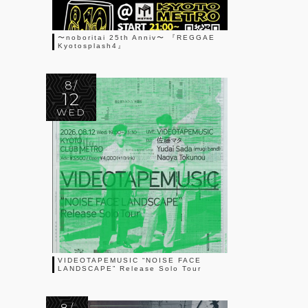
〜noboritai 25th Anniv〜 『REGGAE
Kyotosplash4』
8/
12
WED
VIDEOTAPEMUSIC “NOISE FACE
LANDSCAPE” Release Solo Tour