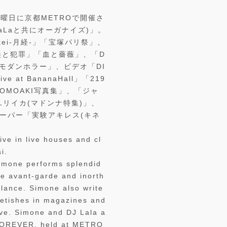
曜日に京都METROで開催さ
J LaLaと共にオーガナイズ)」。
Gekkei-月経-」「宝塚パリ祭」、
CD「美と犯罪」「血と薔薇」、「D
ト「モダンホラー」、ビデオ「DI
ve at BananaHall」「219
TOMOAKI写真集」、「ジャ
ユリイカ(マドンナ特集)」、
ペーパー「実験アキレス(キネ
ve in live houses and cl
i.
imone performs splendid
e avant-garde and inorth
alance. Simone also write
fetishes in magazines and
ive. Simone and DJ Lala a
FOREVER, held at METRO