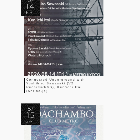
8/
14
FRI
Connected Underground with
Yoshihiro Sawasaki (V2
Records/R&S), Ken’ichi Itoi
(Shrine.jp)
8/
15
SAT