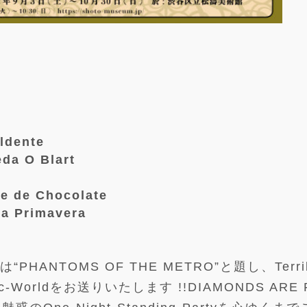
dente
 O Blart
de Chocolate
Primavera
は“PHANTOMS OF THE METRO”と題し、Terri
rdic-Worldをお送りいたします !!DIAMONDS ARE 