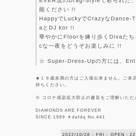
EVER流のDrag-Styleで彩られた、
能ください !!
HappyでLuckyでCrazyなDanc
aとDJ kor !!
華やかにFloorを練り歩くDivaたちとのH
cな一夜をどうぞお楽しみに !!
☆ Super-Dress-Upの方には、Ent
★１８歳未満の方はご入場出来ません。ご来店の際
持ちください。
※ コロナ感染拡大防止の趣旨をご理解いただ
DIAMONDS ARE FOREVER
SINCE 1989 ＃dafdq No.441
2022/10/28 -
FRI
- OPEN：22