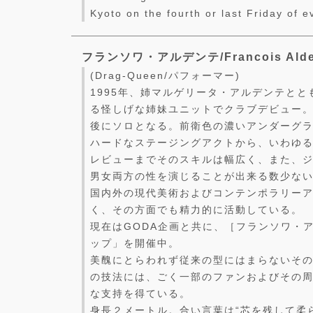
Kyoto on the fourth or last Friday of 
フランソワ・アルデンテ/Francois Alde
(Drag-Queen/パフォーマー)
1995年、姉マルゲリータ・アルデンテとと
る怪しげな姉妹ユニットでクラブデビュー
後にソロとなる。前衛色の濃いアンダーグ
ハードなステージングアクトから、いわゆ
レビューまでそのスキルは幅広く、また、
男女両方の性を演じることが出来る数少な
国内外の現代美術およびコンテンポラリー
く、その方面でも精力的に活動している。
現在はGODA企画と共に、［フランソワ・
ップ」を開催中。
美醜にとらわれず従来の型にはまらないそ
の技法には、ごく一部のファンおよびその
な支持を得ている。
身長２メートル。合い言葉は“芯を残して柔