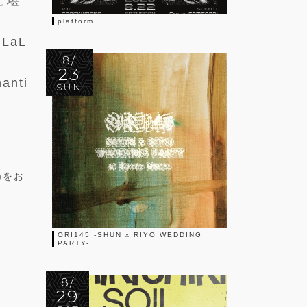
でご堪
platform
LaL
8/
23
anti
SUN
)をお
ORI145 -SHUN x RIYO WEDDING
PARTY-
8/
29