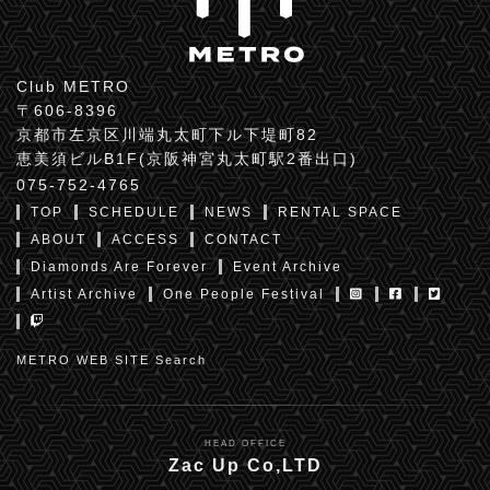
Club METRO
〒606-8396
京都市左京区川端丸太町下ル下堤町82
恵美須ビルB1F(京阪神宮丸太町駅2番出口)
075-752-4765
TOP
SCHEDULE
NEWS
RENTAL SPACE
ABOUT
ACCESS
CONTACT
Diamonds Are Forever
Event Archive
Artist Archive
One People Festival
METRO WEB SITE Search
HEAD OFFICE
Zac Up Co,LTD