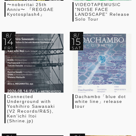
〜noboritai 25th
VIDEOTAPEMUSIC
Anniv〜 『REGGAE
“NOISE FACE
Kyotosplash4』
LANDSCAPE” Release
Solo Tour
8/
8/
14
15
FRI
SAT
Connected
Dachambo「blue dot
Underground with
white line」release
Yoshihiro Sawasaki
tour
(V2 Records/R&S),
Ken’ichi Itoi
(Shrine.jp)