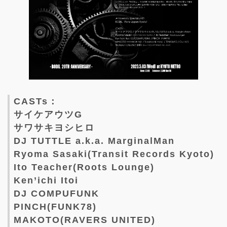
CASTs：
サイケアウツG
サワサキヨシヒロ
DJ TUTTLE a.k.a. MarginalMan
Ryoma Sasaki(Transit Records Kyoto)
Ito Teacher(Roots Lounge)
Ken’ichi Itoi
DJ COMPUFUNK
PINCH(FUNK78)
MAKOTO(RAVERS UNITED)