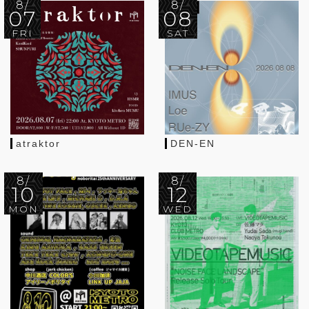
8/
8/
07
08
FRI
SAT
atraktor
DEN-EN
8/
8/
10
12
MON
WED