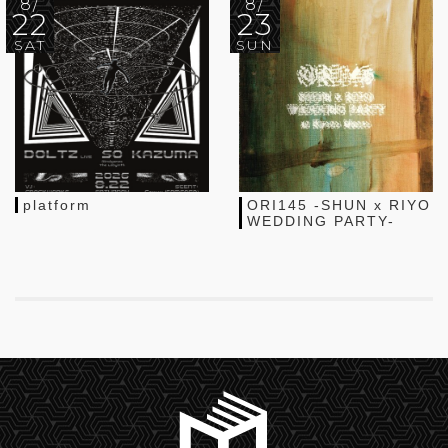
8/
8/
22
23
SAT
SUN
platform
ORI145 -SHUN x RIYO
WEDDING PARTY-