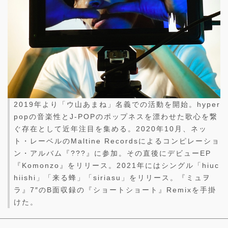
2019年より「ウ山あまね」名義での活動を開始。hyper
popの音楽性とJ-POPのポップネスを漂わせた歌心を繋
ぐ存在として近年注目を集める。2020年10月、ネッ
ト・レーベルのMaltine Recordsによるコンピレーショ
ン・アルバム『???』に参加。その直後にデビューEP
『Komonzo』をリリース。2021年にはシングル「hiuc
hiishi」「来る蜂」「siriasu」をリリース。『ミュヲ
ラ』7″のB面収録の『ショートショート』Remixを手掛
けた。