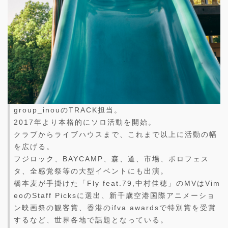
group_inouのTRACK担当。
2017年より本格的にソロ活動を開始。
クラブからライブハウスまで、これまで以上に活動の幅
を広げる。
フジロック、BAYCAMP、森、道、市場、ボロフェス
タ、全感覚祭等の大型イベントにも出演。
橋本麦が手掛けた「Fly feat.79,中村佳穂」のMVはVim
eoのStaff Picksに選出、新千歳空港国際アニメーショ
ン映画祭の観客賞、香港のifva awardsで特別賞を受賞
するなど、世界各地で話題となっている。