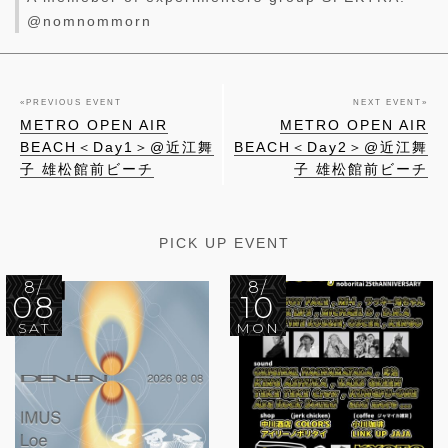
@nomnommorn
«
PREVIOUS EVENT
NEXT EVENT
»
METRO OPEN AIR
METRO OPEN AIR
BEACH＜Day1＞@近江舞
BEACH＜Day2＞@近江舞
子 雄松館前ビーチ
子 雄松館前ビーチ
PICK UP EVENT
8/
8/
08
10
SAT
MON