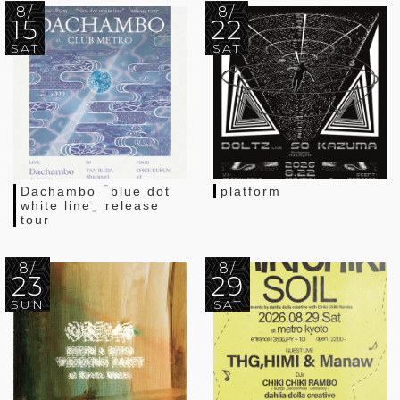
8/
8/
15
22
SAT
SAT
Dachambo「blue dot
platform
white line」release
tour
8/
8/
23
29
SUN
SAT