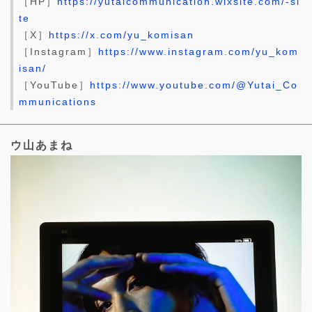
［HP］
https://yutaicommunication.wixsite.com/-si
te
［X］
https://x.com/yu_komisan
［Instagram］
https://www.instagram.com/yu_kom
isan/
［YouTube］
https://www.youtube.com/@Yutai_Co
mmunications
ウ山あまね