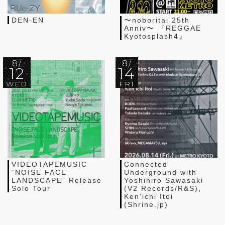
DEN-EN
〜noboritai 25th
Anniv〜 『REGGAE
Kyotosplash4』
8/
8/
12
14
WED
FRI
VIDEOTAPEMUSIC
Connected
“NOISE FACE
Underground with
LANDSCAPE” Release
Yoshihiro Sawasaki
Solo Tour
(V2 Records/R&S),
Ken’ichi Itoi
(Shrine.jp)