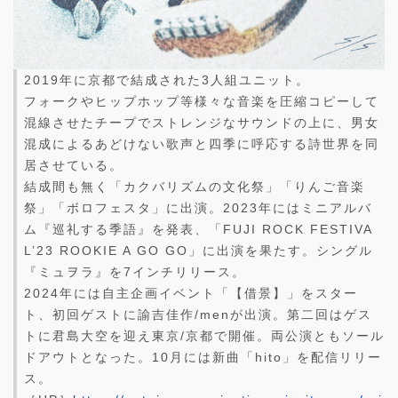
2019年に京都で結成された3人組ユニット。
フォークやヒップホップ等様々な音楽を圧縮コピーして
混線させたチープでストレンジなサウンドの上に、男女
混成によるあどけない歌声と四季に呼応する詩世界を同
居させている。
結成間も無く「カクバリズムの文化祭」「りんご音楽
祭」「ボロフェスタ」に出演。2023年にはミニアルバ
ム『巡礼する季語』を発表、「FUJI ROCK FESTIVA
L’23 ROOKIE A GO GO」に出演を果たす。シングル
『ミュヲラ』を7インチリリース。
2024年には自主企画イベント「【借景】」をスター
ト、初回ゲストに諭吉佳作/menが出演。第二回はゲス
トに君島大空を迎え東京/京都で開催。両公演ともソール
ドアウトとなった。10月には新曲「hito」を配信リリー
ス。