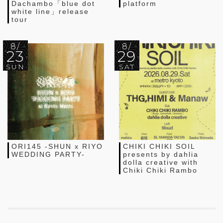
Dachambo「blue dot
platform
white line」release
tour
8/
8/
23
29
SUN
SAT
ORI145 -SHUN x RIYO
CHIKI CHIKI SOIL
WEDDING PARTY-
presents by dahlia
dolla creative with
Chiki Chiki Rambo