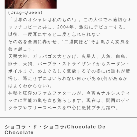
(Drag-Queen)
「世界のオシャレは私のもの!」。この大仰で不適切なキ
ャッチコピーと共に、2004年、激烈にデビューする。
以後、一度耳にすると二度と忘れられない
その名を全国に轟かせ、“二週間ほど”そよ風さん旋風を
巻き起こす。
天照大神、ガラパゴス大とかげ、火星人、人魚、白鳥、
卵子、天狗、バーブラ・ストライザンドからスーザン・
ボイルまで、めまぐるしく変貌するその姿には誰もが驚
愕し、遁走せずにはいられない何かがある(何があるか
はよくわからない)。
神秘と狂奔のファムファタールが、今宵もナルシスティ
ックに官能の嵐を吹き荒らします。現在は、関西のゲイ
クラブやフリースペースを中心に絶賛プチ活躍中。
ショコラ・ド・ショコラ/Chocolate De
Chocolate