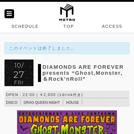
SCHEDULE
TOP
ACCESS
このイベントは終了しました。
10/
DIAMONDS ARE FOREVER
27
presents “Ghost,Monster,
＆Rock’nRoll”
FRI
OPEN：22:00 | ￥2,000 (1drink付き)
DISCO
DRAG QUEEN NIGHT
HOUSE