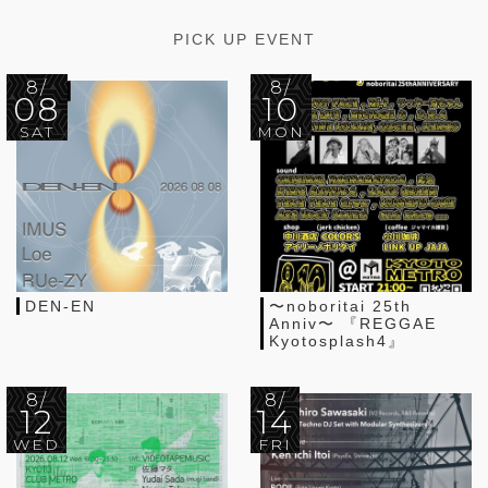
PICK UP EVENT
8/
8/
08
10
SAT
MON
DEN-EN
〜noboritai 25th
Anniv〜 『REGGAE
Kyotosplash4』
8/
8/
12
14
WED
FRI