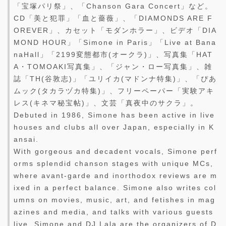
「宝塚パリ祭」、「Chanson Gara Concert」など。
CD「美と犯罪」「血と薔薇」、「DIAMONDS ARE F
OREVER」、カセット「モダンホラー」、ビデオ「DIA
MOND HOUR」「Simone in Paris」「Live at Bana
naHall」「2199変態都市(オークラ)」、写真集「HAT
A・TOMOAKI写真集」、「ジャン・ロー写真集」、雑
誌「TH(谷敦志)」「ユリイカ(マドンナ特集)」、「ぴあ
ムック(タカラヅカ特集)」、フリーペーパー「実験アキ
レス(キネマ秘宝帖)」、文芸「真夜中のサクラ」。
Debuted in 1986, Simone has been active in live
houses and clubs all over Japan, especially in K
ansai.
With gorgeous and decadent vocals, Simone perf
orms splendid chanson stages with unique MCs,
where avant-garde and inorthodox reviews are m
ixed in a perfect balance. Simone also writes col
umns on movies, music, art, and fetishes in mag
azines and media, and talks with various guests
live. Simone and DJ Lala are the organizers of D