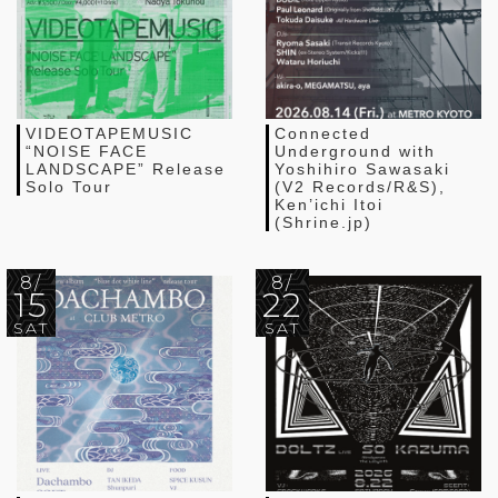
VIDEOTAPEMUSIC
Connected
“NOISE FACE
Underground with
LANDSCAPE” Release
Yoshihiro Sawasaki
Solo Tour
(V2 Records/R&S),
Ken’ichi Itoi
(Shrine.jp)
8/
8/
15
22
SAT
SAT