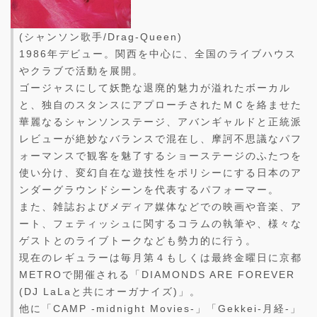
(シャンソン歌手/Drag-Queen)
1986年デビュー。関西を中心に、全国のライブハウス
やクラブで活動を展開。
ゴージャスにして妖艶な退廃的魅力が溢れたボーカル
と、独自のスタンスにアプローチされたＭＣを絡ませた
華麗なるシャンソンステージ、アバンギャルドと正統派
レビューが絶妙なバランスで混在し、摩訶不思議なパフ
ォーマンスで観客を魅了するショーステージのふたつを
使い分け、変幻自在な遊技性をポリシーにする日本のア
ンダーグラウンドシーンを代表するパフォーマー。
また、雑誌およびメディア媒体などでの映画や音楽、ア
ート、フェティッシュに関するコラムの執筆や、様々な
ゲストとのライブトークなども勢力的に行う。
現在のレギュラーは毎月第４もしくは最終金曜日に京都
METROで開催される「DIAMONDS ARE FOREVER
(DJ LaLaと共にオーガナイズ)」。
他に「CAMP -midnight Movies-」「Gekkei-月経-」