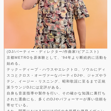
(DJ/パーティー・ディレクター/作曲家/ピアニスト)
京都METROを原体験として、’94年より断続的に活動を
始める。
テック～ディープ・ハウスやエレクトロ、ソウルにディ
スコとクロス・オーヴァーなパーティDJや、ジャズやラ
テン、イージー・リスニング、昭和歌謡に至るまで正統
派ラウンジDJには定評がある。
自身も音楽指導や製作を行い、その確かな知識に裏打ち
された選曲にも、多くのDJやパフォーマーが厚い信頼を
寄せている。