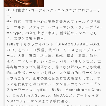
(DJ/作曲家/レコーディング・エンジニア/プロデューサ
ー)
学生時代、京都を中心に実験音楽系のフィールドで活動
し、マルチ・メディア・パフォーマンス・グループ「du
mb type」の立ち上げに参加。創世記のメンバーとし
て、音楽と音響を担当。
1989年よりクラブイベント「DIAMONDS ARE FORE
VER」をシモーヌ深雪、故グローリアスと共にプロデュ
ース。大阪、東京、名古屋、札幌、博多、新潟、仙台、
N.Y.、マドリード、シドニー、パリ、ベルリンなど、世
界各地のクラブで開催する。様々な分野の人々とも積極
的にコラボレーションを行い、また勢力的にワークショ
ップもこなす。近年の主な音楽監督の履歴としては、ア
ジアを代表する演出家オン・ケンセンのカンパニー「シ
アターワークス」を軸に、BuBu、Monochrome Circu
s、じゅんじゅんScience、MuDAなど、アートからダ
ンス/パフォーマンスまで多岐に渡る。