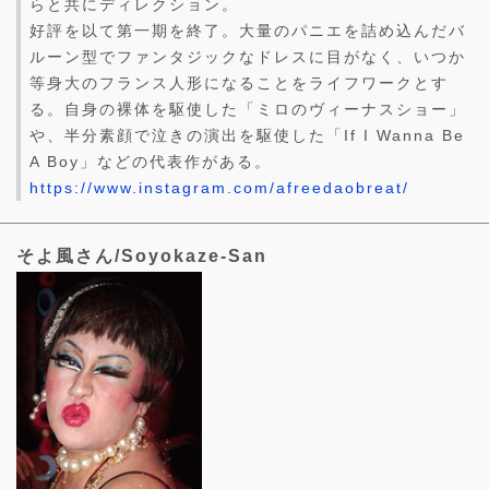
らと共にディレクション。
好評を以て第一期を終了。大量のパニエを詰め込んだバ
ルーン型でファンタジックなドレスに目がなく、いつか
等身大のフランス人形になることをライフワークとす
る。自身の裸体を駆使した「ミロのヴィーナスショー」
や、半分素顔で泣きの演出を駆使した「If I Wanna Be
A Boy」などの代表作がある。
https://www.instagram.com/afreedaobreat/
そよ風さん/Soyokaze-San