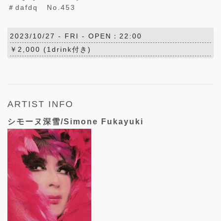
＃dafdq No.453
2023/10/27 -
FRI
- OPEN：22:00
￥2,000 (1drink付き)
ARTIST INFO
シモーヌ深雪/Simone Fukayuki