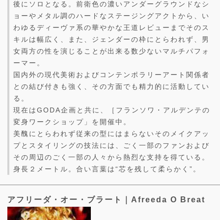
後にソロとなる。前衛色の濃いアンダーグラウンドなシ
ョーやメタル調のハードなステージングアクトから、い
わゆるディーヴァ系の華やかな王道レビューまでそのス
キルは幅広く、また、ジェンダーの枠にとらわれず、男
女両方の性を演じることが出来る数少ないマルチパフォ
ーマー。
国内外の現代美術およびコンテンポラリーアート関係者
との結び付きも強く、その方面でも精力的に活動してい
る。
現在はGODA企画と共に、［フランソワ・アルデンテの
変身ワークショップ」を開催中。
美醜にとらわれず従来の型にはまらないそのメイクアッ
プとスタイリングの技法には、ごく一部のファンおよび
その周辺のごく一部の人々から熱烈な支持を得ている。
身長２メートル。合い言葉は“芯を残して柔らかく”。
アフリーダ・オー・ブラート｜Afreeda O Breat