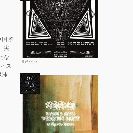
や国際
、実
たな
platform
ティス
混沌
8/
23
SUN