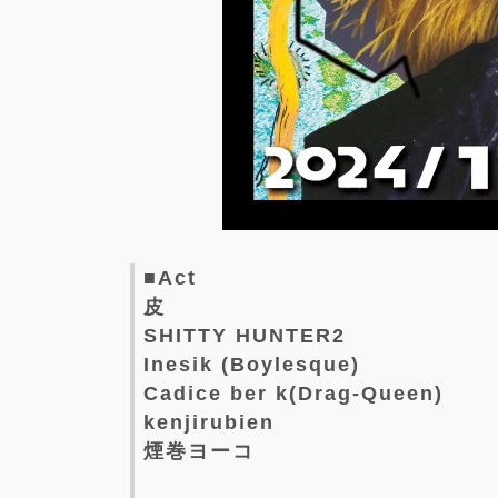
■Act
皮
SHITTY HUNTER2
Inesik (Boylesque)
Cadice ber k(Drag-Queen)
kenjirubien
煙巻ヨーコ