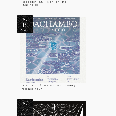
Records/R&S), Ken’ichi Itoi
(Shrine.jp)
8/
15
SAT
Dachambo「blue dot white line」
release tour
8/
22
SAT