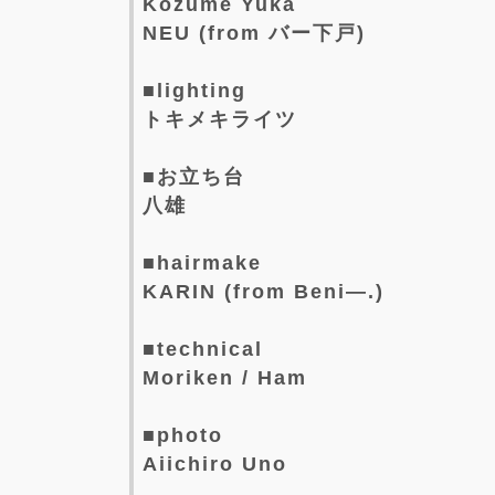
Kozume Yuka
NEU (from バー下戸)
■lighting
トキメキライツ
■お立ち台
八雄
■hairmake
KARIN (from Beni—.)
■technical
Moriken / Ham
■photo
Aiichiro Uno