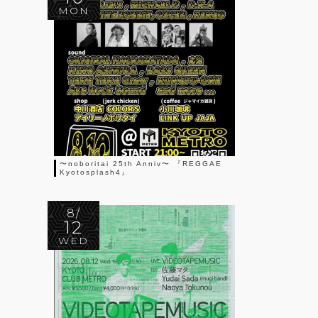
MON
〜noboritai 25th Anniv〜 『REGGAE
Kyotosplash4』
8/
12
WED