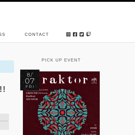
SS
CONTACT
PICK UP EVENT
8/
07
FRI
!!