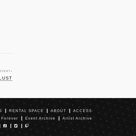
 EVENT
»
 LUST
S
RENTAL SPACE
ABOUT
ACCESS
 Forever
Event Archive
Artist Archive