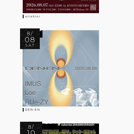
atraktor
8/
08
SAT
DEN-EN
8/
10