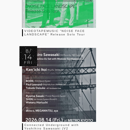
VIDEOTAPEMUSIC “NOISE FACE
LANDSCAPE” Release Solo Tour
8/
14
FRI
Connected Underground with
Yoshihiro Sawasaki (V2