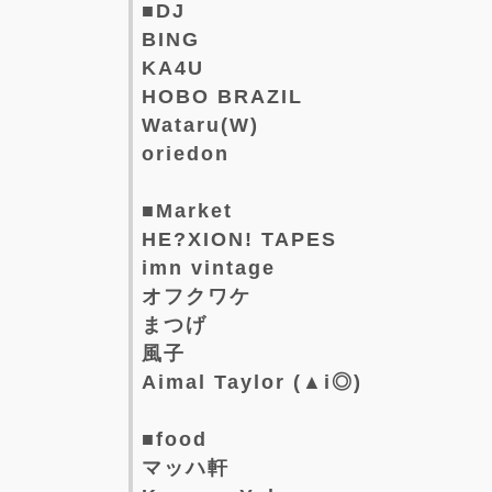
■DJ
BING
KA4U
HOBO BRAZIL
Wataru(W)
oriedon
■Market
HE?XION! TAPES
imn vintage
オフクワケ
まつげ
風子
Aimal Taylor (▲i◎)
■food
マッハ軒