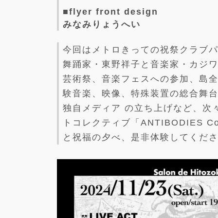
■flyer front design
みなみりょうへい
今回はメトロきっての祝祭クラブパーティ
舞踊家・東野祥子と音楽家・カジワ
芸術祭、音楽フェスへの参加、島
験音楽、映像、特殊装置の総合舞
独自メディア の立ち上げなど、次
トコレクティブ「ANTIBODIES 
と祝福の夕べ、是非体験してくだ