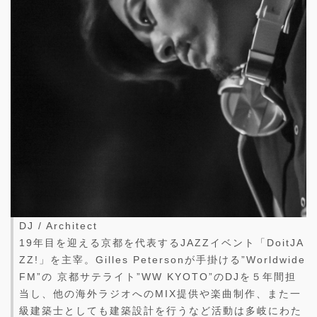
DJ / Architect
19年目を迎える京都を代表するJAZZイベント「DoitJA
ZZ!」を主宰。Gilles Petersonが手掛ける”Worldwide
FM”の 京都サテライト”WW KYOTO”のDJを５年間担
当し、他の海外ラジオへのMIX提供や楽曲制作、また一
級建築士としても建築設計を行うなど活動は多岐にわた