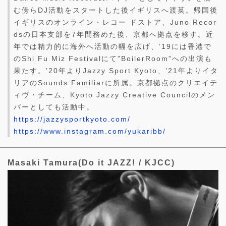
む傍らDJ活動をスタートした後イギリスへ渡英。帰国後
イギリスのオンライン・レコー ドストア、Juno Recor
dsの日本支部を7年間務めた後、京都へ拠点を移す。近
年では精力的に海外へ活動の幅を広げ、’19には香港で
のShi Fu Miz Festivalにて”BoilerRoom”への出演も
果たす。’20年よりJazzy Sport Kyoto、’21年よりイタ
リアのSounds Familiarに所属。京都拠点のクリエイテ
ィヴ・チーム、Kyoto Jazzy Creative Councilのメン
バーとしても活動中。
https://jazzysportkyoto.com/
https://www.instagram.com/yukaribb/
Masaki Tamura(Do it JAZZ! / KJCC)