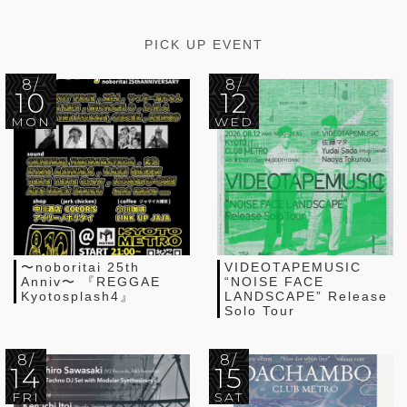
PICK UP EVENT
8/
8/
10
12
MON
WED
〜noboritai 25th
VIDEOTAPEMUSIC
Anniv〜 『REGGAE
“NOISE FACE
Kyotosplash4』
LANDSCAPE” Release
Solo Tour
8/
8/
14
15
FRI
SAT