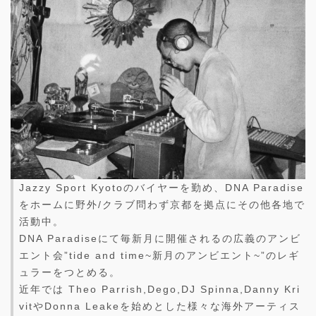
Jazzy Sport Kyotoのバイヤーを勤め、DNA Paradise
をホームに野外/クラブ問わず京都を拠点にその他各地で
活動中。
DNA Paradiseにて毎新月に開催されるの広義のアンビ
エント会”tide and time~新月のアンビエント~”のレギ
ュラーをつとめる。
近年では Theo Parrish,Dego,DJ Spinna,Danny Kri
vitやDonna Leakeを始めとした様々な海外アーティス