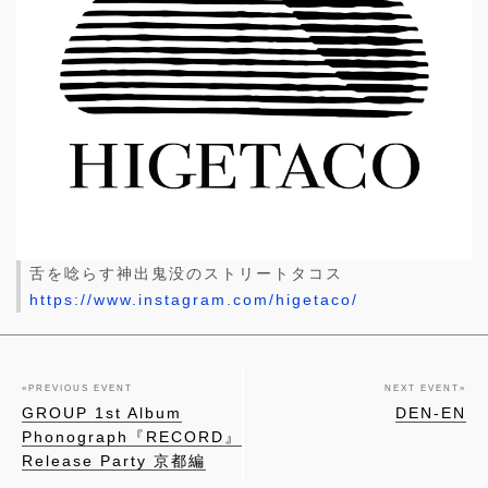
舌を唸らす神出鬼没のストリートタコス
https://www.instagram.com/higetaco/
«
PREVIOUS EVENT
NEXT EVENT
»
GROUP 1st Album
DEN-EN
Phonograph『RECORD』
Release Party 京都編