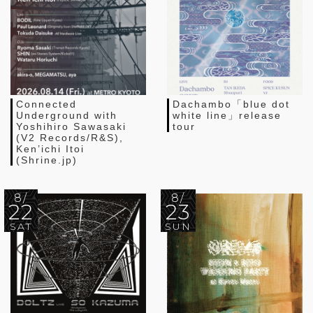
Connected
Dachambo「blue dot
Underground with
white line」release
Yoshihiro Sawasaki
tour
(V2 Records/R&S),
Ken’ichi Itoi
(Shrine.jp)
8/
8/
22
23
SAT
SUN