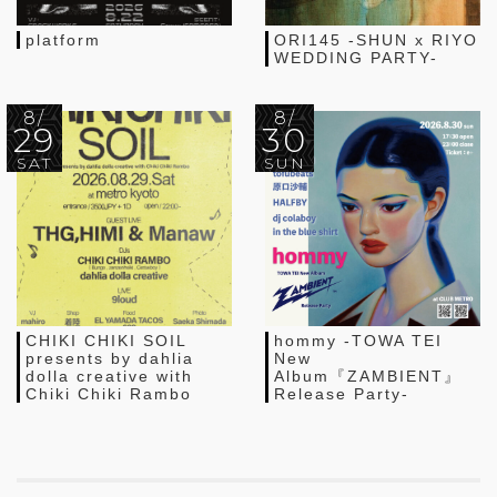
platform
ORI145 -SHUN x RIYO
WEDDING PARTY-
8/
8/
29
30
SAT
SUN
CHIKI CHIKI SOIL
hommy -TOWA TEI
presents by dahlia
New
dolla creative with
Album『ZAMBIENT』
Chiki Chiki Rambo
Release Party-