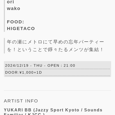
ori
wako
FOOD:
HIGETACO
年の瀬にメトロにて早めの忘年パーティー
を！ということで錚々たるメンツが集結！
2024/12/19 -
THU
- OPEN：21:00
DOOR:¥1,000+1D
ARTIST INFO
YUKARI BB (Jazzy Sport Kyoto / Sounds
Familiar / KJCC )