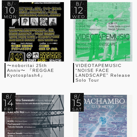
8/
8/
10
12
MON
WED
〜noboritai 25th
VIDEOTAPEMUSIC
Anniv〜 『REGGAE
“NOISE FACE
Kyotosplash4』
LANDSCAPE” Release
Solo Tour
8/
8/
14
15
FRI
SAT