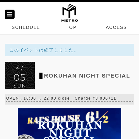
SCHEDULE
TOP
ACCESS
このイベントは終了しました。
4/
05
ROKUHAN NIGHT SPECIAL
SUN
OPEN：16:00 → 22:00 close | Charge ¥3,000+1D