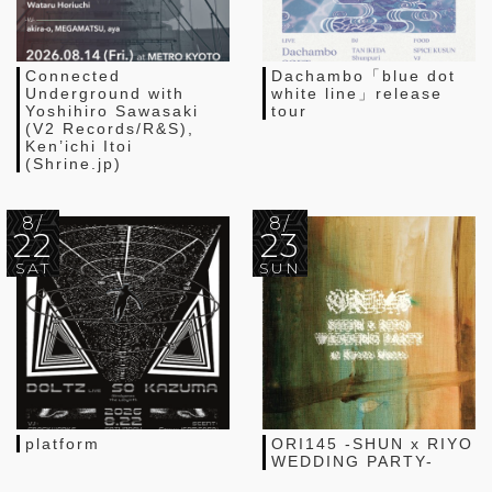
Connected
Dachambo「blue dot
Underground with
white line」release
Yoshihiro Sawasaki
tour
(V2 Records/R&S),
Ken’ichi Itoi
(Shrine.jp)
8/
8/
22
23
SAT
SUN
platform
ORI145 -SHUN x RIYO
WEDDING PARTY-