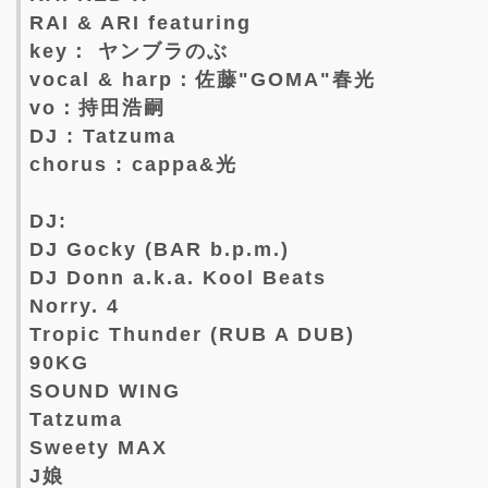
RAI & ARI featuring
key： ヤンブラのぶ
vocal & harp：佐藤"GOMA"春光
vo：持田浩嗣
DJ : Tatzuma
chorus : cappa&光
DJ:
DJ Gocky (BAR b.p.m.)
DJ Donn a.k.a. Kool Beats
Norry. 4
Tropic Thunder (RUB A DUB)
90KG
SOUND WING
Tatzuma
Sweety MAX
J娘