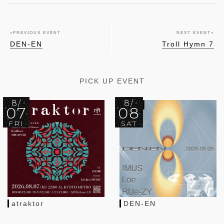
«
PREVIOUS EVENT
NEXT EVENT
»
DEN-EN
Troll Hymn 7
PICK UP EVENT
8/
8/
07
08
FRI
SAT
atraktor
DEN-EN