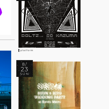
platform
8/
23
SUN