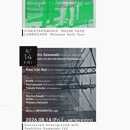
VIDEOTAPEMUSIC “NOISE FACE
LANDSCAPE” Release Solo Tour
8/
14
FRI
Connected Underground with
Yoshihiro Sawasaki (V2