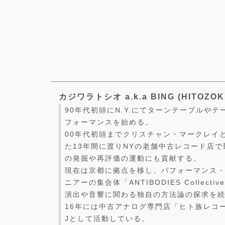
カジワラトシオ a.k.a BING (HITOZOKU
90年代初頭にN.Y.にてターンテーブルや
フォーマンスを始める。
00年代初頭までクリスチャン・マークレイ
た13年間に渡りNYの老舗中古レコード店
の発掘や再評価の運動にも貢献する。
現在は京都に拠点を移し、パフォーマンス
ニアーの集合体「ANTIBODIES Collecti
演出や音響に関わる独自の方法論の探求を
16年には中古アナログ専門店「ヒト族レコ
Jとして活動している。