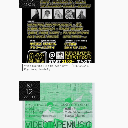
MON
〜noboritai 25th Anniv〜 『REGGAE
Kyotosplash4』
8/
12
WED