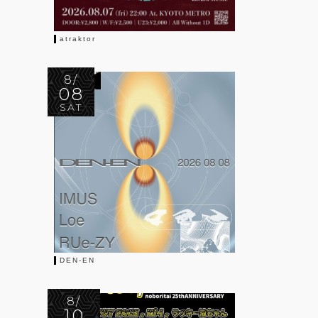
atraktor
8/
08
SAT
DEN-EN
8/
10