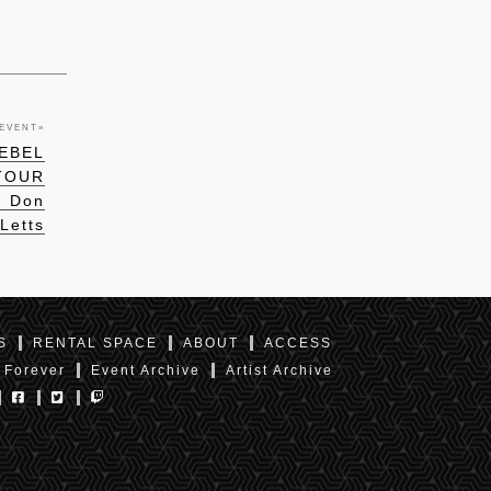
 EVENT
»
REBEL
TOUR
)、Don
Letts
S
RENTAL SPACE
ABOUT
ACCESS
 Forever
Event Archive
Artist Archive