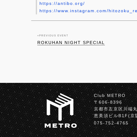
https://antibo.org/
https://www.instagram.com/hitozoku_r
«
PREVIOUS EVENT
ROKUHAN NIGHT SPECIAL
Club METRO
〒606-8396
京都市左京区川端丸
恵美須ビルB1F(
075-752-4765