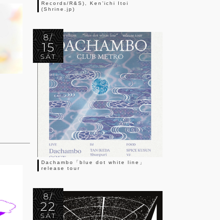
Records/R&S), Ken’ichi Itoi
(Shrine.jp)
8/
15
SAT
Dachambo「blue dot white line」
release tour
8/
22
SAT