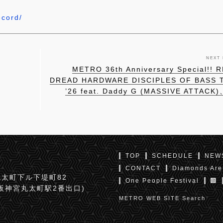
ecord/
NEXT
METRO 36th Anniversary Special!! 
DREAD HARDWARE DISCIPLES OF BASS 
’26 feat. Daddy G (MASSIVE ATTACK
TOP
SCHEDULE
NEW
CONTACT
Diamonds Are
太町下ル下堤町82
One People Festival
京阪神宮丸太町駅2番出口)
METRO WEB SITE Search