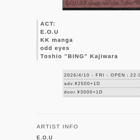
ACT:
E.O.U
KK manga
odd eyes
Toshio "BING" Kajiwara
2026/4/10 -
FRI
- OPEN：22:
adv.¥2500+1D
door.¥3000+1D
ARTIST INFO
E.O.U