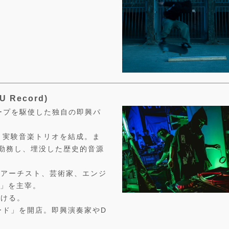
 Record)
テープを駆使した独自の即興パ
と実験音楽トリオを結成。ま
で勤務し、埋没した歴史的音源
・アーチスト、芸術家、エンジ
ve」を主宰。
続ける。
ード」を開店。即興演奏家やD