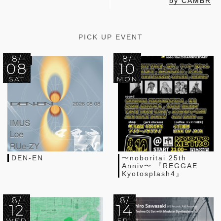
by CAMBR
PICK UP EVENT
8/
8/
08
10
SAT
MON
DEN-EN
〜noboritai 25th
Anniv〜 『REGGAE
Kyotosplash4』
8/
8/
12
14
WED
FRI