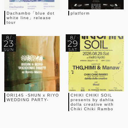
Dachambo「blue dot
platform
white line」release
tour
8/
8/
23
29
SUN
SAT
ORI145 -SHUN x RIYO
CHIKI CHIKI SOIL
WEDDING PARTY-
presents by dahlia
dolla creative with
Chiki Chiki Rambo