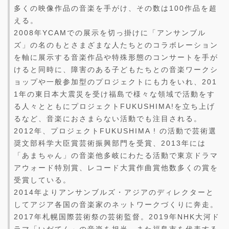
多くの映像作品の音楽を手がけ、その数は100作品を超
える。
2008年YCAMでの展示を切っ掛けに「アンサンブル
ズ」の名のもとさまざまな人たちとのコラボレーション
を軸に展示する音楽作品や特殊形態のコンサートを手が
けると同時に、障害のある子どもたちとの音楽ワークシ
ョップや一般参加型のプロジェクトにも力をいれ、201
1年の東日本大震災を受け福島で様々な領域で活動をす
る人々とともにプロジェクトFUKUSHIMA!を立ち上げ
るなど、音楽におさまらない活動でも注目される。
2012年、プロジェクトFUKUSHIMA ! の活動で芸術選
奨文部科学大臣賞芸術振興部門を受賞、2013年には
「あまちゃん」の音楽他多岐にわたる活動で東京ドラマ
アウォード特別賞、レコード大賞作曲賞他数多くの賞を
受賞している。
2014年よりアンサンブルズ・アジアのディレクターと
してアジア各国の音楽家のネットワークづくりに奔走。
2017年札幌国際芸術祭の芸術監督。2019年NHK大河ド