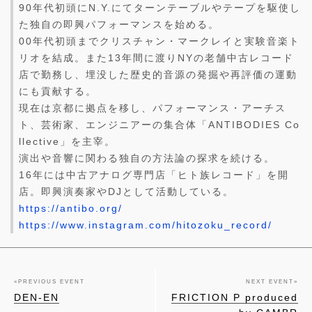
90年代初頭にN.Y.にてターンテーブルやテープを駆使し
た独自の即興パフォーマンスを始める。
00年代初頭までクリスチャン・マークレイと実験音楽ト
リオを結成。また13年間に渡りNYの老舗中古レコード
店で勤務し、埋没した歴史的音源の発掘や再評価の運動
にも貢献する。
現在は京都に拠点を移し、パフォーマンス・アーチス
ト、芸術家、エンジニアーの集合体「ANTIBODIES Co
llective」を主宰。
演出や音響に関わる独自の方法論の探求を続ける。
16年には中古アナログ専門店「ヒト族レコード」を開
店。即興演奏家やDJとして活動している。
https://antibo.org/
https://www.instagram.com/hitozoku_record/
«
PREVIOUS EVENT
NEXT EVENT
»
DEN-EN
FRICTION P produced