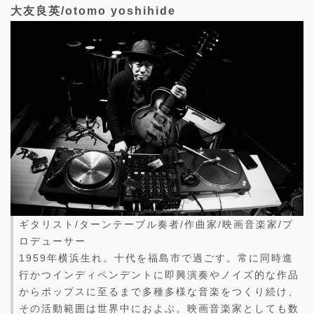
大友良英/otomo yoshihide
ギタリスト/ターンテーブル奏者/作曲家/映画音楽家/プ
ロデューサー
1959年横浜生れ。十代を福島市で過ごす。常に同時進
行かつインディペンデントに即興演奏やノイズ的な作品
からポップスに至るまで多種多様な音楽をつくり続け、
その活動範囲は世界中におよぶ。映画音楽家としても数