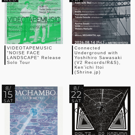
VIDEOTAPEMUSIC
Connected
“NOISE FACE
Underground with
LANDSCAPE” Release
Yoshihiro Sawasaki
Solo Tour
(V2 Records/R&S),
Ken’ichi Itoi
(Shrine.jp)
8/
8/
15
22
SAT
SAT