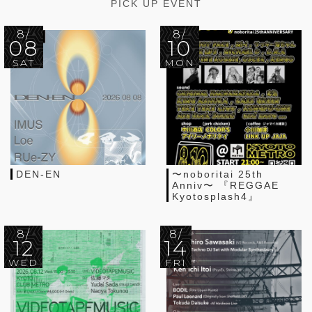
PICK UP EVENT
8/
8/
08
10
SAT
MON
DEN-EN
〜noboritai 25th
Anniv〜 『REGGAE
Kyotosplash4』
8/
8/
12
14
WED
FRI