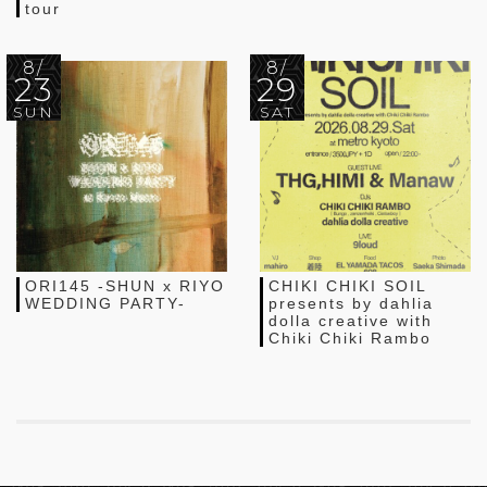
tour
8/
8/
23
29
SUN
SAT
ORI145 -SHUN x RIYO
CHIKI CHIKI SOIL
WEDDING PARTY-
presents by dahlia
dolla creative with
Chiki Chiki Rambo