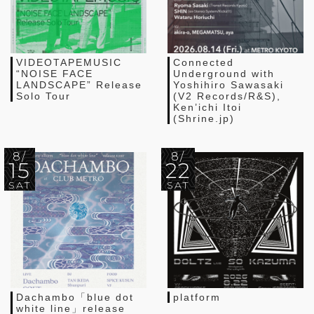
VIDEOTAPEMUSIC
Connected
“NOISE FACE
Underground with
LANDSCAPE” Release
Yoshihiro Sawasaki
Solo Tour
(V2 Records/R&S),
Ken’ichi Itoi
(Shrine.jp)
8/
8/
15
22
SAT
SAT
Dachambo「blue dot
platform
white line」release