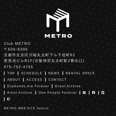
Club METRO
〒606-8396
京都市左京区川端丸太町下ル下堤町82
恵美須ビルB1F(京阪神宮丸太町駅2番出口)
075-752-4765
TOP
SCHEDULE
NEWS
RENTAL SPACE
ABOUT
ACCESS
CONTACT
Diamonds Are Forever
Event Archive
Artist Archive
One People Festival
METRO WEB SITE Search