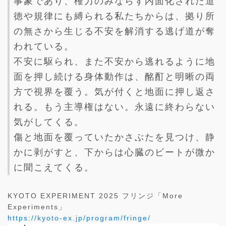
事象であり、権力のみならず内⾯化された道
徳や規律にも縛られる私たちからは、拠り所
の無さから⽣じる不安を解消する逃げ道が奪
われている。
不安に駆られ、また不安から逃れるように地
⾯を押し続ける⾝体動作は、酩酊と明晰の両
⽅で視界を覆う。気が付くと地⾯に押し返さ
れる。もう主導権はない。永遠に終わらない
気がしてくる。
傷と地⾯を覆っていたかさぶたを⾒つけ、静
かに剥がすと、下からは⼼臓のビートが微か
に聞こえてくる。
KYOTO EXPERIMENT 2025 フリンジ「More
Experiments」
https://kyoto-ex.jp/program/fringe/