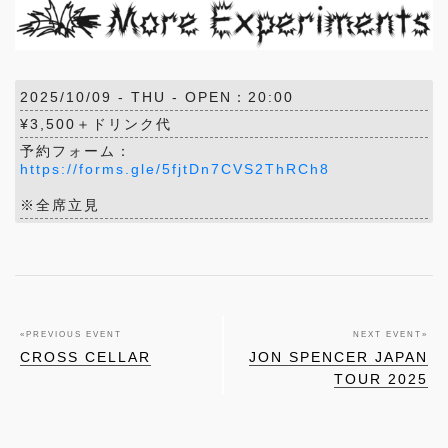
2025/10/09 -
THU
- OPEN：20:00
¥3,500＋ドリンク代
予約フォーム：
https://forms.gle/5fjtDn7CVS2ThRCh8
※全席立見
«
PREVIOUS EVENT
NEXT EVENT
»
CROSS CELLAR
JON SPENCER JAPAN
TOUR 2025