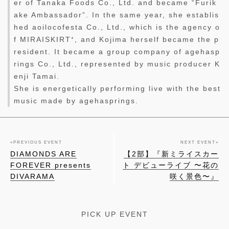
er of Tanaka Foods Co., Ltd. and became “Furik
ake Ambassador”. In the same year, she establis
hed aoilocofesta Co., Ltd., which is the agency o
f MIRAISKIRT⁺, and Kojima herself became the p
resident. It became a group company of agehasp
rings Co., Ltd., represented by music producer K
enji Tamai.
She is energetically performing live with the best
music made by agehasprings.
«
PREVIOUS EVENT
NEXT EVENT
»
DIAMONDS ARE
【2部】『新ミライスカー
FOREVER presents
ト デビューライブ 〜花の
DIVARAMA
咲く景色〜』
PICK UP EVENT