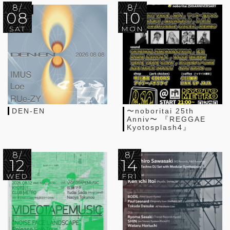
8/
8/
08
10
SAT
MON
DEN-EN
〜noboritai 25th
Anniv〜 『REGGAE
Kyotosplash4』
8/
8/
12
14
WED
FRI