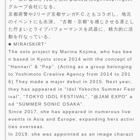
グループ会社になる。
京都府警やJリーグ京都サンガF.C.ともコラボし、地元
のイベントにも出演。 “古都・京都”を感じさせる凛とし
た佇まいとライブパフォーマンスを武器に、精力的に活
動を行なっている。
■ MIRAISKIRT⁺
The solo project by Marina Kojima, who has bee
n based in Kyoto since 2014 with the concept of
“Hannari” & “Pop”. (Acting as a group belonging
to Yoshimoto Creative Agency from 2014 to 201
6) They made a major debut in 2015. Next year,
they has appeared in “Idol Yokocho Summer Fest
ival”, “TOKYO IDOL FESTIVAL”, “@JAM EXPO” a
nd “SUMMER SONIC OSAKA”.
Since 2017, she has appeared in numerous live
events in Asia and Europe, expanding hers activi
ties overseas.
In 2019, she was appointed as an image charact