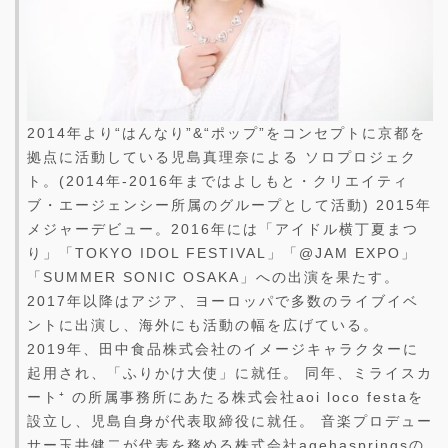
2014年より“はんなり”&“ポップ”をコンセプトに京都を
拠点に活動している児島真理奈による ソロプロジェク
ト。(2014年-2016年まではよしもと・クリエイティ
ブ・エージェンシー所属のグループとして活動) 2015年
メジャーデビュー。2016年には「アイドル横丁夏まつ
り」「TOKYO IDOL FESTIVAL」「@JAM EXPO」
「SUMMER SONIC OSAKA」への出演を果たす。
2017年以降はアジア、ヨーロッパで多数のライブイベ
ントに出演し、海外にも活動の幅を広げている。
2019年、田中食品株式会社のイメージキャラクターに
起用され、「ふりかけ大使」に就任。 同年、ミライスカ
ート⁺ の所属事務所にあたる株式会社aoi loco festaを
設立し、児島自身が代表取締役に就任。 音楽プロデュー
サー玉井健二が代表を務める株式会社agehaspringsの