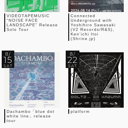
VIDEOTAPEMUSIC
Connected
“NOISE FACE
Underground with
LANDSCAPE” Release
Yoshihiro Sawasaki
Solo Tour
(V2 Records/R&S),
Ken’ichi Itoi
(Shrine.jp)
8/
8/
15
22
SAT
SAT
Dachambo「blue dot
platform
white line」release
tour