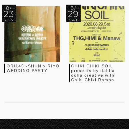
8/
8/
23
29
SUN
SAT
ORI145 -SHUN x RIYO
CHIKI CHIKI SOIL
WEDDING PARTY-
presents by dahlia
dolla creative with
Chiki Chiki Rambo