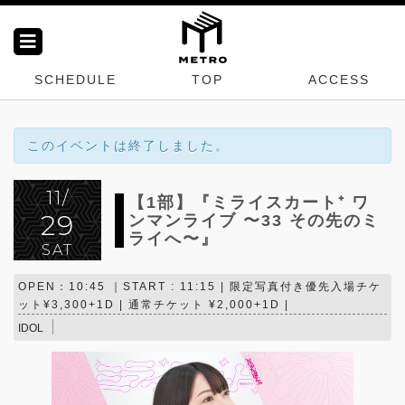
SCHEDULE
TOP
ACCESS
このイベントは終了しました。
11/
【1部】『ミライスカート⁺ ワ
29
ンマンライブ 〜33 その先のミ
ライへ〜』
SAT
OPEN：10:45 ｜START : 11:15 | 限定写真付き優先入場チケ
ット¥3,300+1D | 通常チケット ¥2,000+1D |
IDOL