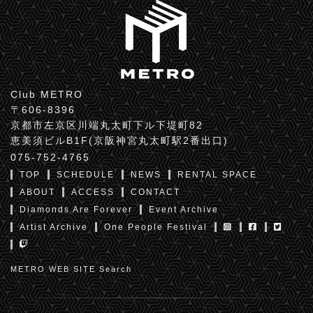
Club METRO
〒606-8396
京都市左京区川端丸太町下ル下堤町82
恵美須ビルB1F(京阪神宮丸太町駅2番出口)
075-752-4765
TOP
SCHEDULE
NEWS
RENTAL SPACE
ABOUT
ACCESS
CONTACT
Diamonds Are Forever
Event Archive
Artist Archive
One People Festival
METRO WEB SITE Search