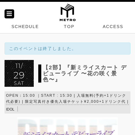
SCHEDULE
TOP
ACCESS
このイベントは終了しました。
11/
【2部】『新ミライスカート デ
29
ビューライブ 〜花の咲く景
色〜』
SAT
OPEN：15:00 ｜START : 15:30 | 入場無料(予約+1ドリンク
代必要) | 限定写真付き優先入場チケット¥2,000+1ドリンク代 |
IDOL