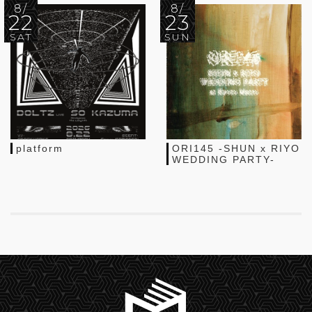
8/
8/
22
23
SAT
SUN
platform
ORI145 -SHUN x RIYO
WEDDING PARTY-