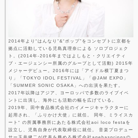
2014年より“はんなり”&“ポップ”をコンセプトに京都を
拠点に活動している児島真理奈による ソロプロジェク
ト。(2014年-2016年まではよしもと・クリエイティ
ブ・エージェンシー所属のグループとして活動) 2015年
メジャーデビュー。2016年には「アイドル横丁夏まつ
り」「TOKYO IDOL FESTIVAL」「@JAM EXPO」
「SUMMER SONIC OSAKA」への出演を果たす。
2017年以降はアジア、ヨーロッパで多数のライブイベ
ントに出演し、海外にも活動の幅を広げている。
2019年、田中食品株式会社のイメージキャラクターに
起用され、「ふりかけ大使」に就任。 同年、ミライスカ
ート⁺ の所属事務所にあたる株式会社aoi loco festaを
設立し、児島自身が代表取締役に就任。 音楽プロデュー
サー玉井健二が代表を務める株式会社agehaspringsの