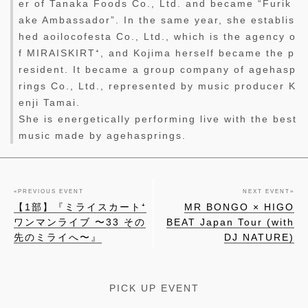
er of Tanaka Foods Co., Ltd. and became “Furik
ake Ambassador”. In the same year, she establis
hed aoilocofesta Co., Ltd., which is the agency o
f MIRAISKIRT⁺, and Kojima herself became the p
resident. It became a group company of agehasp
rings Co., Ltd., represented by music producer K
enji Tamai.
She is energetically performing live with the best
music made by agehasprings.
«
PREVIOUS EVENT
NEXT EVENT
»
【1部】『ミライスカート⁺
MR BONGO × HIGO
ワンマンライブ 〜33 その
BEAT Japan Tour (with
先のミライへ〜』
DJ NATURE)
PICK UP EVENT