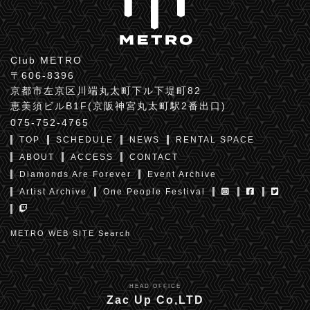
Club METRO
〒606-8396
京都市左京区川端丸太町下ル下堤町82
恵美須ビルB1F(京阪神宮丸太町駅2番出口)
075-752-4765
TOP
SCHEDULE
NEWS
RENTAL SPACE
ABOUT
ACCESS
CONTACT
Diamonds Are Forever
Event Archive
Artist Archive
One People Festival
METRO WEB SITE Search
HEAD OFFICE
Zac Up Co,LTD