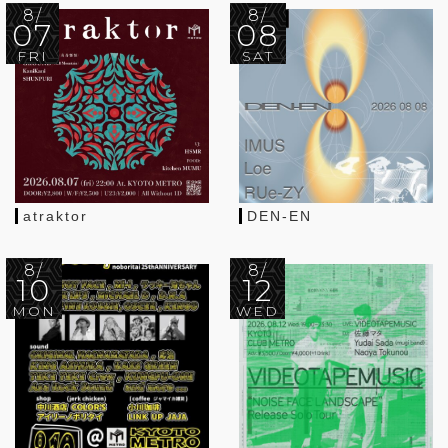
8/
8/
07
08
FRI
SAT
atraktor
DEN-EN
8/
8/
10
12
MON
WED