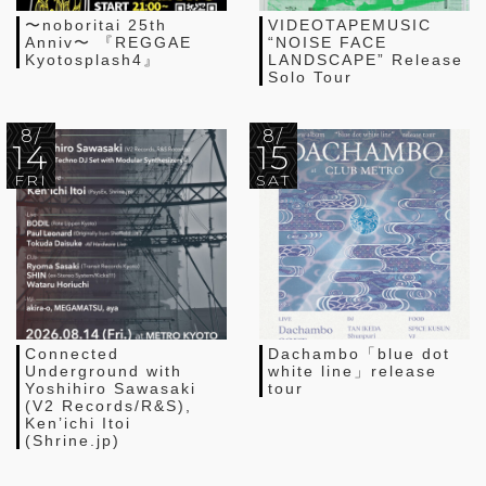
〜noboritai 25th
VIDEOTAPEMUSIC
Anniv〜 『REGGAE
“NOISE FACE
Kyotosplash4』
LANDSCAPE” Release
Solo Tour
8/
8/
14
15
FRI
SAT
Connected
Dachambo「blue dot
Underground with
white line」release
Yoshihiro Sawasaki
tour
(V2 Records/R&S),
Ken’ichi Itoi
(Shrine.jp)