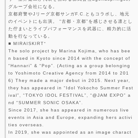
グループ会社になる。
京都府警やJリーグ京都サンガF.C.ともコラボし、地元
のイベントにも出演。 “古都・京都”を感じさせる凛とし
た佇まいとライブパフォーマンスを武器に、精力的に活
動を行なっている。
■ MIRAISKIRT⁺
The solo project by Marina Kojima, who has bee
n based in Kyoto since 2014 with the concept of
“Hannari” & “Pop”. (Acting as a group belonging
to Yoshimoto Creative Agency from 2014 to 201
6) They made a major debut in 2015. Next year,
they has appeared in “Idol Yokocho Summer Fest
ival”, “TOKYO IDOL FESTIVAL”, “@JAM EXPO” a
nd “SUMMER SONIC OSAKA”.
Since 2017, she has appeared in numerous live
events in Asia and Europe, expanding hers activi
ties overseas.
In 2019, she was appointed as an image charact