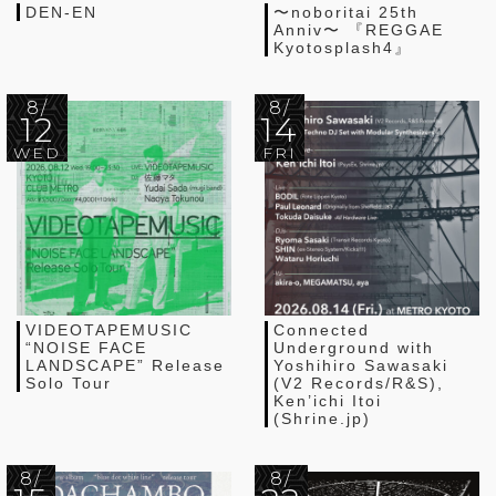
DEN-EN
〜noboritai 25th
Anniv〜 『REGGAE
Kyotosplash4』
8/
8/
12
14
WED
FRI
VIDEOTAPEMUSIC
Connected
“NOISE FACE
Underground with
LANDSCAPE” Release
Yoshihiro Sawasaki
Solo Tour
(V2 Records/R&S),
Ken’ichi Itoi
(Shrine.jp)
8/
8/