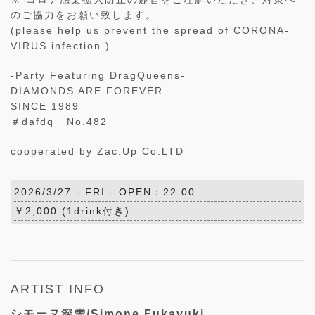
のご協力をお願い致します。
(please help us prevent the spread of CORONA-
VIRUS infection.)
-Party Featuring DragQueens-
DIAMONDS ARE FOREVER
SINCE 1989
＃dafdq No.482
cooperated by Zac.Up Co.LTD
2026/3/27 -
FRI
- OPEN：22:00
￥2,000 (1drink付き)
ARTIST INFO
シモーヌ深雪/Simone Fukayuki