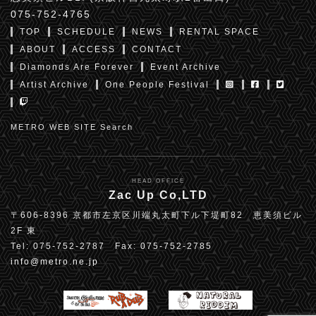
075-752-4765
TOP
SCHEDULE
NEWS
RENTAL SPACE
ABOUT
ACCESS
CONTACT
Diamonds Are Forever
Event Archive
Artist Archive
One People Festival
METRO WEB SITE Search
HEAD OFFICE
Zac Up Co,LTD
〒606-8396 京都市左京区川端丸太町下ル下堤町82 恵美須ビル
2F 東
Tel: 075-752-2787 Fax: 075-752-2785
info@metro.ne.jp