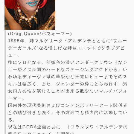
(Drag-Queen/パフォーマー)
1995年、姉マルゲリータ・アルデンテとともに“ブルー
デーガールズ”なる怪しげな姉妹ユニットでクラブデビ
ュー。
後にソロとなる。前衛色の濃いアンダーグラウンドなシ
ョーやメタル調のハードなステージングアクトから、い
わゆるディーヴァ系の華やかな王道レビューまでそのス
キルは幅広く、また、ジェンダーの枠にとらわれず、男
女両方の性を演じることが出来る数少ないマルチパフォ
ーマー。
国内外の現代美術およびコンテンポラリーアート関係者
との結び付きも強く、その方面でも精力的に活動してい
る。
現在はGODA企画と共に、［フランソワ・アルデンテの
変身ワークショップ」を開催中。