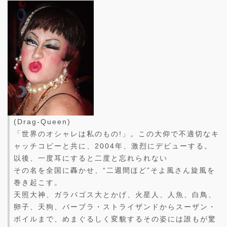
(Drag-Queen)
「世界のオシャレは私のもの!」。この大仰で不適切なキ
ャッチコピーと共に、2004年、激烈にデビューする。
以後、一度耳にすると二度と忘れられない
その名を全国に轟かせ、“二週間ほど”そよ風さん旋風を
巻き起こす。
天照大神、ガラパゴス大とかげ、火星人、人魚、白鳥、
卵子、天狗、バーブラ・ストライザンドからスーザン・
ボイルまで、めまぐるしく変貌するその姿には誰もが驚