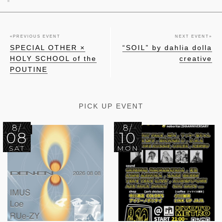
«
PREVIOUS EVENT
NEXT EVENT
»
SPECIAL OTHER ×
“SOIL” by dahlia dolla
HOLY SCHOOL of the
creative
POUTINE
PICK UP EVENT
8/
8/
08
10
SAT
MON