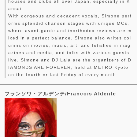
houses and clubs all over Japan, especially in K
ansai.
With gorgeous and decadent vocals, Simone perf
orms splendid chanson stages with unique MCs,
where avant-garde and inorthodox reviews are m
ixed in a perfect balance. Simone also writes col
umns on movies, music, art, and fetishes in mag
azines and media, and talks with various guests
live. Simone and DJ Lala are the organizers of D
IAMONDS ARE FOREVER, held at METRO Kyoto
on the fourth or last Friday of every month.
フランソワ・アルデンテ/Francois Aldente