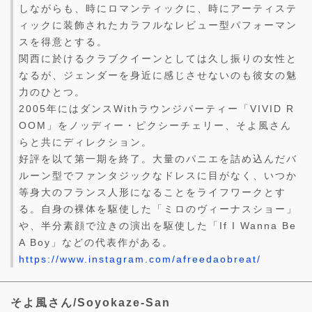
しながらも、時にロマンティックに、時にアーティステ
ィックに装飾されたカラフルなレビュー型パフォーマン
スを得意とする。
関西に於けるクラブクイーンとしては久し振りの女性と
なるが、ジェンダーを身近に感じさせないのも彼女の魅
力のひとつ。
2005年にはダンスWithラウンジパーティー「VIVID R
OOM」をノッディー・ピクシーチェリー、そよ風さん
らと共にディレクション。
好評を以て第一期を終了。大量のパニエを詰め込んだバ
ルーン型でファンタジックなドレスに目がなく、いつか
等身大のフランス人形になることをライフワークとす
る。自身の裸体を駆使した「ミロのヴィーナスショー」
や、半分素顔で泣きの演出を駆使した「If I Wanna Be
A Boy」などの代表作がある。
https://www.instagram.com/afreedaobreat/
そよ風さん/Soyokaze-San