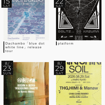
15
22
SAT
SAT
Dachambo「blue dot
platform
white line」release
tour
8/
8/
23
29
SUN
SAT