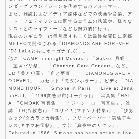
ンダーグラウンドシーンを代表するパフォーマー。
また、雑誌およびメディア媒体などでの映画や音楽、ア
ート、フェティッシュに関するコラムの執筆や、様々な
ゲストとのライブトークなども勢力的に行う。
現在のレギュラーは毎月第４もしくは最終金曜日に京都
METROで開催される「DIAMONDS ARE FOREVER
(DJ LaLaと共にオーガナイズ)」。
他に「CAMP -midnight Movies-」「Gekkei-月経-」
「宝塚パリ祭」、「Chanson Gara Concert」など。
CD「美と犯罪」「血と薔薇」、「DIAMONDS ARE F
OREVER」、カセット「モダンホラー」、ビデオ「DIA
MOND HOUR」「Simone in Paris」「Live at Bana
naHall」「2199変態都市(オークラ)」、写真集「HAT
A・TOMOAKI写真集」、「ジャン・ロー写真集」、雑
誌「TH(谷敦志)」「ユリイカ(マドンナ特集)」、「ぴあ
ムック(タカラヅカ特集)」、フリーペーパー「実験アキ
レス(キネマ秘宝帖)」、文芸「真夜中のサクラ」。
Debuted in 1986, Simone has been active in live