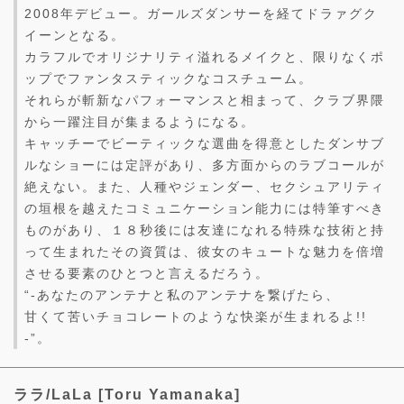
2008年デビュー。ガールズダンサーを経てドラァグク
イーンとなる。
カラフルでオリジナリティ溢れるメイクと、限りなくポ
ップでファンタスティックなコスチューム。
それらが斬新なパフォーマンスと相まって、クラブ界隈
から一躍注目が集まるようになる。
キャッチーでビーティックな選曲を得意としたダンサブ
ルなショーには定評があり、多方面からのラブコールが
絶えない。また、人種やジェンダー、セクシュアリティ
の垣根を越えたコミュニケーション能力には特筆すべき
ものがあり、１８秒後には友達になれる特殊な技術と持
って生まれたその資質は、彼女のキュートな魅力を倍増
させる要素のひとつと言えるだろう。
“-あなたのアンテナと私のアンテナを繋げたら、
甘くて苦いチョコレートのような快楽が生まれるよ!!
-”。
ララ/LaLa [Toru Yamanaka]