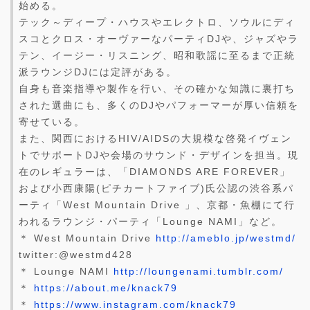
始める。
テック～ディープ・ハウスやエレクトロ、ソウルにディ
スコとクロス・オーヴァーなパーティDJや、ジャズやラ
テン、イージー・リスニング、昭和歌謡に至るまで正統
派ラウンジDJには定評がある。
自身も音楽指導や製作を行い、その確かな知識に裏打ち
された選曲にも、多くのDJやパフォーマーが厚い信頼を
寄せている。
また、関西におけるHIV/AIDSの大規模な啓発イヴェン
トでサポートDJや会場のサウンド・デザインを担当。現
在のレギュラーは、「DIAMONDS ARE FOREVER」
および小西康陽(ピチカートファイブ)氏公認の渋谷系パ
ーティ「West Mountain Drive 」、京都・魚棚にて行
われるラウンジ・パーティ「Lounge NAMI」など。
＊ West Mountain Drive
http://ameblo.jp/westmd/
twitter:@westmd428
＊ Lounge NAMI
http://loungenami.tumblr.com/
＊
https://about.me/knack79
＊
https://www.instagram.com/knack79