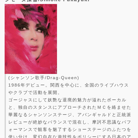
(シャンソン歌手/Drag-Queen)
1986年デビュー。関西を中心に、全国のライブハウス
やクラブで活動を展開。
ゴージャスにして妖艶な退廃的魅力が溢れたボーカル
と、独自のスタンスにアプローチされたＭＣを絡ませた
華麗なるシャンソンステージ、アバンギャルドと正統派
レビューが絶妙なバランスで混在し、摩訶不思議なパフ
ォーマンスで観客を魅了するショーステージのふたつを
使い分け、変幻自在な遊技性をポリシーにする日本のア