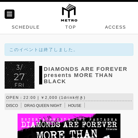
SCHEDULE
TOP
ACCESS
このイベントは終了しました。
3/
DIAMONDS ARE FOREVER
27
presents MORE THAN
BLACK
FRI
OPEN：22:00 | ￥2,000 (1drink付き)
DISCO
DRAG QUEEN NIGHT
HOUSE