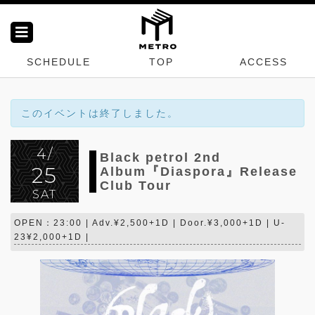
SCHEDULE
TOP
ACCESS
このイベントは終了しました。
4/
Black petrol 2nd
25
Album『Diaspora』Release
Club Tour
SAT
OPEN：23:00 | Adv.¥2,500+1D | Door.¥3,000+1D | U-
23¥2,000+1D |