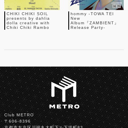
CHIKI CHIKI SOIL
hommy -TOWA TEI
presents by dahlia
New
dolla creative with
Album『ZAMBIENT』
Chiki Chiki Rambo
Release Party-
Club METRO
〒606-8396
京都市左京区川端丸太町下ル下堤町82