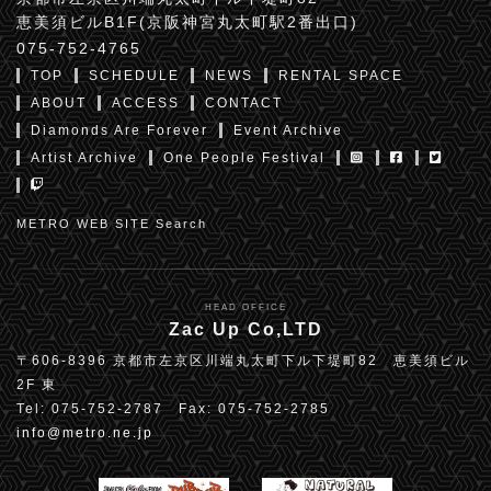
恵美須ビルB1F(京阪神宮丸太町駅2番出口)
075-752-4765
TOP
SCHEDULE
NEWS
RENTAL SPACE
ABOUT
ACCESS
CONTACT
Diamonds Are Forever
Event Archive
Artist Archive
One People Festival
METRO WEB SITE Search
HEAD OFFICE
Zac Up Co,LTD
〒606-8396 京都市左京区川端丸太町下ル下堤町82 恵美須ビル
2F 東
Tel: 075-752-2787 Fax: 075-752-2785
info@metro.ne.jp