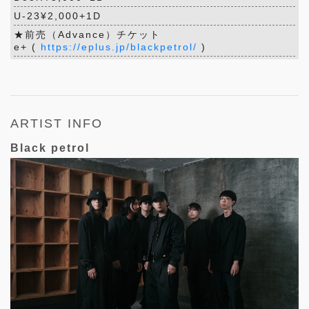
U-23¥2,000+1D
★前売（Advance）チケット
e+ (
https://eplus.jp/blackpetrol/
)
ARTIST INFO
Black petrol