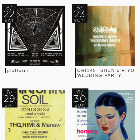
8/
8/
22
23
SAT
SUN
platform
ORI145 -SHUN x RIYO
WEDDING PARTY-
8/
8/
29
30
SAT
SUN