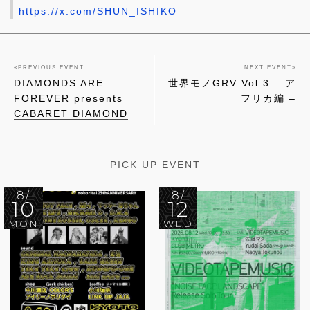
https://x.com/SHUN_ISHIKO
«
PREVIOUS EVENT
NEXT EVENT
»
DIAMONDS ARE
世界モノGRV Vol.3 – ア
FOREVER presents
フリカ編 –
CABARET DIAMOND
PICK UP EVENT
8/
8/
10
12
MON
WED