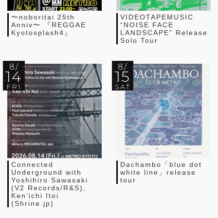
〜noboritai 25th
VIDEOTAPEMUSIC
Anniv〜 『REGGAE
“NOISE FACE
Kyotosplash4』
LANDSCAPE” Release
Solo Tour
8/
8/
14
15
FRI
SAT
Connected
Dachambo「blue dot
Underground with
white line」release
Yoshihiro Sawasaki
tour
(V2 Records/R&S),
Ken’ichi Itoi
(Shrine.jp)