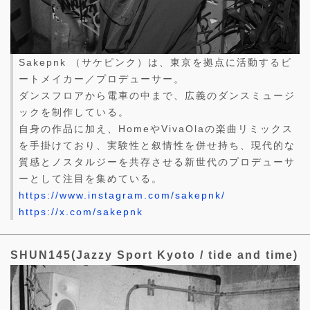
Sakepnk （サケピンク）は、東京を拠点に活動するビ
ートメイカー／プロデューサー。
ダンスフロアから電車の中まで、広義のダンスミュージ
ックを制作している。
自身の作品に加え、HomeやVivaOlaの楽曲リミックス
を手掛けており、実験性と叙情性を併せ持ち、現代的な
質感とノスタルジーを共存させる新世代のプロデューサ
ーとして注目を集めている。
https://www.instagram.com/sakepnk/
https://x.com/sakepnk
SHUN145(Jazzy Sport Kyoto / tide and time)