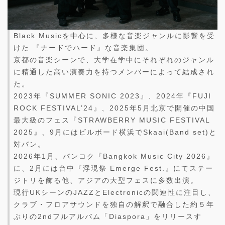
Black Musicを中心に、多様な音楽ジャンルに影響を受
けた 『ナードでハード』な音楽集団。
京都の音楽シーンで、大学在学中にそれぞれのジャンル
に精通した高い演奏力を持つメンバーによって結成され
た。
2023年『SUMMER SONIC 2023』、2024年『FUJI
ROCK FESTIVAL’24』、2025年5月北京で開催の中国
最大級のフェス『STRAWBERRY MUSIC FESTIVAL
2025』、9月にはビルボード横浜でSkaai(Band set)と
対バン。
2026年1月、バンコク『Bangkok Music City 2026』
に、2月には台中『浮現祭 Emerge Fest.』にてステー
ジトリを飾る他、アジアの大型フェスに多数出演。
現行UKシーンのJAZZとElectronicの関連性に注目し、
クラブ・フロアサウンドを独自の解釈で融合した約５年
ぶりの2ndフルアルバム「Diaspora」をリリースす