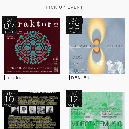
PICK UP EVENT
8/
8/
07
08
FRI
SAT
atraktor
DEN-EN
8/
8/
10
12
MON
WED