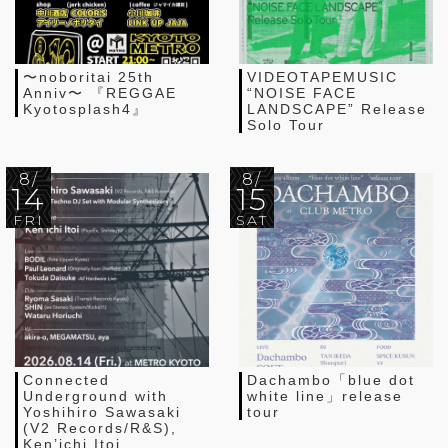
〜noboritai 25th
VIDEOTAPEMUSIC
Anniv〜 『REGGAE
“NOISE FACE
Kyotosplash4』
LANDSCAPE” Release
Solo Tour
8/
8/
14
15
FRI
SAT
Connected
Dachambo「blue dot
Underground with
white line」release
Yoshihiro Sawasaki
tour
(V2 Records/R&S),
Ken’ichi Itoi