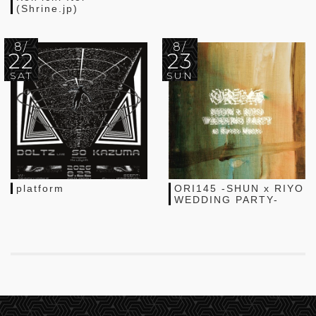
(Shrine.jp)
8/
8/
22
23
SAT
SUN
platform
ORI145 -SHUN x RIYO
WEDDING PARTY-