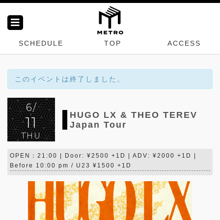
SCHEDULE
TOP
ACCESS
このイベントは終了しました。
6/
HUGO LX & THEO TEREV
11
Japan Tour
THU
OPEN：21:00 | Door: ¥2500 +1D | ADV: ¥2000 +1D |
Before 10:00 pm / U23 ¥1500 +1D