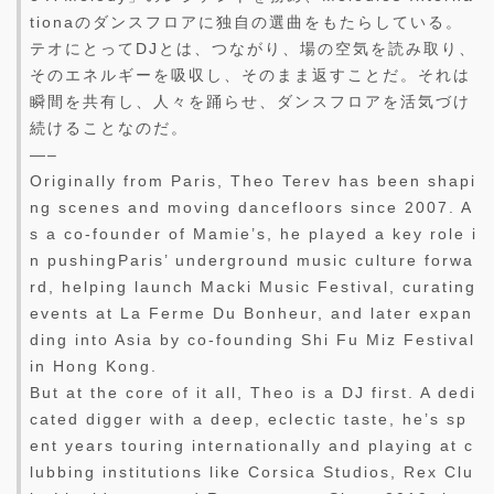
tionaのダンスフロアに独自の選曲をもたらしている。
テオにとってDJとは、つながり、場の空気を読み取り、
そのエネルギーを吸収し、そのまま返すことだ。それは
瞬間を共有し、人々を踊らせ、ダンスフロアを活気づけ
続けることなのだ。
—–
Originally from Paris, Theo Terev has been shapi
ng scenes and moving dancefloors since 2007. A
s a co-founder of Mamie’s, he played a key role i
n pushingParis’ underground music culture forwa
rd, helping launch Macki Music Festival, curating
events at La Ferme Du Bonheur, and later expan
ding into Asia by co-founding Shi Fu Miz Festival
in Hong Kong.
But at the core of it all, Theo is a DJ first. A dedi
cated digger with a deep, eclectic taste, he’s sp
ent years touring internationally and playing at c
lubbing institutions like Corsica Studios, Rex Clu