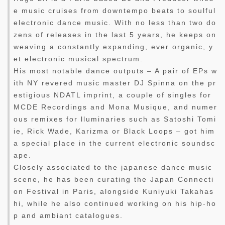
e music cruises from downtempo beats to soulful
electronic dance music. With no less than two do
zens of releases in the last 5 years, he keeps on
weaving a constantly expanding, ever organic, y
et electronic musical spectrum.
His most notable dance outputs – A pair of EPs w
ith NY revered music master DJ Spinna on the pr
estigious NDATL imprint, a couple of singles for
MCDE Recordings and Mona Musique, and numer
ous remixes for lluminaries such as Satoshi Tomi
ie, Rick Wade, Karizma or Black Loops – got him
a special place in the current electronic soundsc
ape.
Closely associated to the japanese dance music
scene, he has been curating the Japan Connecti
on Festival in Paris, alongside Kuniyuki Takahas
hi, while he also continued working on his hip-ho
p and ambiant catalogues.