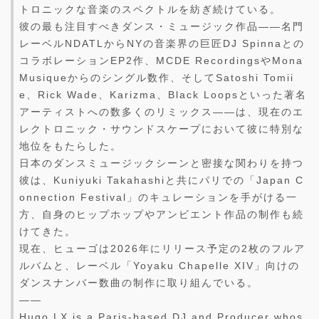
トロニックな音楽のスペクトルを紡ぎ続けている。
彼の最も注目すべきダンス・ミュージック作品——名門
レーベルNDATLからNYの音楽界の巨匠DJ Spinnaとの
コラボレーションEP2作、MCDE RecordingsやMona
Musiqueからのシングル数作、そしてSatoshi Tomii
e、Rick Wade、Karizma、Black Loopsといった著名
アーティストへの数多くのリミックス——は、現在のエ
レクトロニック・サウンドスケープにおいて彼に特別な
地位をもたらした。
日本のダンスミュージックシーンと密接な関わりを持つ
彼は、Kuniyuki Takahashiと共にパリでの「Japan C
onnection Festival」のキュレーションを手がける一
方、自身のヒップホップやアンビエント作品の制作も続
けてきた。
現在、ヒューゴは2026年にリリース予定の2枚のフルア
ルバムと、レーベル「Yoyaku Chapelle XIV」向けの
ダンスナンバー数曲の制作に取り組んでいる。
——
Hugo LX is a Paris-based DJ and Producer whos