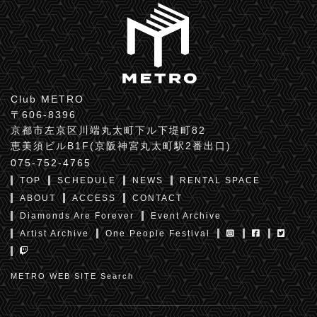
Club METRO
〒606-8396
京都市左京区川端丸太町下ル下堤町82
恵美須ビルB1F(京阪神宮丸太町駅2番出口)
075-752-4765
TOP
SCHEDULE
NEWS
RENTAL SPACE
ABOUT
ACCESS
CONTACT
Diamonds Are Forever
Event Archive
Artist Archive
One People Festival
METRO WEB SITE Search