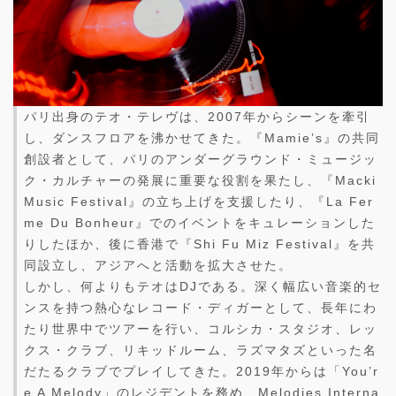
パリ出身のテオ・テレヴは、2007年からシーンを牽引
し、ダンスフロアを沸かせてきた。『Mamie’s』の共同
創設者として、パリのアンダーグラウンド・ミュージッ
ク・カルチャーの発展に重要な役割を果たし、『Macki
Music Festival』の立ち上げを支援したり、『La Fer
me Du Bonheur』でのイベントをキュレーションした
りしたほか、後に香港で『Shi Fu Miz Festival』を共
同設立し、アジアへと活動を拡大させた。
しかし、何よりもテオはDJである。深く幅広い音楽的セ
ンスを持つ熱心なレコード・ディガーとして、長年にわ
たり世界中でツアーを行い、コルシカ・スタジオ、レッ
クス・クラブ、リキッドルーム、ラズマタズといった名
だたるクラブでプレイしてきた。2019年からは「You’r
e A Melody」のレジデントを務め、Melodies Interna