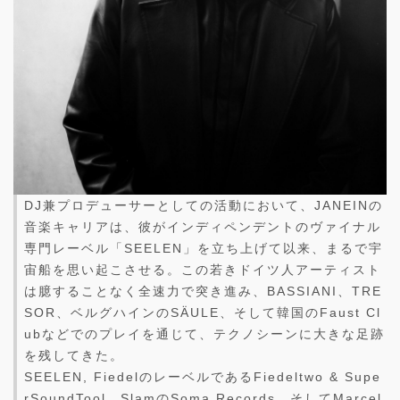
DJ兼プロデューサーとしての活動において、JANEINの
音楽キャリアは、彼がインディペンデントのヴァイナル
専門レーベル「SEELEN」を立ち上げて以来、まるで宇
宙船を思い起こさせる。この若きドイツ人アーティスト
は臆することなく全速力で突き進み、BASSIANI、TRE
SOR、ベルグハインのSÄULE、そして韓国のFaust Cl
ubなどでのプレイを通じて、テクノシーンに大きな足跡
を残してきた。
SEELEN, FiedelのレーベルであるFiedeltwo & Supe
rSoundTool、SlamのSoma Records、そしてMarcel