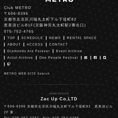
Club METRO
〒606-8396
京都市左京区川端丸太町下ル下堤町82
恵美須ビルB1F(京阪神宮丸太町駅2番出口)
075-752-4765
TOP
SCHEDULE
NEWS
RENTAL SPACE
ABOUT
ACCESS
CONTACT
Diamonds Are Forever
Event Archive
Artist Archive
One People Festival
METRO WEB SITE Search
HEAD OFFICE
Zac Up Co,LTD
〒606-8396 京都市左京区川端丸太町下ル下堤町82 恵美須ビル
2F 東
Tel: 075-752-2787 Fax: 075-752-2785