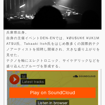
兵庫県出身。
自身の主催イベントDEN-ENでは、¥ØU$UK€ ¥UK1M
AT$U氏、Takaaki Itoh氏をはじめ数多くの国際的テク
ノアーティストを招聘し開催され、大きな盛り上がりを
見せた。
テクノを軸にエレクトロニック、サイケデリックなどを
盛り込んだグルーヴを形成する。