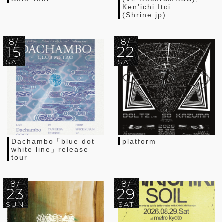
Ken’ichi Itoi
(Shrine.jp)
8/
8/
15
22
SAT
SAT
Dachambo「blue dot
platform
white line」release
tour
8/
8/
23
29
SUN
SAT