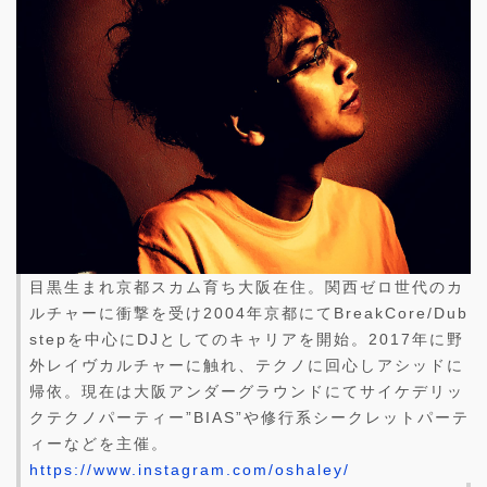
目黒生まれ京都スカム育ち大阪在住。関西ゼロ世代のカ
ルチャーに衝撃を受け2004年京都にてBreakCore/Dub
stepを中心にDJとしてのキャリアを開始。2017年に野
外レイヴカルチャーに触れ、テクノに回心しアシッドに
帰依。現在は大阪アンダーグラウンドにてサイケデリッ
クテクノパーティー”BIAS”や修行系シークレットパーテ
ィーなどを主催。
https://www.instagram.com/oshaley/