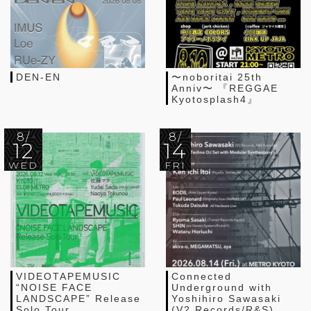
DEN-EN
〜noboritai 25th
Anniv〜 『REGGAE
Kyotosplash4』
8/
8/
12
14
WED
FRI
VIDEOTAPEMUSIC
Connected
“NOISE FACE
Underground with
LANDSCAPE” Release
Yoshihiro Sawasaki
Solo Tour
(V2 Records/R&S),