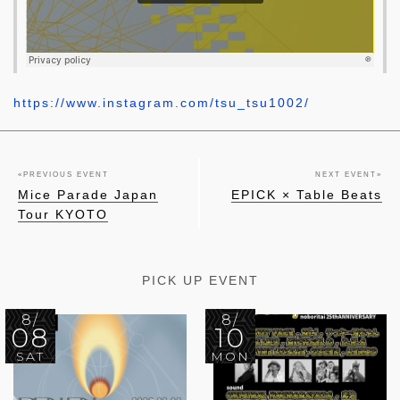
https://www.instagram.com/tsu_tsu1002/
«
PREVIOUS EVENT
NEXT EVENT
»
Mice Parade Japan
EPICK × Table Beats
Tour KYOTO
PICK UP EVENT
8/
8/
08
10
SAT
MON