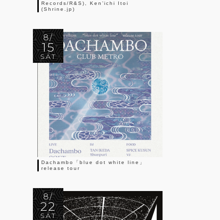
Records/R&S), Ken’ichi Itoi
(Shrine.jp)
8/
15
SAT
Dachambo「blue dot white line」
release tour
8/
22
SAT