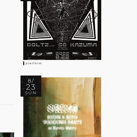
platform
8/
23
SUN