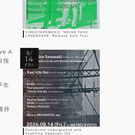
VIDEOTAPEMUSIC “NOISE FACE
LANDSCAPE” Release Solo Tour
e A
8/
14
目指
FRI
手生
腹持
Connected Underground with
Yoshihiro Sawasaki (V2