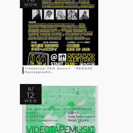
MON
〜noboritai 25th Anniv〜 『REGGAE
Kyotosplash4』
8/
12
WED