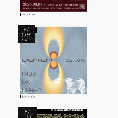
atraktor
8/
08
SAT
DEN-EN
8/
10