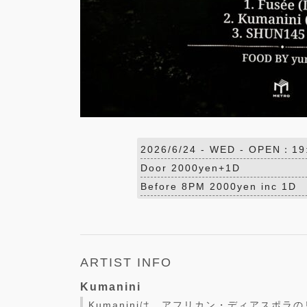
2026/6/24 -
WED
- OPEN：19
Door 2000yen+1D
Before 8PM 2000yen inc 1D
ARTIST INFO
Kumanini
Kumaniniは、アフリカン・ディアスポ