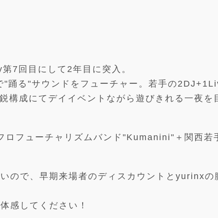
rty第7回目にして2年目に突入。
で"踊る"サウンドをフューチャー。若手の2DJ+1Liv
精鋭構成にてデイイベントながら遊びきれる一夜を
フロフューチャリズムバンド"Kumanini"＋関西若
ので、早期来場者のディスカウントとyurinxの
非体感してください！