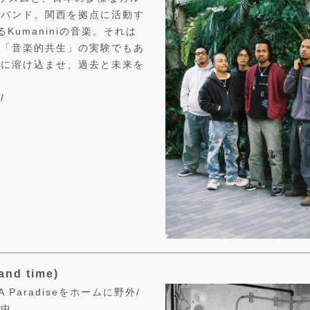
ーバンド。関西を拠点に活動す
umaniniの音楽。それは
の「音楽的共生」の実験でもあ
音に溶け込ませ、過去と未来を
/
and time)
A Paradiseをホームに野外/
動中。