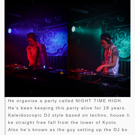
He organise a party called NIGHT TIME HIGH.
He’s been keeping this party alive for 18 years.
Kaleidoscopic DJ style based on techno, house li
ke straight free fall from the tower of Kyoto.
Also he’s known as the guy setting up the DJ bo