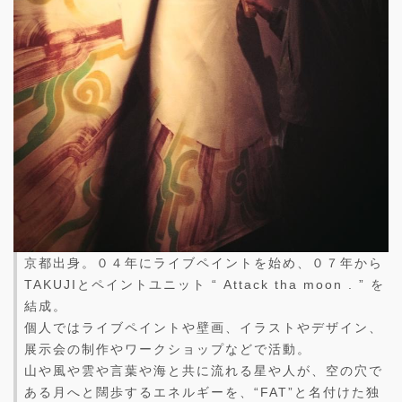
京都出身。０４年にライブペイントを始め、０７年から
TAKUJIとペイントユニット “ Attack tha moon . ” を
結成。
個人ではライブペイントや壁画、イラストやデザイン、
展示会の制作やワークショップなどで活動。
山や風や雲や言葉や海と共に流れる星や人が、空の穴で
ある月へと闊歩するエネルギーを、“FAT”と名付けた独