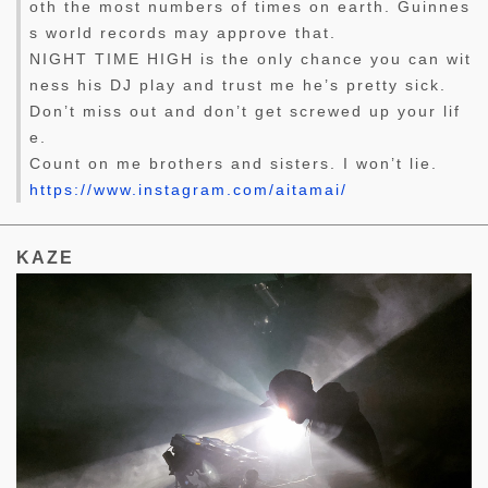
oth the most numbers of times on earth. Guinnes
s world records may approve that.
NIGHT TIME HIGH is the only chance you can wit
ness his DJ play and trust me he’s pretty sick.
Don’t miss out and don’t get screwed up your lif
e.
Count on me brothers and sisters. I won’t lie.
https://www.instagram.com/aitamai/
KAZE