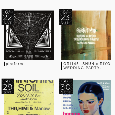
8/
8/
22
23
SAT
SUN
platform
ORI145 -SHUN x RIYO
WEDDING PARTY-
8/
8/
29
30
SAT
SUN