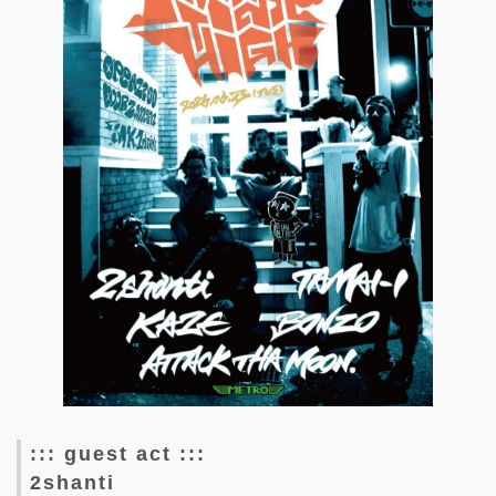
::: guest act :::
2shanti