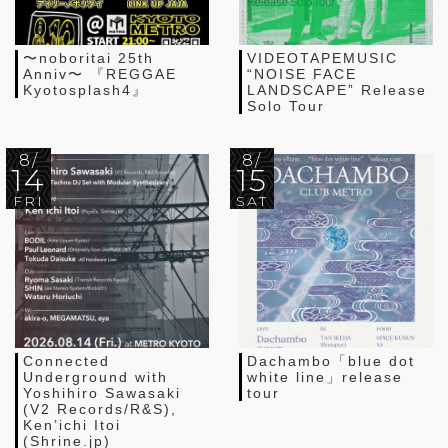
〜noboritai 25th
VIDEOTAPEMUSIC
Anniv〜 『REGGAE
“NOISE FACE
Kyotosplash4』
LANDSCAPE” Release
Solo Tour
8/
8/
14
15
FRI
SAT
Connected
Dachambo「blue dot
Underground with
white line」release
Yoshihiro Sawasaki
tour
(V2 Records/R&S),
Ken’ichi Itoi
(Shrine.jp)