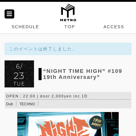
SCHEDULE
TOP
ACCESS
このイベントは終了しました。
6/
“NIGHT TIME HIGH” #109
23
19th Anniversary”
TUE
OPEN：22:00 | door 2,000yen inc.1D
Dub
TECHNO