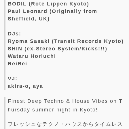
BODIL (Rote Lippen Kyoto)
Paul Leonard (Originally from
Sheffield, UK)
DJs:
Ryoma Sasaki (Transit Records Kyoto)
SHIN (ex-Stereo System/Kicks!!!)
Wataru Horiuchi
ReiRei
VJ:
akira-o, aya
Finest Deep Techno & House Vibes on T
hursday summer night in Kyoto!
フレッシュなテクノ・ハウスからタイムレス