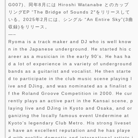
G007)、同年8月には Hiroshi Watanabe とのカップ
リングEP “The Bridge of Sounds 2″をリリースして
いる。2025年2月には、シングル “An Entire Sky”(3曲
収録)をリリース。
—–
Ryoma is a track maker and DJ who is well know
n in the Japanese underground. He started his c
areer as a musician in the early 90’s. He has ha
d a lot of experience in a variety of underground
bands as a guitarist and vocalist. He then starte
d to participate in the club music scene playing l
ive and DJing, and was nominated as a finalist o
f the Roland Groove Competition in 2000. He cur
rently plays an active part in the Kansai scene, p
laying live and DJing in Kyoto and Osaka, and or
ganizing the locally famous event Undermine at
Kyoto’s legendary Club Metro. His strong liveset
s have an excellent reputation and he has playe
d with prolific domestic and international artists i