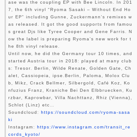
ase was the coupling EP with Bee Lincoln. In 201
7, the 6th vinyl “Ryoma Sasaki – Without End Ho
ur EP” including Gunne, Zuckermann’s remixes w
as released. It got the good supports from famou
s great Djs like Tyree Cooper and Gene Farris. N
ow the label is preparing Ryoma’s new work for t
he 8th vinyl release.
Until now, he did the Germany tour 10 times, and
started Austria tour in 2018: played at many club
s: Tresor. Berlin, Wilde Renate, Golden Gate, Ch
alet, Cassiopeia, ipse.Berlin, Paloma, Molox Clu
b, Mikz, Crack Bellmer, Silbergold, Café Koz, Ko
nfuzius Franz, Kraniche Bei Den Elbbruecken, Ku
rzbar, Kaprowbar, Villa Nachttanz, Rhiz (Vienna),
Schlot (Linz) etc…
Soundcloud:
https://soundcloud.com/ryoma-sasa
ki
Instagram:
https://www.instagram.com/transit_re
cords_kyoto/