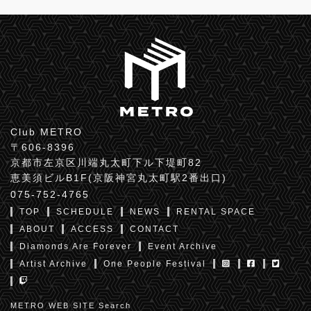
Club METRO
〒606-8396
京都市左京区川端丸太町下ル下堤町82
恵美須ビルB1F(京阪神宮丸太町駅2番出口)
075-752-4765
TOP
SCHEDULE
NEWS
RENTAL SPACE
ABOUT
ACCESS
CONTACT
Diamonds Are Forever
Event Archive
Artist Archive
One People Festival
METRO WEB SITE Search