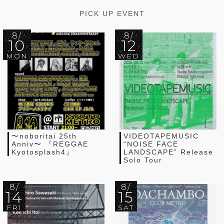
PICK UP EVENT
8/
8/
10
12
MON
WED
〜noboritai 25th
VIDEOTAPEMUSIC
Anniv〜 『REGGAE
“NOISE FACE
Kyotosplash4』
LANDSCAPE” Release
Solo Tour
8/
8/
14
15
FRI
SAT