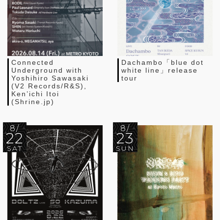
Connected
Dachambo「blue dot
Underground with
white line」release
Yoshihiro Sawasaki
tour
(V2 Records/R&S),
Ken’ichi Itoi
(Shrine.jp)
8/
8/
22
23
SAT
SUN