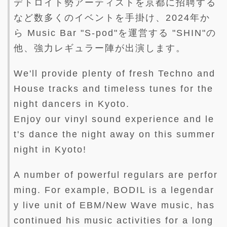
デトロイト勢アーティストを京都に招聘する
など数多くのイベントを手掛け、2024年か
ら Music Bar "S-pod"を運営する "SHIN"の
他、強力レギュラー陣が出演します。
We'll provide plenty of fresh Techno and
House tracks and timeless tunes for the
night dancers in Kyoto.
Enjoy our vinyl sound experience and le
t's dance the night away on this summer
night in Kyoto!
A number of powerful regulars are perfor
ming. For example, BODIL is a legendar
y live unit of EBM/New Wave music, has
continued his music activities for a long