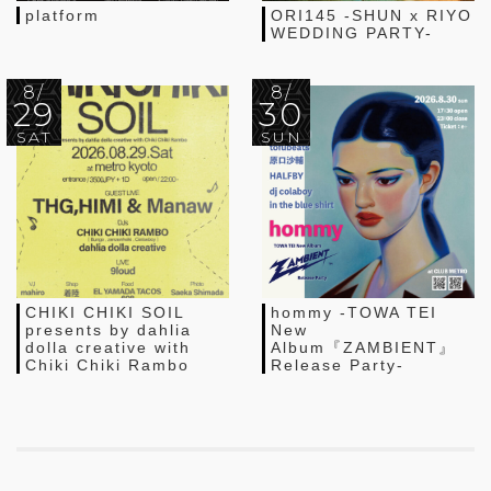
platform
ORI145 -SHUN x RIYO
WEDDING PARTY-
8/
8/
29
30
SAT
SUN
CHIKI CHIKI SOIL
hommy -TOWA TEI
presents by dahlia
New
dolla creative with
Album『ZAMBIENT』
Chiki Chiki Rambo
Release Party-