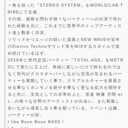
一角を担った『STEREO SYSTEM』をWORLD/LAB.T
RIBEにて主催。
その他、規模を問わず様々なパーティーへの出演で培わ
れた経験を元に、これまでに世界中のトップアーティス
ト達と数多く共演。
ソリッドかつエッジの効いた楽曲とNEW WAVEや近年
のElectro Technoサウンド等をMIXするスタイルで攻
め続けているはず。
2016年に世代交流パーティー『TOTAL AGE』をMETR
Oにて新たに立上げ、単純に楽しいだけで終わるのでは
なく世代がクロスオーバーしながら交流が生まれるパー
ティーを展開していく事で、クラブカルチャーを衰退さ
せる事なくホンモノを絶やす事なく更なる拡大を期待す
ると共に、文化としての水準向上と、音楽 映像 空間 et
c…の様々な分野のアーティストが出会い、また刺激し
合いながら成長し合う事を願っている。イベントは嫌。
パーティーが好。
I like Boon Boon BASS !