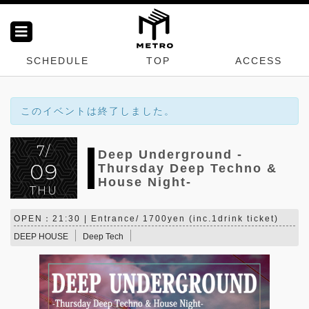
SCHEDULE
TOP
ACCESS
このイベントは終了しました。
7/
Deep Underground -
09
Thursday Deep Techno &
House Night-
THU
OPEN：21:30 | Entrance/ 1700yen (inc.1drink ticket)
DEEP HOUSE
Deep Tech