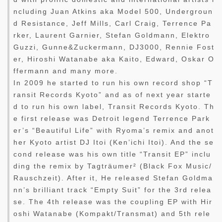
ncluding Juan Atkins aka Model 500, Undergroun
d Resistance, Jeff Mills, Carl Craig, Terrence Pa
rker, Laurent Garnier, Stefan Goldmann, Elektro
Guzzi, Gunne&Zuckermann, DJ3000, Rennie Fost
er, Hiroshi Watanabe aka Kaito, Edward, Oskar O
ffermann and many more.
In 2009 he started to run his own record shop “T
ransit Records Kyoto” and as of next year starte
d to run his own label, Transit Records Kyoto. Th
e first release was Detroit legend Terrence Park
er’s “Beautiful Life” with Ryoma’s remix and anot
her Kyoto artist DJ Itoi (Ken’ichi Itoi). And the se
cond release was his own title “Transit EP” inclu
ding the remix by Tagträumer² (Black Fox Music/
Rauschzeit). After it, He released Stefan Goldma
nn’s brilliant track “Empty Suit” for the 3rd relea
se. The 4th release was the coupling EP with Hir
oshi Watanabe (Kompakt/Transmat) and 5th rele