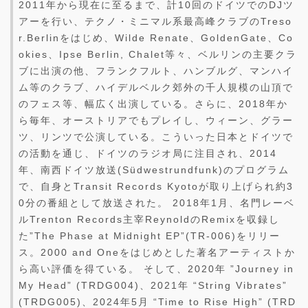
2011年から現在に至るまで、計10回のドイツでのDJツ
アーを行い、テクノ・ミニマル系最高峰クラブのTreso
r.Berlinをはじめ、Wilde Renate、GoldenGate、Co
okies、Ipse Berlin, Chalet等々、ベルリンの主要クラ
ブに出演の他、フランクフルト、ハンブルグ、マンハイ
ム等のクラブ、ハイデルベルク郊外の千人規模の山頂で
のフェス等、幅広く出演している。さらに、2018年か
ら毎年、オーストリアでもプレイし、ウィーン、グラー
ツ、リンツで公演している。こういった日本とドイツで
の活動を通じ、ドイツのラジオ局に注目され、2014
年、南西ドイツ放送(Südwestrundfunk)のプログラム
で、自身とTransit Records Kyotoが取り上げられ約3
0分の番組として放送された。 2018年1月、名門レーベ
ルTrenton Records主宰ReynoldのRemixを収録し
た”The Phase at Midnight EP”(TR-006)をリリー
ス。2000 and Oneをはじめとした著名アーティストか
ら高い評価を得ている。 そして、2020年 ”Journey in
My Head” (TRDG004)、2021年 “String Vibrates”
(TRDG005)、2024年5月 “Time to Rise High” (TRD