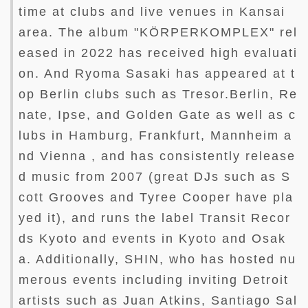
time at clubs and live venues in Kansai
area. The album "KÖRPERKOMPLEX" rel
eased in 2022 has received high evaluati
on. And Ryoma Sasaki has appeared at t
op Berlin clubs such as Tresor.Berlin, Re
nate, Ipse, and Golden Gate as well as c
lubs in Hamburg, Frankfurt, Mannheim a
nd Vienna , and has consistently release
d music from 2007 (great DJs such as S
cott Grooves and Tyree Cooper have pla
yed it), and runs the label Transit Recor
ds Kyoto and events in Kyoto and Osak
a. Additionally, SHIN, who has hosted nu
merous events including inviting Detroit
artists such as Juan Atkins, Santiago Sal