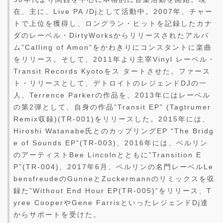
在、主に、Live PA /Djとして活動中。2007年、チャー
トで上位を獲得し、ロングラン・ヒットを記録したカナ
ダのレーベル・DirtyWorksからリリースされたアルバ
ム”Calling of Amon”をかわきりにコンスタントに楽曲
をリリース。そして、2011年より主宰Vinyl レーベル・
Transit Records Kyotoをス タートさせた。ファース
ト・リリースとして、デトロイトのレジェンドDJの一
人、Terrence Parkerの作品を、2013年にはレーベル
の第2弾として、自身の作品”Transit EP” (Tagtrumer
Remix収録)(TR-001)をリリースした。2015年には、
Hiroshi Watanabe氏とのカップリングEP “The Bridg
e of Sounds EP”(TR-003)、2016年には、ベルリン
のアーティストBee Lincolnとともに”Transition E
P”(TR-004)、2017年6月、ベルリンの名門レーベルLe
bensfreudeのGunneとZuckermannのリミックスを収
録た”Without End Hour EP(TR-005)”をリリース、T
yree CooperやGene FarrisといったレジェンドDj達
からサポートを受けた。