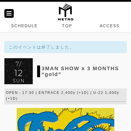
SCHEDULE
TOP
ACCESS
このイベントは終了しました。
7/
3MAN SHOW x 3 MONTHS
12
“gold”
SUN
OPEN：17:30 | ENTRACE 2,400y (+1D) | U-22 1,400y
(+1D)