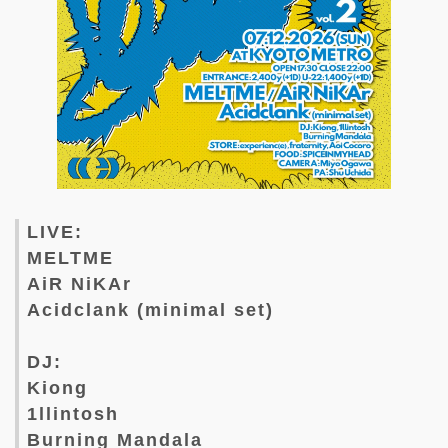
LIVE:
MELTME
AiR NiKAr
Acidclank (minimal set)
DJ:
Kiong
1llintosh
Burning Mandala