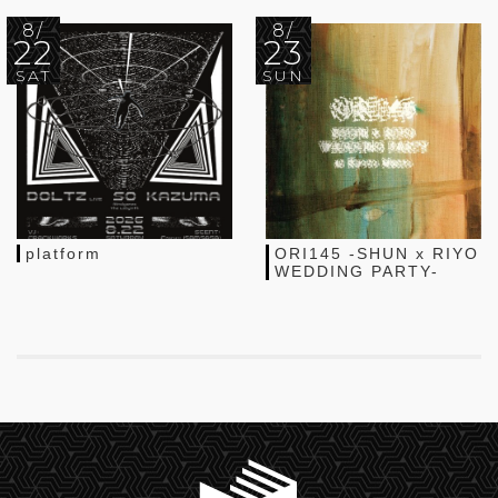
8/
8/
22
23
SAT
SUN
platform
ORI145 -SHUN x RIYO
WEDDING PARTY-