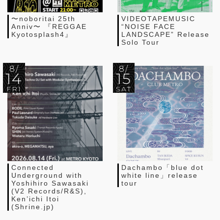
〜noboritai 25th
VIDEOTAPEMUSIC
Anniv〜 『REGGAE
“NOISE FACE
Kyotosplash4』
LANDSCAPE” Release
Solo Tour
8/
8/
14
15
FRI
SAT
Connected
Dachambo「blue dot
Underground with
white line」release
Yoshihiro Sawasaki
tour
(V2 Records/R&S),
Ken’ichi Itoi
(Shrine.jp)