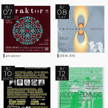
8/
8/
07
08
FRI
SAT
atraktor
DEN-EN
8/
8/
10
12
MON
WED