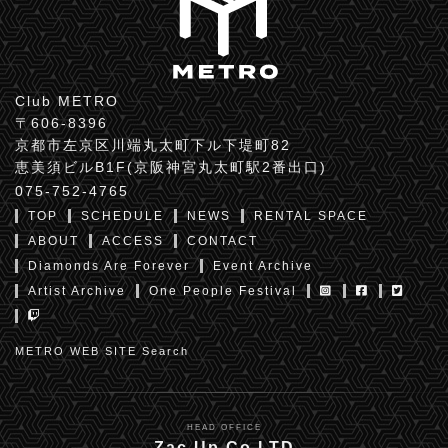
Club METRO
〒606-8396
京都市左京区川端丸太町下ル下堤町82
恵美須ビルB1F(京阪神宮丸太町駅2番出口)
075-752-4765
TOP
SCHEDULE
NEWS
RENTAL SPACE
ABOUT
ACCESS
CONTACT
Diamonds Are Forever
Event Archive
Artist Archive
One People Festival
METRO WEB SITE Search
HEAD OFFICE
Zac Up Co,LTD