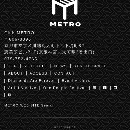
Club METRO
〒606-8396
京都市左京区川端丸太町下ル下堤町82
恵美須ビルB1F(京阪神宮丸太町駅2番出口)
075-752-4765
TOP
SCHEDULE
NEWS
RENTAL SPACE
ABOUT
ACCESS
CONTACT
Diamonds Are Forever
Event Archive
Artist Archive
One People Festival
METRO WEB SITE Search
HEAD OFFICE