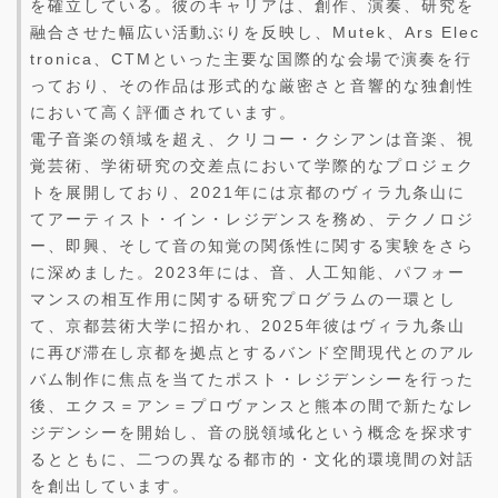
を確立している。彼のキャリアは、創作、演奏、研究を
融合させた幅広い活動ぶりを反映し、Mutek、Ars Elec
tronica、CTMといった主要な国際的な会場で演奏を行
っており、その作品は形式的な厳密さと音響的な独創性
において高く評価されています。
電子音楽の領域を超え、クリコー・クシアンは音楽、視
覚芸術、学術研究の交差点において学際的なプロジェク
トを展開しており、2021年には京都のヴィラ九条山に
てアーティスト・イン・レジデンスを務め、テクノロジ
ー、即興、そして音の知覚の関係性に関する実験をさら
に深めました。2023年には、音、人工知能、パフォー
マンスの相互作用に関する研究プログラムの一環とし
て、京都芸術大学に招かれ、2025年彼はヴィラ九条山
に再び滞在し京都を拠点とするバンド空間現代とのアル
バム制作に焦点を当てたポスト・レジデンシーを行った
後、エクス＝アン＝プロヴァンスと熊本の間で新たなレ
ジデンシーを開始し、音の脱領域化という概念を探求す
るとともに、二つの異なる都市的・文化的環境間の対話
を創出しています。