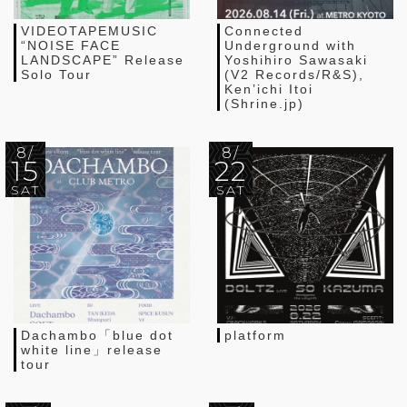
VIDEOTAPEMUSIC
Connected
“NOISE FACE
Underground with
LANDSCAPE” Release
Yoshihiro Sawasaki
Solo Tour
(V2 Records/R&S),
Ken’ichi Itoi
(Shrine.jp)
8/
8/
15
22
SAT
SAT
Dachambo「blue dot
platform
white line」release
tour