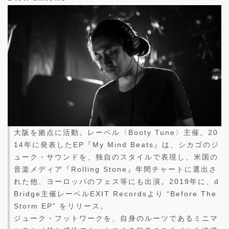
大阪を拠点に活動。レーベル〈Booty Tune〉主催。20
14年に発表したEP『My Mind Beats』は、シカゴのジ
ューク・サウンドを、独自のスタイルで表現し、米国の
音楽メディア『Rolling Stone』年間チャートに選出さ
れた他、ヨーロッパのフェス等にも出演。2019年に、d
Bridge主催レーベルEXIT Recordsより “Before The
Storm EP” をリリース。
ジューク・フットワークを、自身のルーツであるミニマ