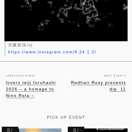
大阪在住/vj
https://www.instagram.com/9.24.1.2/
«
PREVIOUS EVENT
NEXT EVENT
»
lovers teiji furuhashi
Redhair Rosy presents
2026 – a homage to
dip. 11
Nino Rota –
PICK UP EVENT
8/
8/