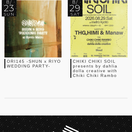
8/
8/
23
29
SUN
SAT
ORI145 -SHUN x RIYO
CHIKI CHIKI SOIL
WEDDING PARTY-
presents by dahlia
dolla creative with
Chiki Chiki Rambo