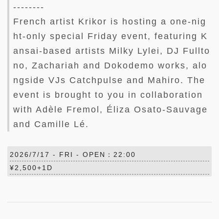
--------
French artist Krikor is hosting a one-nig
ht-only special Friday event, featuring K
ansai-based artists Milky Lylei, DJ Fullto
no, Zachariah and Dokodemo works, alo
ngside VJs Catchpulse and Mahiro. The
event is brought to you in collaboration
with Adèle Fremol, Éliza Osato-Sauvage
and Camille Lé.
2026/7/17 -
FRI
- OPEN：22:00
¥2,500+1D