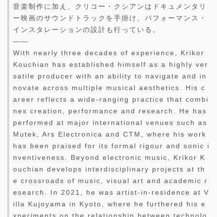
音楽制作に加え、クリコー・クシアンはドキュメンタリ
ー映画のサウンドトラックを手掛け、パフォーマンス・
インスタレーションの設計も行っている。
——
With nearly three decades of experience, Krikor
Kouchian has established himself as a highly ver
satile producer with an ability to navigate and in
novate across multiple musical aesthetics. His c
areer reflects a wide-ranging practice that combi
nes creation, performance and research. He has
performed at major international venues such as
Mutek, Ars Electronica and CTM, where his work
has been praised for its formal rigour and sonic i
nventiveness. Beyond electronic music, Krikor K
ouchian develops interdisciplinary projects at th
e crossroads of music, visual art and academic r
esearch. In 2021, he was artist-in-residence at V
illa Kujoyama in Kyoto, where he furthered his e
xperiments on the relationship between technolo