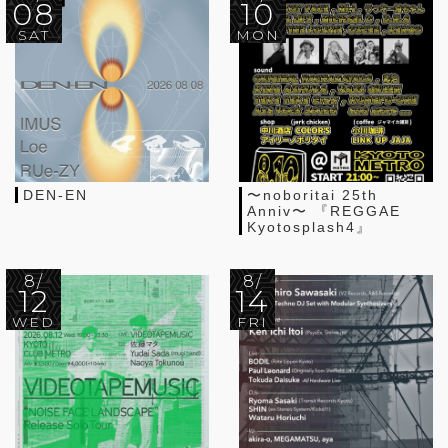
08
10
SAT
MON
DEN-EN
〜noboritai 25th
Anniv〜 『REGGAE
Kyotosplash4』
8/
8/
12
14
WED
FRI