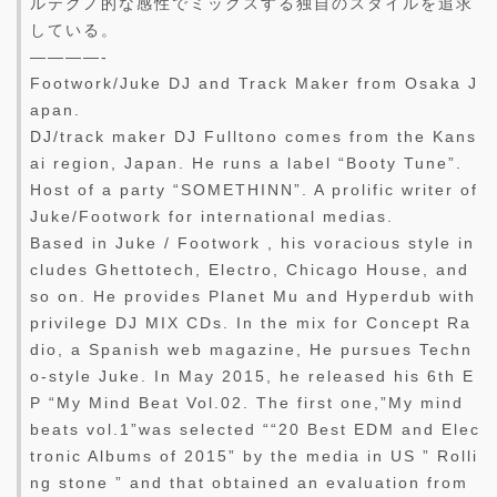
ルテクノ的な感性でミックスする独自のスタイルを追求
している。
————-
Footwork/Juke DJ and Track Maker from Osaka J
apan.
DJ/track maker DJ Fulltono comes from the Kans
ai region, Japan. He runs a label “Booty Tune”.
Host of a party “SOMETHINN”. A prolific writer of
Juke/Footwork for international medias.
Based in Juke / Footwork , his voracious style in
cludes Ghettotech, Electro, Chicago House, and
so on. He provides Planet Mu and Hyperdub with
privilege DJ MIX CDs. In the mix for Concept Ra
dio, a Spanish web magazine, He pursues Techn
o-style Juke. In May 2015, he released his 6th E
P “My Mind Beat Vol.02. The first one,”My mind
beats vol.1”was selected ““20 Best EDM and Elec
tronic Albums of 2015” by the media in US ” Rolli
ng stone ” and that obtained an evaluation from