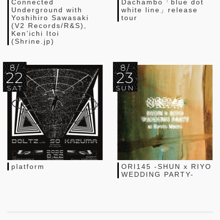
Connected
Dachambo「blue dot
Underground with
white line」release
Yoshihiro Sawasaki
tour
(V2 Records/R&S),
Ken’ichi Itoi
(Shrine.jp)
8/
8/
22
23
SAT
SUN
platform
ORI145 -SHUN x RIYO
WEDDING PARTY-