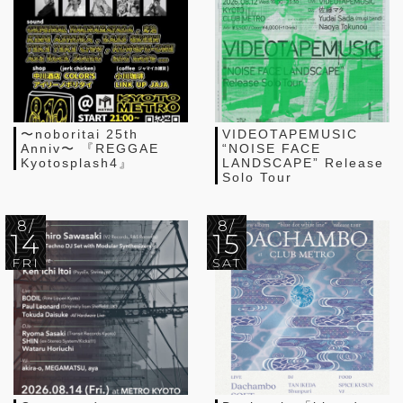
〜noboritai 25th
VIDEOTAPEMUSIC
Anniv〜 『REGGAE
“NOISE FACE
Kyotosplash4』
LANDSCAPE” Release
Solo Tour
8/
8/
14
15
FRI
SAT