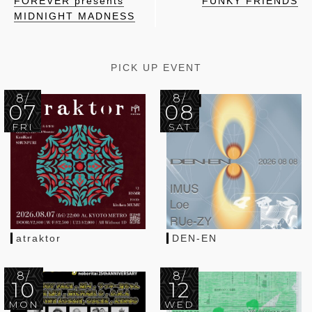
FOREVER presents
FUNKY FRIENDS
MIDNIGHT MADNESS
PICK UP EVENT
8/
8/
07
08
FRI
SAT
atraktor
DEN-EN
8/
8/
10
12
MON
WED