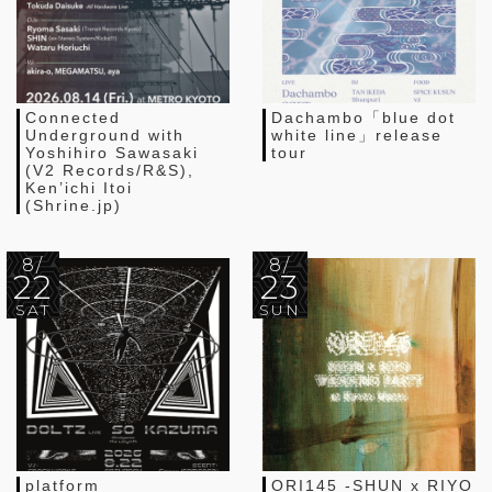
Connected
Dachambo「blue dot
Underground with
white line」release
Yoshihiro Sawasaki
tour
(V2 Records/R&S),
Ken’ichi Itoi
(Shrine.jp)
8/
8/
22
23
SAT
SUN
platform
ORI145 -SHUN x RIYO