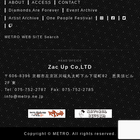
ABOUT
ACCESS
CONTACT
Diamonds Are Forever
Event Archive
Artist Archive
One People Festival
METRO WEB SITE Search
HEAD OFFICE
Zac Up Co,LTD
〒606-8396 京都市左京区川端丸太町下ル下堤町82 恵美須ビル
2F 東
Tel: 075-752-2787 Fax: 075-752-2785
info@metro.ne.jp
Copyright © METRO. All rights reserved.