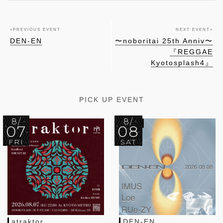
«
PREVIOUS EVENT
NEXT EVENT
»
DEN-EN
〜noboritai 25th Anniv〜
『REGGAE
Kyotosplash4』
PICK UP EVENT
8/
8/
07
08
FRI
SAT
atraktor
DEN-EN