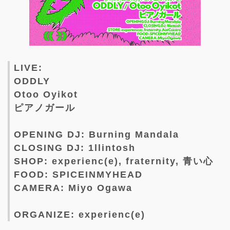
LIVE:
ODDLY
Otoo Oyikot
ピアノガール
OPENING DJ: Burning Mandala
CLOSING DJ: 1llintosh
SHOP: experienc(e), fraternity, 青い心
FOOD: SPICEINMYHEAD
CAMERA: Miyo Ogawa
ORGANIZE: experienc(e)