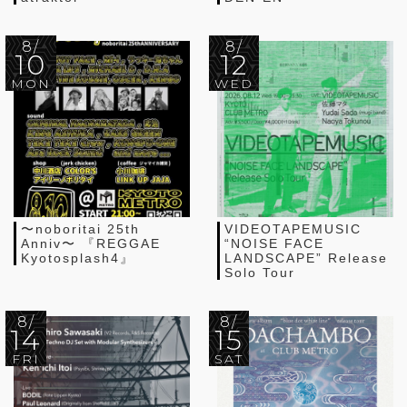
8/
8/
10
12
MON
WED
〜noboritai 25th
VIDEOTAPEMUSIC
Anniv〜 『REGGAE
“NOISE FACE
Kyotosplash4』
LANDSCAPE” Release
Solo Tour
8/
8/
14
15
FRI
SAT