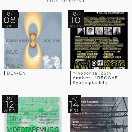
PICK UP EVENT
8/
8/
08
10
SAT
MON
DEN-EN
〜noboritai 25th
Anniv〜 『REGGAE
Kyotosplash4』
8/
8/
12
14
WED
FRI