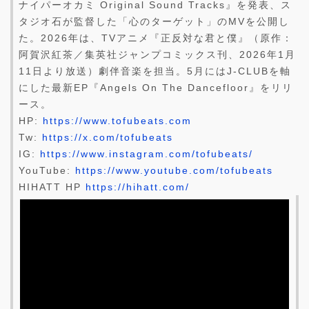
ナイパーオカミ Original Sound Tracks』を発表、ス
タジオ石が監督した「心のターゲット」のMVを公開し
た。2026年は、TVアニメ『正反対な君と僕』（原作：
阿賀沢紅茶／集英社ジャンプコミックス刊、2026年1月
11日より放送）劇伴音楽を担当。5月にはJ-CLUBを軸
にした最新EP『Angels On The Dancefloor』をリリ
ース。
HP:
https://www.tofubeats.com
Tw:
https://x.com/tofubeats
IG:
https://www.instagram.com/tofubeats/
YouTube:
https://www.youtube.com/tofubeats
HIHATT HP
https://hihatt.com/