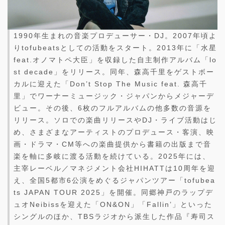
1990年生まれの音楽プロデューサー・DJ。2007年頃よ
りtofubeatsとしての活動をスタート。2013年に「水星
feat.オノマトペ大臣」を収録した自主制作アルバム「lo
st decade」をリリース。同年、森高千里をゲストボー
カルに迎えた「Don’t Stop The Music feat. 森高千
里」でワーナーミュージック・ジャパンからメジャーデ
ビュー。その後、6枚のフルアルバムの他多数の音源を
リリース。ソロでの楽曲リリースやDJ・ライブ活動はじ
め、さまざまなアーティストのプロデュース・客演、映
画・ドラマ・CM等への楽曲提供から書籍の出版まで音
楽を軸に多岐に渡る活動を続けている。2025年には、
主宰レーベル／マネジメント会社HIHATTは10周年を迎
え、全国5都市6公演をめぐるジャパンツアー「tofubea
ts JAPAN TOUR 2025」を開催。同郷神戸のラップデ
ュオNeibissを迎えた「ON&ON」「Fallin’」といった
シングルのほか、TBSラジオから派生した作品『寿司ス