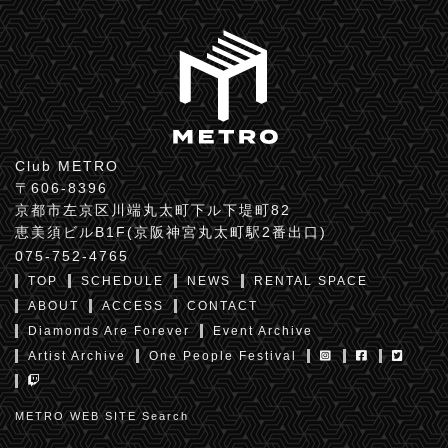
Club METRO
〒606-8396
京都市左京区川端丸太町下ル下堤町82
恵美須ビルB1F(京阪神宮丸太町駅2番出口)
075-752-4765
TOP
SCHEDULE
NEWS
RENTAL SPACE
ABOUT
ACCESS
CONTACT
Diamonds Are Forever
Event Archive
Artist Archive
One People Festival
METRO WEB SITE Search