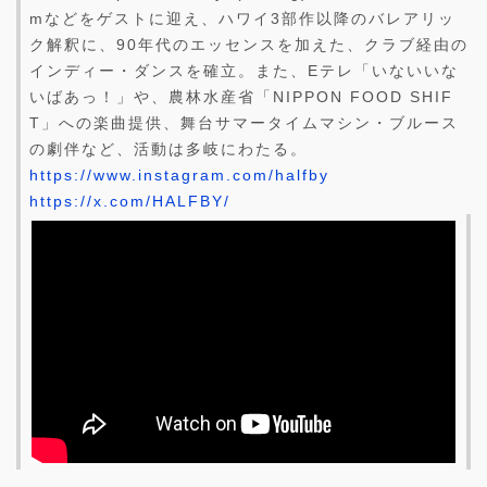
mなどをゲストに迎え、ハワイ3部作以降のバレアリッ
ク解釈に、90年代のエッセンスを加えた、クラブ経由の
インディー・ダンスを確立。また、Eテレ「いないいな
いばあっ！」や、農林水産省「NIPPON FOOD SHIF
T」への楽曲提供、舞台サマータイムマシン・ブルース
の劇伴など、活動は多岐にわたる。
https://www.instagram.com/halfby
https://x.com/HALFBY/