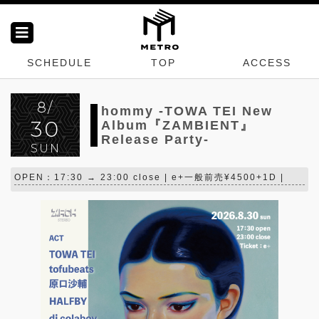
SCHEDULE
TOP
ACCESS
8/
hommy -TOWA TEI New
30
Album『ZAMBIENT』
Release Party-
SUN
OPEN：17:30 → 23:00 close | e+一般前売¥4500+1D |