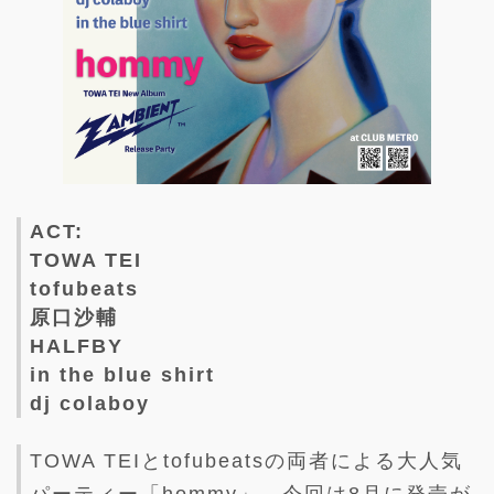
ACT:
TOWA TEI
tofubeats
原口沙輔
HALFBY
in the blue shirt
dj colaboy
TOWA TEIとtofubeatsの両者による大人気