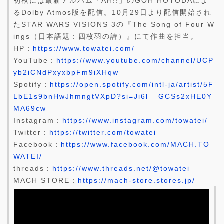
初秋には最新アルバム「AH!!」のGOH HOTODAによ
るDolby Atmos版を配信。10月29日より配信開始され
たSTAR WARS VISIONS 3の『The Song of Four W
ings（日本語題：四枚羽の詩）』にて作曲を担当。
HP：
https://www.towatei.com/
YouTube：
https://www.youtube.com/channel/UCP
yb2iCNdPxyxbpFm9iXHqw
Spotify：
https://open.spotify.com/intl-ja/artist/5F
LbE1s9bnHwJhmngtVXpD?si=Ji6l__GCSs2xHE0Y
MA69cw
Instagram：
https://www.instagram.com/towatei/
Twitter：
https://twitter.com/towatei
Facebook：
https://www.facebook.com/MACH.TO
WATEI/
threads：
https://www.threads.net/@towatei
MACH STORE：
https://mach-store.stores.jp/