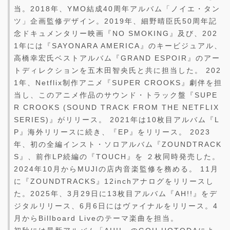
当。2018年、YMO結成40周年アルバム「ノイエ・タン
ツ」企画監修デザイン。2019年、細野晴臣氏50周年記
念ドキュメンタリー映画『NO SMOKING』及び、202
1年には『SAYONARA AMERICA』のキービジュアル、
高橋幸宏氏ベストアルバム『GRAND ESPOIR』のアー
トディレクションを五木田智央氏と共に担当した。 202
1年、Netflix制作アニメ『SUPER CROOKS』劇伴を担
当し、このアニメ作品のサウンド・トラック盤『SUPE
R CROOKS (SOUND TRACK FROM THE NETFLIX
SERIES)』がリリース。 2021年は10枚目アルバム『L
P』海外リリースに続き、『EP』をリリース。 2023
年、初の全編インスト・ソロアルバム『ZOUNDTRACK
S』、前作LP続編の『TOUCH』を ２枚同時発売した。
2024年10月からMUJIの店内音楽監修を務める。 11月
に『ZOUNDTRACKS』12inchアナログをリリースし
た。2025年、3月29日に13枚目アルバム『AH!!』をデ
ジタルリリース、6月6日にはヴァイナルをリリース。4
月からBillboard Liveのテーマ楽曲を担当。