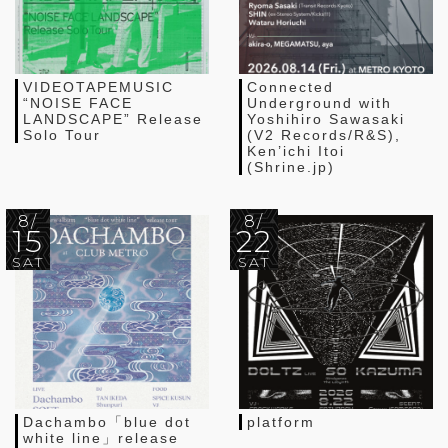
VIDEOTAPEMUSIC
Connected
“NOISE FACE
Underground with
LANDSCAPE” Release
Yoshihiro Sawasaki
Solo Tour
(V2 Records/R&S),
Ken’ichi Itoi
(Shrine.jp)
8/
8/
15
22
SAT
SAT
Dachambo「blue dot
platform
white line」release