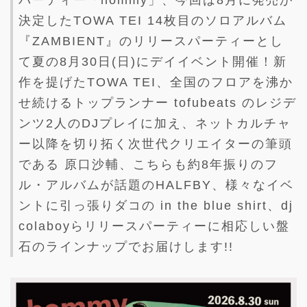
パーティー「hommy」、今回は8月に発売が
決定したTOWA TEI 14枚目のソロアルバム
『ZAMBIENT』のリリースパーティーとし
て夏の8月30日(日)にデイイベント開催！新
作を提げたTOWA TEI、全国のフロアを沸か
せ続けるトップランナー tofubeats のレジデ
ンツ2人のDJプレイに加え、ネットカルチャ
ー以降を切り拓く次世代クリエイターの筆頭
である 原口沙輔、こちらも約8年振りのフ
ル・アルバムが話題のHALFBY、様々なイベ
ントに引っ張りダコの in the blue shirt、dj
colaboyらリリースパーティーに相応しい盤
石のラインナップでお届けします!!