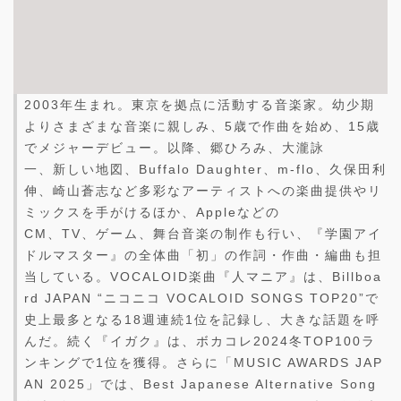
2003年生まれ。東京を拠点に活動する音楽家。幼少期
よりさまざまな音楽に親しみ、5歳で作曲を始め、15歳
でメジャーデビュー。以降、郷ひろみ、大瀧詠
一、新しい地図、Buffalo Daughter、m-flo、久保田利
伸、崎山蒼志など多彩なアーティストへの楽曲提供やリ
ミックスを手がけるほか、Appleなどの
CM、TV、ゲーム、舞台音楽の制作も行い、『学園アイ
ドルマスター』の全体曲「初」の作詞・作曲・編曲も担
当している。VOCALOID楽曲『人マニア』は、Billboa
rd JAPAN “ニコニコ VOCALOID SONGS TOP20”で
史上最多となる18週連続1位を記録し、大きな話題を呼
んだ。続く『イガク』は、ボカコレ2024冬TOP100ラ
ンキングで1位を獲得。さらに「MUSIC AWARDS JAP
AN 2025」では、Best Japanese Alternative Song