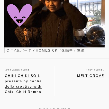
CITY派パーティHOMESICK（休眠中）主催
«
PREVIOUS EVENT
NEXT EVENT
»
CHIKI CHIKI SOIL
MELT GROVE
presents by dahlia
dolla creative with
Chiki Chiki Rambo