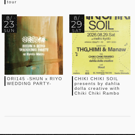
tour
8/
8/
23
29
SUN
SAT
ORI145 -SHUN x RIYO
CHIKI CHIKI SOIL
WEDDING PARTY-
presents by dahlia
dolla creative with
Chiki Chiki Rambo