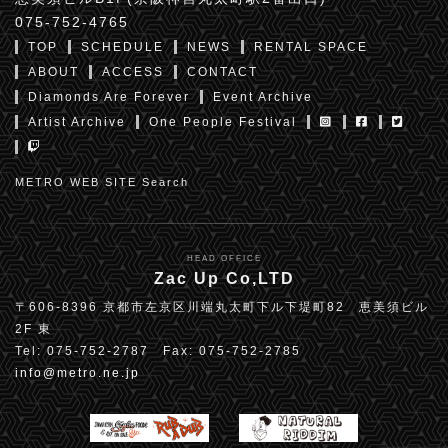
075-752-4765
TOP
SCHEDULE
NEWS
RENTAL SPACE
ABOUT
ACCESS
CONTACT
Diamonds Are Forever
Event Archive
Artist Archive
One People Festival
METRO WEB SITE Search
HEAD OFFICE
Zac Up Co,LTD
〒606-8396 京都市左京区川端丸太町下ル下堤町82 恵美須ビル
2F 東
Tel: 075-752-2787 Fax: 075-752-2785
info@metro.ne.jp