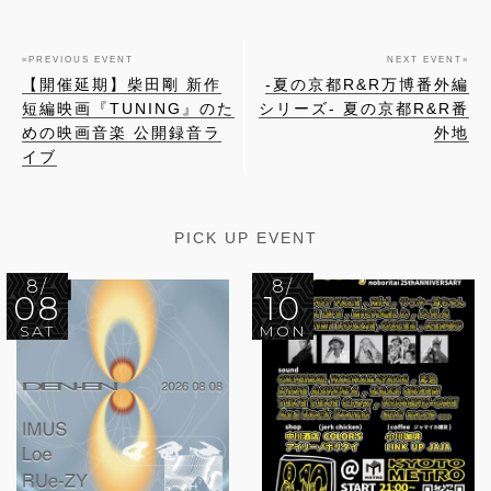
«
PREVIOUS EVENT
NEXT EVENT
»
【開催延期】柴田剛 新作
-夏の京都R&R万博番外編
短編映画『TUNING』のた
シリーズ- 夏の京都R&R番
めの映画音楽 公開録音ラ
外地
イブ
PICK UP EVENT
8/
8/
08
10
SAT
MON