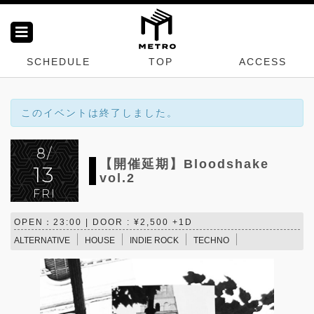
SCHEDULE
TOP
ACCESS
このイベントは終了しました。
8/
【開催延期】Bloodshake
13
vol.2
FRI
OPEN：23:00 | DOOR : ¥2,500 +1D
ALTERNATIVE
HOUSE
INDIE ROCK
TECHNO