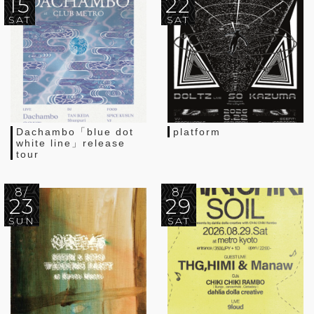
15
22
SAT
SAT
Dachambo「blue dot
platform
white line」release
tour
8/
8/
23
29
SUN
SAT