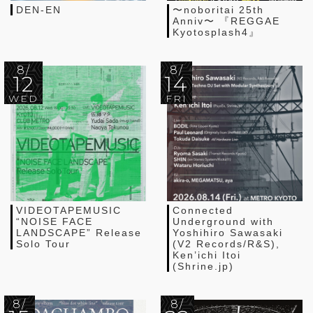
DEN-EN
〜noboritai 25th
Anniv〜 『REGGAE
Kyotosplash4』
8/
8/
12
14
WED
FRI
VIDEOTAPEMUSIC
Connected
“NOISE FACE
Underground with
LANDSCAPE” Release
Yoshihiro Sawasaki
Solo Tour
(V2 Records/R&S),
Ken’ichi Itoi
(Shrine.jp)
8/
8/