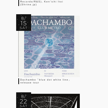
Records/R&S), Ken’ichi Itoi
(Shrine.jp)
8/
15
SAT
Dachambo「blue dot white line」
release tour
8/
22
SAT