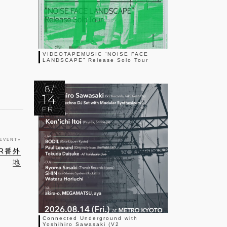
VIDEOTAPEMUSIC “NOISE FACE
LANDSCAPE” Release Solo Tour
8/
14
FRI
 EVENT
»
R番外
地
Connected Underground with
Yoshihiro Sawasaki (V2