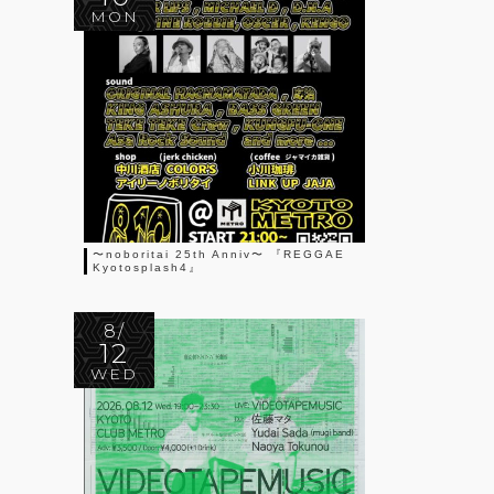
MON
〜noboritai 25th Anniv〜 『REGGAE
Kyotosplash4』
8/
12
WED