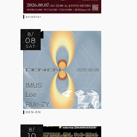
atraktor
8/
08
SAT
DEN-EN
8/
10