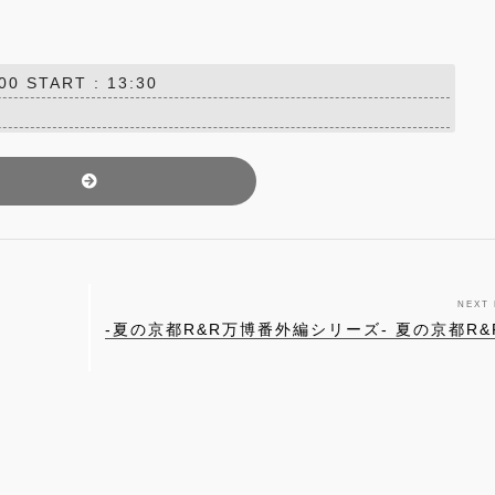
0 START : 13:30
NEXT
-夏の京都R&R万博番外編シリーズ- 夏の京都R&