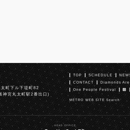
TOP
SCHEDULE
NEW
CONTACT
Diamonds Are
太町下ル下堤町82
One People Festival
京阪神宮丸太町駅2番出口)
METRO WEB SITE Search
HEAD OFFICE