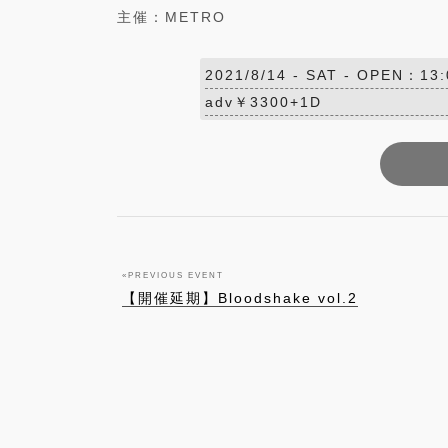
主催：METRO
2021/8/14 -
SAT
- OPEN：13:0
adv￥3300+1D
«
PREVIOUS EVENT
【開催延期】Bloodshake vol.2