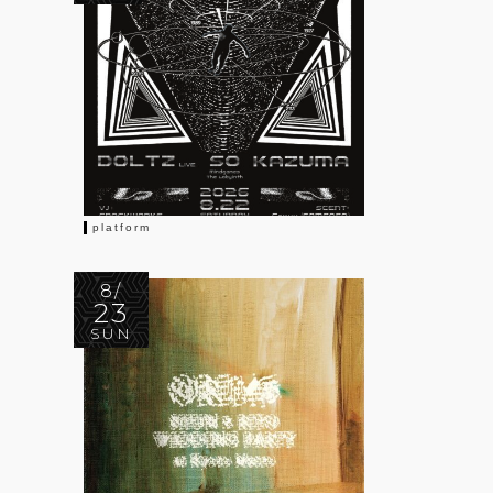
platform
8/
23
SUN