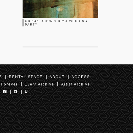
ORI145 -SHUN x RIYO WEDDING
PARTY-
S
RENTAL SPACE
ABOUT
ACCESS
 Forever
Event Archive
Artist Archive