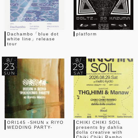
Dachambo「blue dot
platform
white line」release
tour
8/
8/
23
29
SUN
SAT
ORI145 -SHUN x RIYO
CHIKI CHIKI SOIL
WEDDING PARTY-
presents by dahlia
dolla creative with
Chiki Chiki Rambo