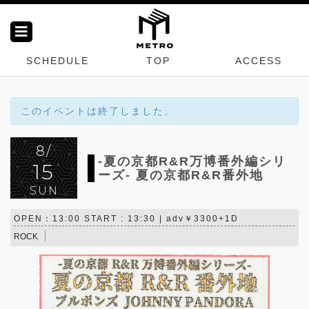
SCHEDULE
TOP
ACCESS
このイベントは終了しました。
8/
-夏の京都R&R万博番外編シリ
15
ーズ- 夏の京都R&R番外地
SUN
OPEN：13:00 START : 13:30 | adv￥3300+1D
ROCK