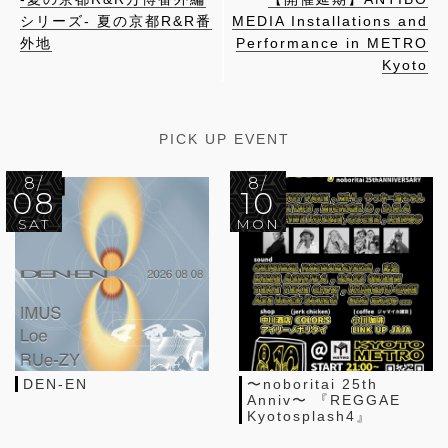
シリーズ- 夏の京都R&R番
MEDIA Installations and
外地
Performance in METRO
Kyoto
PICK UP EVENT
8/
8/
08
10
SAT
MON
DEN-EN
〜noboritai 25th
Anniv〜 『REGGAE
Kyotosplash4』