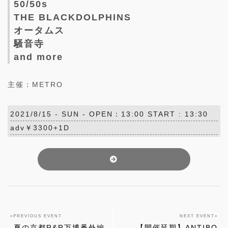
50/50s
THE BLACKDOLPHINS
オータムス
騒音寺
and more
主催：METRO
2021/8/15 -
SUN
- OPEN：13:00 START : 13:30
adv￥3300+1D
«
PREVIOUS EVENT
NEXT EVENT
»
-夏の京都R&R万博番外編
【開催延期】ANTIBO