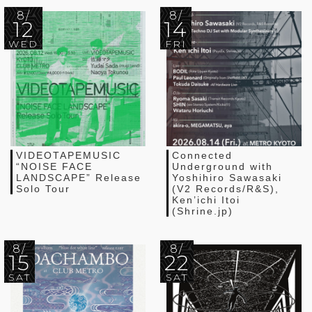
8/
8/
12
14
WED
FRI
VIDEOTAPEMUSIC
Connected
“NOISE FACE
Underground with
LANDSCAPE” Release
Yoshihiro Sawasaki
Solo Tour
(V2 Records/R&S),
Ken’ichi Itoi
(Shrine.jp)
8/
8/
15
22
SAT
SAT