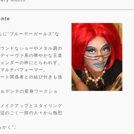
every month.
nte
もに“ブルーデーガールズ”な
。
ラウンドなショーやメタル調の
るディーヴァ系の華やかな王道
ジェンダーの枠にとらわれず、
いマルチパフォーマー。
アート関係者との結び付きも強
アルデンテの変身ワークショ
のメイクアップとスタイリング
周辺のごく一部の人々から熱烈
らかく”。