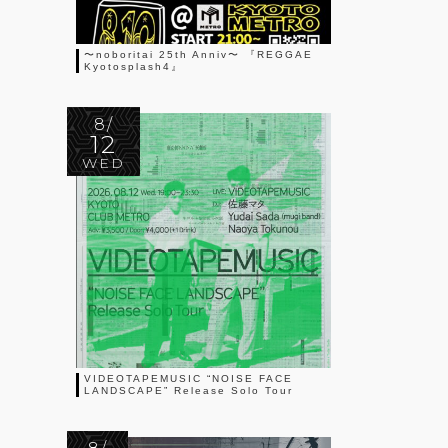
〜noboritai 25th Anniv〜 『REGGAE
Kyotosplash4』
8/
12
WED
VIDEOTAPEMUSIC “NOISE FACE
LANDSCAPE” Release Solo Tour