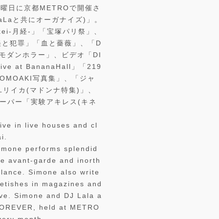
曜日に京都METROで開催さ
J LaLaと共にオーガナイズ)」。
Gekkei-月経-」「宝塚パリ祭」、
CD「美と犯罪」「血と薔薇」、「D
ト「モダンホラー」、ビデオ「DI
ve at BananaHall」「219
TOMOAKI写真集」、「ジャ
ユリイカ(マドンナ特集)」、
ペーパー「実験アキレス(キネ
ve in live houses and cl
i.
imone performs splendid
e avant-garde and inorth
alance. Simone also write
fetishes in magazines and
ive. Simone and DJ Lala a
FOREVER, held at METRO