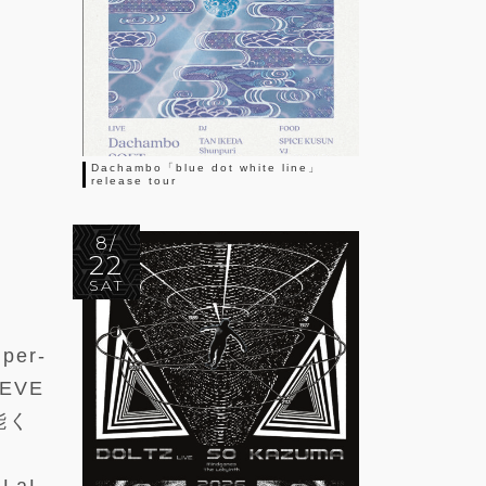
Dachambo「blue dot white line」
release tour
8/
22
SAT
per-
REVE
能く