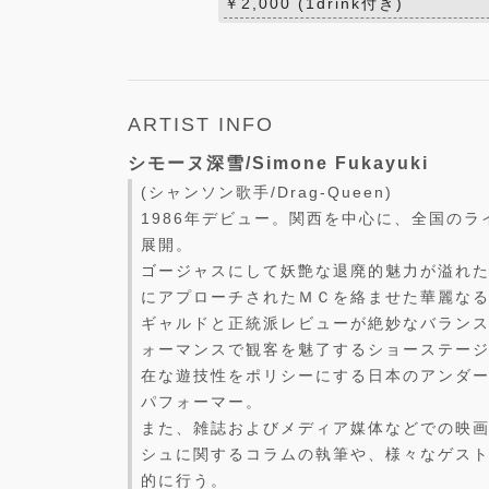
￥2,000 (1drink付き)
ARTIST INFO
シモーヌ深雪/Simone Fukayuki
(シャンソン歌手/Drag-Queen)
1986年デビュー。関西を中心に、全国の
展開。
ゴージャスにして妖艶な退廃的魅力が溢れ
にアプローチされたＭＣを絡ませた華麗な
ギャルドと正統派レビューが絶妙なバラン
ォーマンスで観客を魅了するショーステー
在な遊技性をポリシーにする日本のアンダ
パフォーマー。
また、雑誌およびメディア媒体などでの映
シュに関するコラムの執筆や、様々なゲス
的に行う。