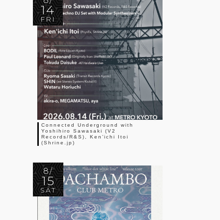
8/
14
FRI
Connected Underground with
Yoshihiro Sawasaki (V2
Records/R&S), Ken’ichi Itoi
(Shrine.jp)
8/
15
SAT