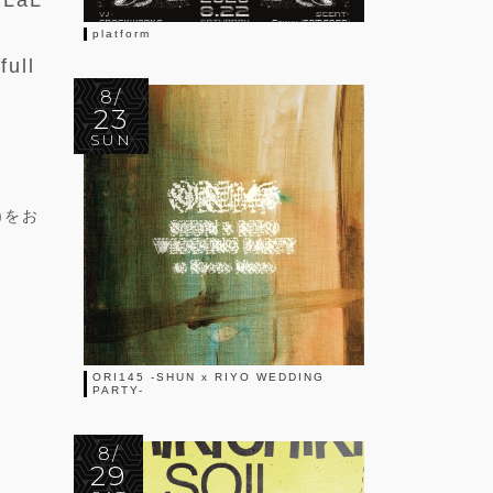
LaL
platform
ull
8/
23
SUN
)をお
ORI145 -SHUN x RIYO WEDDING
PARTY-
8/
29