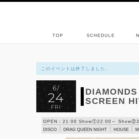
TOP
SCHEDULE
このイベントは終了しました。
6/
DIAMONDS 
24
SCREEN HI
FRI
OPEN：21:00 Show①22:00～ Show②23
DISCO
DRAG QUEEN NIGHT
HOUSE
M