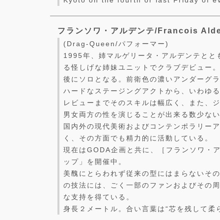
Kyoto on the fourth or last Friday of 
フランソワ・アルデンテ/Francois Alde
(Drag-Queen/パフォーマー)
1995年、姉マルゲリータ・アルデンテとと
る怪しげな姉妹ユニットでクラブデビュー
後にソロとなる。前衛色の濃いアンダーグ
ハードなステージングアクトから、いわゆ
レビューまでそのスキルは幅広く、また、
男女両方の性を演じることが出来る数少な
国内外の現代美術およびコンテンポラリー
く、その方面でも精力的に活動している。
現在はGODA企画と共に、［フランソワ・
ップ」を開催中。
美醜にとらわれず従来の型にはまらないそ
の技法には、ごく一部のファンおよびその
な支持を得ている。
身長２メートル。合い言葉は“芯を残して柔