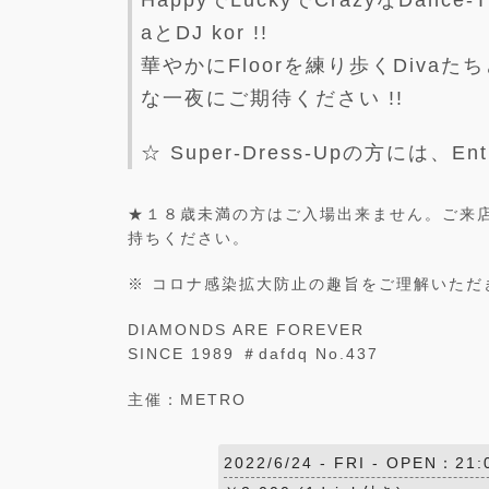
HappyでLuckyでCrazyなDanc
aとDJ kor !!
華やかにFloorを練り歩くDivaたちとのH
な一夜にご期待ください !!
☆ Super-Dress-Upの方には、Ent
★１８歳未満の方はご入場出来ません。ご来店の際
持ちください。
※ コロナ感染拡大防止の趣旨をご理解いただ
DIAMONDS ARE FOREVER
SINCE 1989 ＃dafdq No.437
主催：METRO
2022/6/24 -
FRI
- OPEN：21: