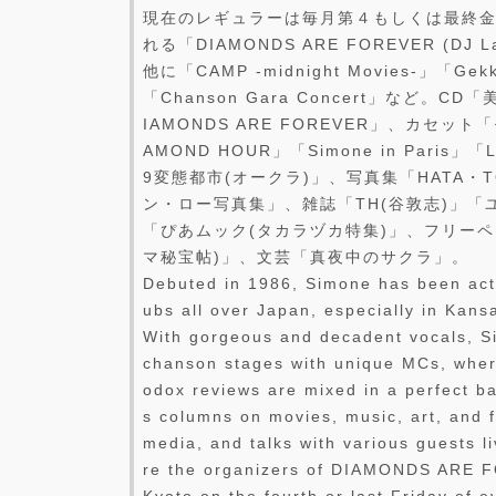
現在のレギュラーは毎月第４もしくは最終金
れる「DIAMONDS ARE FOREVER (D
他に「CAMP -midnight Movies-」「
「Chanson Gara Concert」など。
IAMONDS ARE FOREVER」、カセッ
AMOND HOUR」「Simone in Paris」「Li
9変態都市(オークラ)」、写真集「HATA・
ン・ロー写真集」、雑誌「TH(谷敦志)」「
「ぴあムック(タカラヅカ特集)」、フリー
マ秘宝帖)」、文芸「真夜中のサクラ」。
Debuted in 1986, Simone has been acti
ubs all over Japan, especially in Kansa
With gorgeous and decadent vocals, S
chanson stages with unique MCs, wher
odox reviews are mixed in a perfect b
s columns on movies, music, art, and 
media, and talks with various guests l
re the organizers of DIAMONDS ARE 