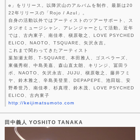
e」をリリース。以降沢山のアルバムを制作、最新は20
22年リリースの「Rojo / Azul」。
自身の活動以外ではアーティストのツアーサポート、ス
タジオミュージシャン、アレンジャーとして活動。近年
では、古内東子、南佳孝、槇原敬之、LOVE PSYCHED
ELICO、NAOTO、TSQUARE、矢沢永吉。
これまで関わってきたアーティスト
葉加瀬太郎、T-SQUARE、本田雅人、ゴスペラーズ、
東儀秀樹、中島美嘉、森山直太朗、キリンジ、冨田ラ
ボ、NAOTO、矢沢永吉、JUJU、槇原敬之、藤井フミ
ヤ、鈴木雅之、辛島美登里、DEPAPEPE、池田聡、安
野希世乃、南佳孝、杉真理、鈴木茂、LOVE PSYCHED
ELICO、古内東子
http://keijimatsumoto.com
田中義人 YOSHITO TANAKA