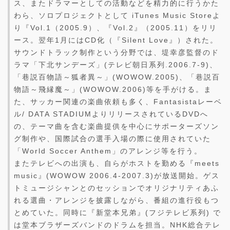
ス、またドラマーとしての活動などを精力的に行うかた
わら、ソロプロジェクトとして iTunes Music Storeよ
り『Vol.1（2005.9）、『Vol.2』（2005.11）をリリ
ース。翌年1月にはCD化（『Silent Love』）された。
サウンドトラック制作という分野では、堤幸彦監督のド
ラマ「下北サンデーズ」(テレビ朝日系列.2006.7-9)、
「巷説百物語～狐者異～」(WOWOW.2005)、「巷説百
物語～飛縁魔～」(WOWOW.2006)等を手がける。ま
た、サッカー関連の楽曲依頼も多く、Fantasistaレーベ
ル/ DATA STADIUMよりリリースされているDVDへ
の、テーマ曲を含む楽曲提供を中心にサポーターズソン
グ制作や、国際試合の選手入場の際に使用されていた
「World Soccer Anthem」のアレンジ等を行う。
またテレビへの出演も、自らがホストを勤める『meets
music』(WOWOW 2006.4-2007.3)が放送開始。ゲス
トミュージシャンとのセッションでオリジナリティあふ
れる選曲・アレンジを披露しながら、番組の進行役もつ
とめていた。同時に『新堂本兄弟』(フジテレビ系列) で
は堂本ブラザーズバンドのドラムを担当。NHK総合テレ