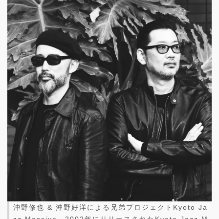
沖野修也 & 沖野好洋による兄弟プロジェクトKyoto Ja