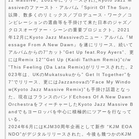
zz Massive。2002年にリリースされたKyoto Jazz M
assiveのファースト・アルバム『Spirit Of The Sun』
以降、数多くのリミックス／プロデュース・ワーク／コ
ンピレーションの選曲等を手掛けて来た日本のジャズ／
クロスオーヴァー・シーンの重要プロジェクト。2021
年12月にKyoto Jazz Massiveのニュー・アルバム『M
essage From A New Dawn』を遂にリリース。続いて
アルバムからの7”カット”Get Up feat.Roy Ayers”、更
にはRemix 12””Get Up (Kaidi Tatham Remix)”c/w
”This Feeling (Da Lata Remix)がリリースされた。2
023年は、UKのMukatsukuから” Get It Together”を
7”でリリース、更にはJazzanovaの”Face My Windo
w(Kyoto Jazz Massive Remix)”も手掛け話題となっ
た。現在はフランスのバンドEchoes Of A New Dawn
OrchestraをフィーチャーしたKyoto Jazz Massive B
andでもヨーロッパを中心に積極的にツアーを行なって
いる。
2024年6月にはKJM30周年企画として新作 “KJM EOA
NDO”がデジタルリリースされた。今後も幾つかのKJM