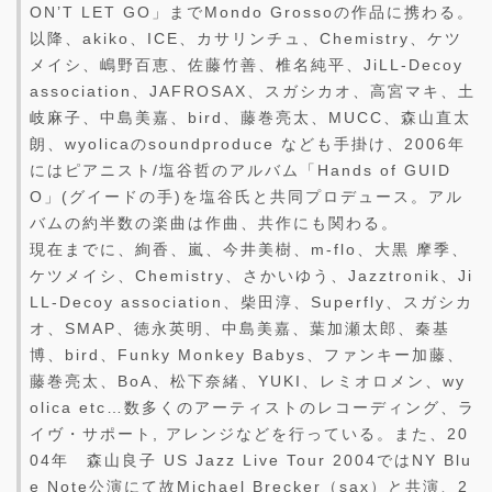
ON’T LET GO」までMondo Grossoの作品に携わる。
以降、akiko、ICE、カサリンチュ、Chemistry、ケツ
メイシ、嶋野百恵、佐藤竹善、椎名純平、JiLL-Decoy
association、JAFROSAX、スガシカオ、高宮マキ、土
岐麻子、中島美嘉、bird、藤巻亮太、MUCC、森山直太
朗、wyolicaのsoundproduce なども手掛け、2006年
にはピアニスト/塩谷哲のアルバム「Hands of GUID
O」(グイードの手)を塩谷氏と共同プロデュース。アル
バムの約半数の楽曲は作曲、共作にも関わる。
現在までに、絢香、嵐、今井美樹、m-flo、大黒 摩季、
ケツメイシ、Chemistry、さかいゆう、Jazztronik、Ji
LL-Decoy association、柴田淳、Superfly、スガシカ
オ、SMAP、徳永英明、中島美嘉、葉加瀬太郎、秦基
博、bird、Funky Monkey Babys、ファンキー加藤、
藤巻亮太、BoA、松下奈緒、YUKI、レミオロメン、wy
olica etc…数多くのアーティストのレコーディング、ラ
イヴ・サポート, アレンジなどを行っている。また、20
04年 森山良子 US Jazz Live Tour 2004ではNY Blu
e Note公演にて故Michael Brecker（sax）と共演、2