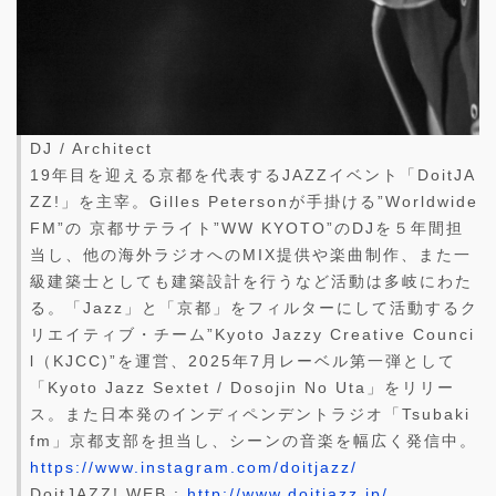
DJ / Architect
19年目を迎える京都を代表するJAZZイベント「DoitJA
ZZ!」を主宰。Gilles Petersonが手掛ける”Worldwide
FM”の 京都サテライト”WW KYOTO”のDJを５年間担
当し、他の海外ラジオへのMIX提供や楽曲制作、また一
級建築士としても建築設計を行うなど活動は多岐にわた
る。「Jazz」と「京都」をフィルターにして活動するク
リエイティブ・チーム”Kyoto Jazzy Creative Counci
l（KJCC)”を運営、2025年7月レーベル第一弾として
「Kyoto Jazz Sextet / Dosojin No Uta」をリリー
ス。また日本発のインディペンデントラジオ「Tsubaki
fm」京都支部を担当し、シーンの音楽を幅広く発信中。
https://www.instagram.com/doitjazz/
DoitJAZZ! WEB :
http://www.doitjazz.jp/