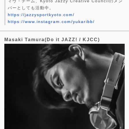
ィヴ・チーム、Kyoto Jazzy Creative Councilのメン
バーとしても活動中。
https://jazzysportkyoto.com/
https://www.instagram.com/yukaribb/
Masaki Tamura(Do it JAZZ! / KJCC)