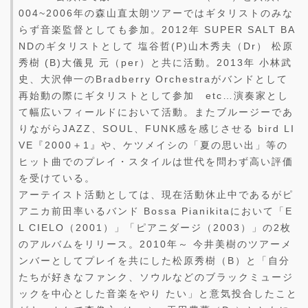
004~2006年の森山直太朗ツアーではギタリストのみな
らず音楽監督としても参加。2012年 SUPER SALT BA
NDのギタリストとして 塩谷哲(P)山木秀夫（Dr） 松原
秀樹 (B)大儀見 元（per）と共に活動。2013年 小林武
史、大沢伸一のBradberry Orchestraがバンドとして
再始動の際にギタリストとして参加 etc…演奏家とし
て幅広いフィールドにおいて活動。またブルージーであ
りながらJAZZ、SOUL、FUNK感を感じさせる bird LI
VE『2000＋1』や、ケツメイシの「夏の思い出」等の
ヒット曲でのプレイ・スタイルは世代を問わず高い評価
を受けている。
アーテイスト活動としては、現在活動休止中であるがピ
アニカ前田率いるバンド Bossa Pianikitaにおいて「E
L CIELO（2001）」「ピアニダージ（2003）」の2枚
のアルバムをリリース。2010年～ 今井美樹のツアーメ
ンバーとしてプレイを共にした松原秀樹（B）と「自分
たちが好きなファンク、ソウルなどのブラックミュージ
ックを中心とした音楽をやり たい」と意気投合したこと