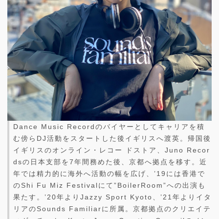
Dance Music Recordのバイヤーとしてキャリアを積
む傍らDJ活動をスタートした後イギリスへ渡英。帰国後
イギリスのオンライン・レコー ドストア、Juno Recor
dsの日本支部を7年間務めた後、京都へ拠点を移す。近
年では精力的に海外へ活動の幅を広げ、’19には香港で
のShi Fu Miz Festivalにて”BoilerRoom”への出演も
果たす。’20年よりJazzy Sport Kyoto、’21年よりイタ
リアのSounds Familiarに所属。京都拠点のクリエイテ