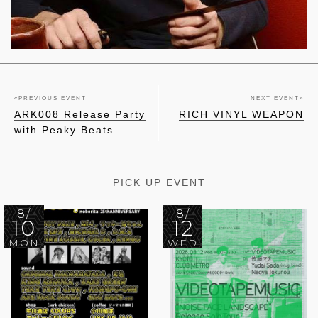
«
PREVIOUS EVENT
NEXT EVENT
»
ARK008 Release Party
RICH VINYL WEAPON
with Peaky Beats
PICK UP EVENT
8/
8/
10
12
MON
WED