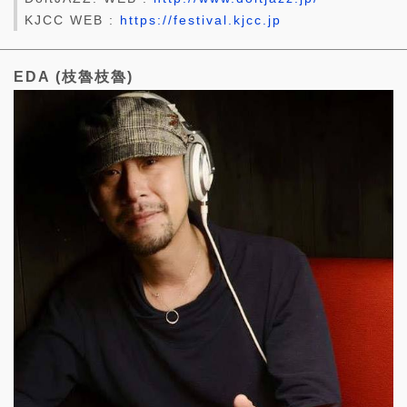
KJCC WEB :
https://festival.kjcc.jp
EDA (枝魯枝魯)