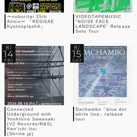
〜noboritai 25th
VIDEOTAPEMUSIC
Anniv〜 『REGGAE
“NOISE FACE
Kyotosplash4』
LANDSCAPE” Release
Solo Tour
8/
8/
14
15
FRI
SAT
Connected
Dachambo「blue dot
Underground with
white line」release
Yoshihiro Sawasaki
tour
(V2 Records/R&S),
Ken’ichi Itoi
(Shrine.jp)