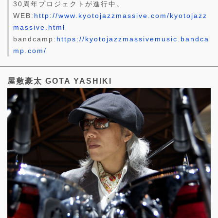
30周年プロジェクトが進行中。
WEB:
http://www.kyotojazzmassive.com/kyotojazz
massive.html
bandcamp:
https://kyotojazzmassivemusic.bandca
mp.com/
屋敷豪太 GOTA YASHIKI