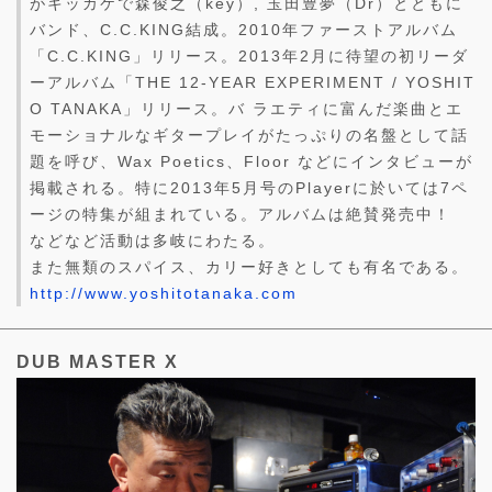
がキッカケで森俊之（key）, 玉田豊夢（Dr）とともに
バンド、C.C.KING結成。2010年ファーストアルバム
「C.C.KING」リリース。2013年2月に待望の初リーダ
ーアルバム「THE 12-YEAR EXPERIMENT / YOSHIT
O TANAKA」リリース。バ ラエティに富んだ楽曲とエ
モーショナルなギタープレイがたっぷりの名盤として話
題を呼び、Wax Poetics、Floor などにインタビューが
掲載される。特に2013年5月号のPlayerに於いては7ペ
ージの特集が組まれている。アルバムは絶賛発売中！
などなど活動は多岐にわたる。
また無類のスパイス、カリー好きとしても有名である。
http://www.yoshitotanaka.com
DUB MASTER X