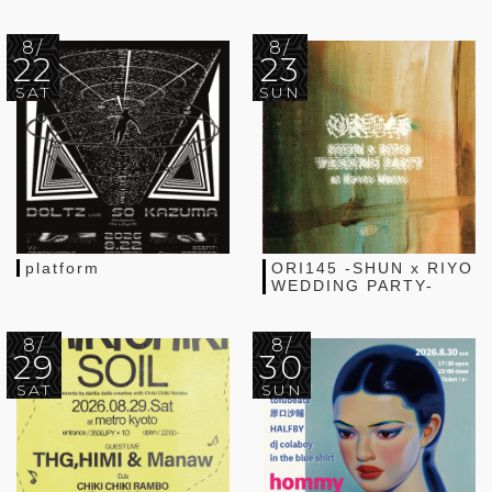
8/
8/
22
23
SAT
SUN
platform
ORI145 -SHUN x RIYO
WEDDING PARTY-
8/
8/
29
30
SAT
SUN