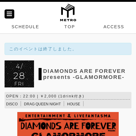
SCHEDULE
TOP
ACCESS
このイベントは終了しました。
4/
DIAMONDS ARE FOREVER
28
presents -GLAMORMORE-
FRI
OPEN：22:00 | ￥2,000 (1drink付き)
DISCO
DRAG QUEEN NIGHT
HOUSE