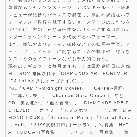
と、独自のスタンスにアプローチされたＭＣを絡ませた
華麗なるシャンソンステージ、アバンギャルドと正統派
レビューが絶妙なバランスで混在し、摩訶不思議なパフ
ォーマンスで観客を魅了するショーステージのふたつを
使い分け、変幻自在な遊技性をポリシーにする日本のア
ンダーグラウンドシーンを代表するパフォーマー。
また、雑誌およびメディア媒体などでの映画や音楽、ア
ート、フェティッシュに関するコラムの執筆や、様々な
ゲストとのライブトークなども勢力的に行う。
現在のレギュラーは毎月第４もしくは最終金曜日に京都
METROで開催される「DIAMONDS ARE FOREVER
(DJ LaLaと共にオーガナイズ)」。
他に「CAMP -midnight Movies-」「Gekkei-月経-」
「宝塚パリ祭」、「Chanson Gara Concert」など。
CD「美と犯罪」「血と薔薇」、「DIAMONDS ARE F
OREVER」、カセット「モダンホラー」、ビデオ「DIA
MOND HOUR」「Simone in Paris」「Live at Bana
naHall」「2199変態都市(オークラ)」、写真集「HAT
A・TOMOAKI写真集」、「ジャン・ロー写真集」、雑