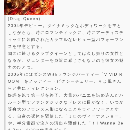
(Drag-Queen)
2004年デビュー。ダイナミックなボディワークを主と
しながらも、時にロマンティックに、時にアーティステ
ィックに装飾されたカラフルなレビュー型パフォーマン
スを得意とする。
関西に於けるクラブクイーンとしては久し振りの女性と
なるが、ジェンダーを身近に感じさせないのも彼女の魅
力のひとつ。
2005年にはダンスWithラウンジパーティー「VIVID R
OOM」をノッディー・ピクシーチェリー、そよ風さん
らと共にディレクション。
好評を以て第一期を終了。大量のパニエを詰め込んだバ
ルーン型でファンタジックなドレスに目がなく、いつか
等身大のフランス人形になることをライフワークとす
る。自身の裸体を駆使した「ミロのヴィーナスショー」
や、半分素顔で泣きの演出を駆使した「If I Wanna Be