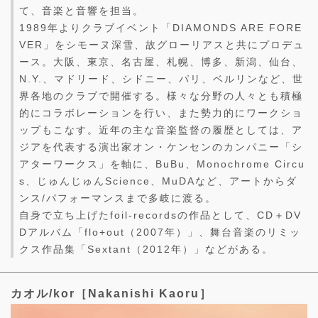
て、音楽と音響を担当。
1989年よりクラブイベント「DIAMONDS ARE FORE
VER」をシモーヌ深雪、故グローリアスと共にプロデュ
ース。大阪、東京、名古屋、札幌、博多、新潟、仙台、
N.Y.、マドリード、シドニー、パリ、ベルリンなど、世
界各地のクラブで開催する。様々な分野の人々とも積極
的にコラボレーションを行い、また勢力的にワークショ
ップもこなす。近年の主な音楽監督の履歴としては、ア
ジアを代表する演出家オン・ケンセンのカンパニー「シ
アターワークス」を軸に、BuBu、Monochrome Circu
s、じゅんじゅんScience、MuDAなど、アートからダ
ンス/パフォーマンスまで多岐に渡る。
自身で立ち上げたfoil-recordsの作品として、CD＋DV
Dアルバム「flo+out（2007年）」、舞台音楽のリミッ
クス作品集「Sextant（2012年）」などがある。
カオル/kor［Nakanishi Kaoru］