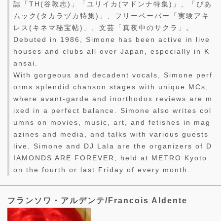
誌「TH(谷敦志)」「ユリイカ(マドンナ特集)」、「ぴあ
ムック(タカラヅカ特集)」、フリーペーパー「実験アキ
レス(キネマ秘宝帖)」、文芸「真夜中のサクラ」。
Debuted in 1986, Simone has been active in live
houses and clubs all over Japan, especially in K
ansai.
With gorgeous and decadent vocals, Simone perf
orms splendid chanson stages with unique MCs,
where avant-garde and inorthodox reviews are m
ixed in a perfect balance. Simone also writes col
umns on movies, music, art, and fetishes in mag
azines and media, and talks with various guests
live. Simone and DJ Lala are the organizers of D
IAMONDS ARE FOREVER, held at METRO Kyoto
on the fourth or last Friday of every month.
フランソワ・アルデンテ/Francois Aldente