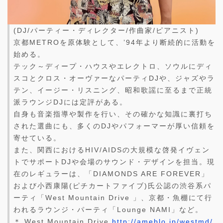
(DJ/パーティー・ディレクター/作曲家/ピアニスト)
京都METROを原体験として、’94年より断続的に活動を
始める。
テック～ディープ・ハウスやエレクトロ、ソウルにディ
スコとクロス・オーヴァーなパーティDJや、ジャズやラ
テン、イージー・リスニング、昭和歌謡に至るまで正統
派ラウンジDJには定評がある。
自身も音楽指導や製作を行い、その確かな知識に裏打ち
された選曲にも、多くのDJやパフォーマーが厚い信頼を
寄せている。
また、関西におけるHIV/AIDSの大規模な啓発イヴェン
トでサポートDJや会場のサウンド・デザインを担当。現
在のレギュラーは、「DIAMONDS ARE FOREVER」
および小西康陽(ピチカートファイブ)氏公認の渋谷系パ
ーティ「West Mountain Drive 」、京都・魚棚にて行
われるラウンジ・パーティ「Lounge NAMI」など。
＊ West Mountain Drive
http://ameblo.jp/westmd/