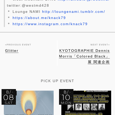
twitter:@westmd428
＊ Lounge NAMI
http://loungenami.tumblr.com/
＊
https://about.me/knack79
＊
https://www.instagram.com/knack79
«
PREVIOUS EVENT
NEXT EVENT
»
Glitter
KYOTOGRAPHIE Dennis
Morris「Colored Black」
展 関連企画
PICK UP EVENT
8/
8/
08
10
SAT
MON