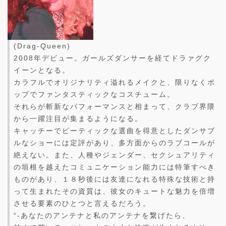
(Drag-Queen)
2008年デビュー。ガールズダンサーを経てドラァグク
イーンとなる。
カラフルでオリジナリティ溢れるメイクと、限りなくポ
ップでファンタスティックなコスチューム。
それらが斬新なパフォーマンスと相まって、クラブ界隈
から一躍注目が集まるようになる。
キャッチーでビーティックな選曲を得意としたダンサブ
ルなショーには定評があり、多方面からのラブコールが
絶えない。また、人種やジェンダー、セクシュアリティ
の垣根を越えたコミュニケーション能力には特筆すべき
ものがあり、１８秒後には友達になれる特殊な技術と持
って生まれたその資質は、彼女のキュートな魅力を倍増
させる要素のひとつと言えるだろう。
“-あなたのアンテナと私のアンテナを繋げたら、