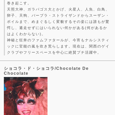
巻き起こす。
天照大神、ガラパゴス大とかげ、火星人、人魚、白鳥、
卵子、天狗、バーブラ・ストライザンドからスーザン・
ボイルまで、めまぐるしく変貌するその姿には誰もが驚
愕し、遁走せずにはいられない何かがある(何があるか
はよくわからない)。
神秘と狂奔のファムファタールが、今宵もナルシスティ
ックに官能の嵐を吹き荒らします。現在は、関西のゲイ
クラブやフリースペースを中心に絶賛プチ活躍中。
ショコラ・ド・ショコラ/Chocolate De
Chocolate