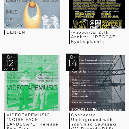
DEN-EN
〜noboritai 25th
Anniv〜 『REGGAE
Kyotosplash4』
8/
8/
12
14
WED
FRI
VIDEOTAPEMUSIC
Connected
“NOISE FACE
Underground with
LANDSCAPE” Release
Yoshihiro Sawasaki
Solo Tour
(V2 Records/R&S),