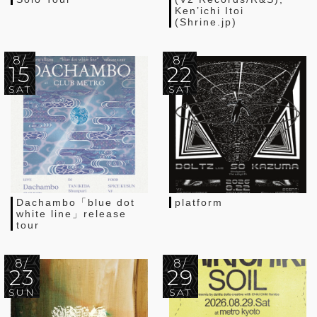
Ken’ichi Itoi
(Shrine.jp)
8/
8/
15
22
SAT
SAT
Dachambo「blue dot
platform
white line」release
tour
8/
8/
23
29
SUN
SAT