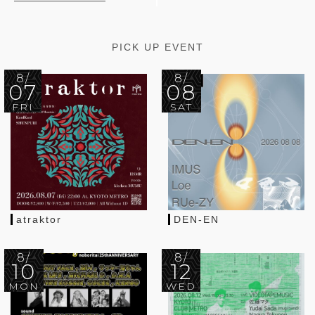
PICK UP EVENT
8/
8/
07
08
FRI
SAT
atraktor
DEN-EN
8/
8/
10
12
MON
WED