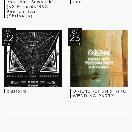
Yoshihiro Sawasaki
tour
(V2 Records/R&S),
Ken’ichi Itoi
(Shrine.jp)
8/
8/
22
23
SAT
SUN
platform
ORI145 -SHUN x RIYO
WEDDING PARTY-