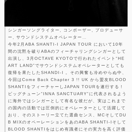
シンガーソングライター, コンポーザー, プロデューサ
ー, サウンドシステムオペレーター…
今年2月ABA SHANTI-I JAPAN TOUR において10年
間の沈黙を破りABAのフィーチャリングシンガーとして
出演し、3月OCTAVE KYOTOで行われたイベント“HE
ART LAND”でサウンドシステムオペレーターとしても
復帰を果たしたSHANDI-I 。その興奮も冷めやらぬ中、
今回はCome Back Chapter 3 !! UK から盟友BLOOD
SHANTIをフィーチャーしJAPAN TOURを遂行する！
ビッグチューン”INNA SANCTUARY”に代表されるよう
に海外ではシンガーとして有名な彼だが、実はこれまで
の国内の活動では圧倒的にオペレーターとして活躍して
おり、そのストーリー立てた選曲センス、MCそしてDU
B MIXのオペーレーションをあのABA SHANTI-Iそして
BLOOD SHANTIをはじめ有識者にその実力を高く評価