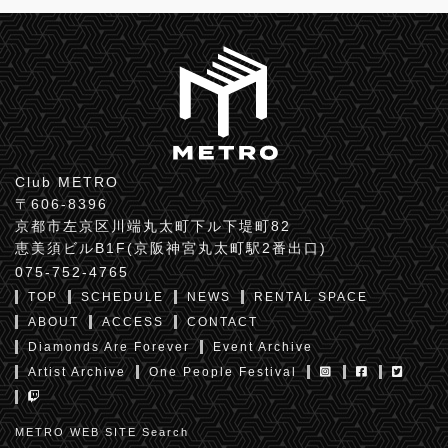
Club METRO
〒606-8396
京都市左京区川端丸太町下ル下堤町82
恵美須ビルB1F(京阪神宮丸太町駅2番出口)
075-752-4765
TOP
SCHEDULE
NEWS
RENTAL SPACE
ABOUT
ACCESS
CONTACT
Diamonds Are Forever
Event Archive
Artist Archive
One People Festival
METRO WEB SITE Search