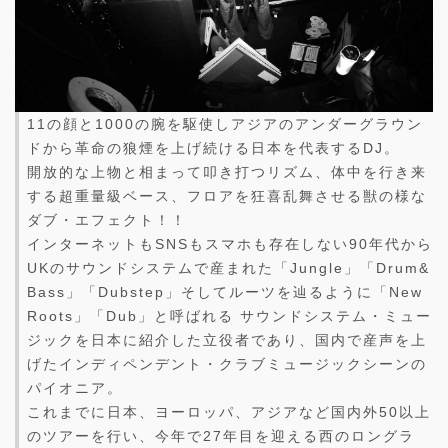
11の顔と1000の腕を駆使しアジアのアンダーグラウン
ドから革命の狼煙を上げ続ける日本を代表するDJ。
開放的な上物と相まって叩き打つリズム、体中を行き来
する超重量級ベース、フロアを狂喜乱舞させる獣の様な
ダブ・エフェクト！！
インターネットもSNSもスマホも存在しない90年代から
UKのサウンドシステムで産まれた「Jungle」「Drum&
Bass」「Dubstep」そしてルーツを辿るように「New
Roots」「Dub」と呼ばれる サウンドシステム・ミュー
ジックを日本に紹介した立役者であり、国内で産声を上
げたインディペンデント・クラブミュージックシーンの
パイオニア。
これまでに日本、ヨーロッパ、アジアなど国内外50以上
のツアーを行い、今年で27年目を迎える西のロングラ