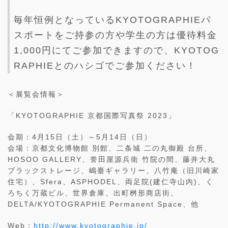
毎年恒例となっているKYOTOGRAPHIEパ
スポートをご持参の方や学生の方は優待料金
1,000円にてご参加できますので、KYOTOG
RAPHIEとのハシゴでご参加ください！
＜展覧会情報＞
「KYOTOGRAPHIE 京都国際写真祭 2023」
会期：4月15日（土）～5月14日（日）
会場：京都文化博物館 別館、二条城 二の丸御殿 台所、
HOSOO GALLERY、誉田屋源兵衛 竹院の間、藤井大丸
ブラックストレージ、嶋臺ギャラリー、八竹庵（旧川崎家
住宅）、Sfera、ASPHODEL、両足院(建仁寺山内)、く
ろちく万蔵ビル、世界倉庫、出町桝形商店街、
DELTA/KYOTOGRAPHIE Permanent Space、他
Web：
http://www.kyotographie.jp/