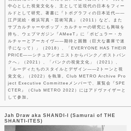
中心とした視覚文化を、主として近現代の日本をフィー
ルドとして研究。著書に『トポグラフィの日本近代——
江戸泥絵・横浜写真・芸術写真』（2011）など。また
サブカルチャーやポップ・カルチャーの研究にも興味を
持ち、ウェブマガジン『AMeeT』に「ポピュラー・カ
ルチャーとアーカイヴ——期待と困難（巨大な書庫で迷
子になって）」（2018）、「EVERYONE HAS THEIR
PRICE――シチュアシオニストからパンク／ポストパン
クへ」（2021）、「パンクの視覚文化」（2021）、
「ルーディたちのスタイルとデザイン——2トーンと視
覚文化」（2022）を執筆。Club METRO Archive Pro
ject Executive Committeeメンバーで、展覧会『SPE
CTER』（Club METRO 2022）にはアドヴァイザーと
して参加。
Jah Draw aka SHANDI-I (Samurai of THE
SHANTI-ITES)