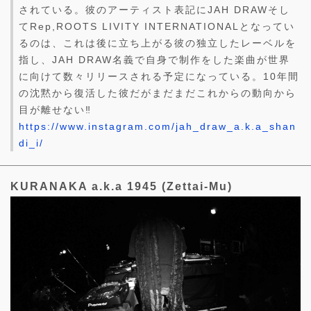
されている。彼のアーティスト表記にJAH DRAWそし
てRep,ROOTS LIVITY INTERNATIONALとなってい
るのは、これは後に立ち上がる彼の独立したレーベルを
指し、JAH DRAW名義で自身で制作をした楽曲が世界
に向けて数々リリースされる予定になっている。10年間
の沈黙から復活した彼だがまだまだこれからの動向から
目が離せない‼︎
https://www.instagram.com/jah_draw_a.k.a_shan
di_i/
KURANAKA a.k.a 1945 (Zettai-Mu)