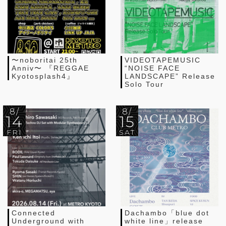
〜noboritai 25th
VIDEOTAPEMUSIC
Anniv〜 『REGGAE
“NOISE FACE
Kyotosplash4』
LANDSCAPE” Release
Solo Tour
8/
8/
14
15
FRI
SAT
Connected
Dachambo「blue dot
Underground with
white line」release