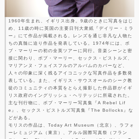
1960年生まれ、イギリス出身。9歳のときに写真をはじ
め、11歳の時に英国の主要日刊大衆紙『デイリー・ミラ
ー』にて作品が掲載される。レンズを通じ非凡な人物た
ちの真髄に迫り作品を発表している。1974年には、ボ
ブ・マーリーの初の全英ツアーに同行。音楽シーンと密
接に関わり、ボブ・マーリー、セックス・ピストルズ、
マリアンヌ・フェイスフルのアルバムのカバーなど、
人々の印象に深く残るアイコニックな写真作品を多数発
表している。また、イギリス・サウスオールのシーク教
徒のコミュニティの本質をとらえ撮影した作品群がイギ
リス政府のイングリッシュ・ヘリテッジに所蔵された。
主な刊行物に、ボブ・マーリー写真集『A Rebel Lif
e』、セックス・ピストルズ写真集『The Bollocks』な
どがある。
モリスの作品は、Today Art Museum（北京）、ラフォ
ーレミュジアム（東京）、アルル国際写真祭（フラン