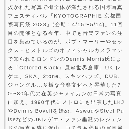
抜かれた写真で街全体が満たされる国際写真
フェスティバル『KYOTOGRAPHIE 京都国
際写真祭 2023』(会期：4/15〜5/14)。11回
目の開催となる今年、中でも音楽ファンの注
目を集めているのが、ボブ・マーリーやセッ
クス・ピストルズのオフィシャルカメラマン
で知られるロンドンのDennis Morris氏によ
る『Colored Black』展＠世界倉庫。UK レ
ゲエ、SKA、2tone、スキンヘッズ、DUB,
ジャングル...多様な音楽文化へと昇華した7
0〜80年代の在英ジャメイカンの日常の写真
に加え、1990年代にメトロにも出演したLKJ
やDennis Bovellを始め、AswadやSteel Pu
lseなどのUKレゲエ・ファン垂涎のレジェン
ドの写真も盛り沢山、コチラも必見の写真展