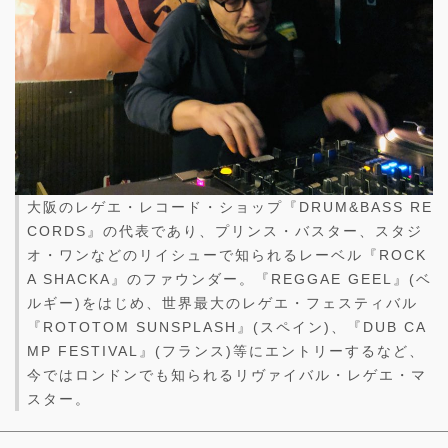
大阪のレゲエ・レコード・ショップ『DRUM&BASS RE
CORDS』の代表であり、プリンス・バスター、スタジ
オ・ワンなどのリイシューで知られるレーベル『ROCK
A SHACKA』のファウンダー。『REGGAE GEEL』(ベ
ルギー)をはじめ、世界最大のレゲエ・フェスティバル
『ROTOTOM SUNSPLASH』(スペイン)、『DUB CA
MP FESTIVAL』(フランス)等にエントリーするなど、
今ではロンドンでも知られるリヴァイバル・レゲエ・マ
スター。