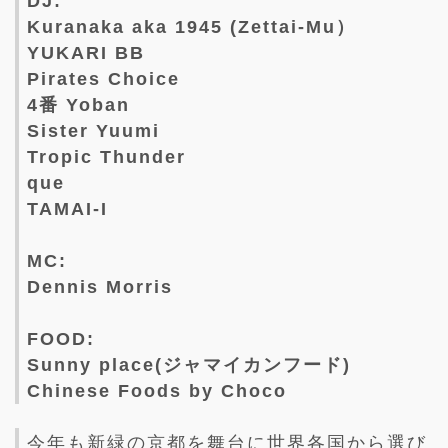
DJ:
Kuranaka aka 1945 (Zettai-Mu）
YUKARI BB
Pirates Choice
4番 Yoban
Sister Yuumi
Tropic Thunder
que
TAMAI-I
MC:
Dennis Morris
FOOD:
Sunny place(ジャマイカンフード)
Chinese Foods by Choco
今年も新緑の京都を舞台に世界各国から選び