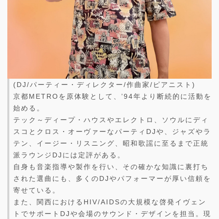
(DJ/パーティー・ディレクター/作曲家/ピアニスト)
京都METROを原体験として、’94年より断続的に活動を
始める。
テック～ディープ・ハウスやエレクトロ、ソウルにディ
スコとクロス・オーヴァーなパーティDJや、ジャズやラ
テン、イージー・リスニング、昭和歌謡に至るまで正統
派ラウンジDJには定評がある。
自身も音楽指導や製作を行い、その確かな知識に裏打ち
された選曲にも、多くのDJやパフォーマーが厚い信頼を
寄せている。
また、関西におけるHIV/AIDSの大規模な啓発イヴェン
トでサポートDJや会場のサウンド・デザインを担当。現