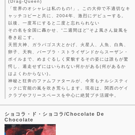
(Drag-Queen)
「世界のオシャレは私のもの!」。この大仰で不適切なキ
ャッチコピーと共に、2004年、激烈にデビューする。
以後、一度耳にすると二度と忘れられない
その名を全国に轟かせ、“二週間ほど”そよ風さん旋風を
巻き起こす。
天照大神、ガラパゴス大とかげ、火星人、人魚、白鳥、
卵子、天狗、バーブラ・ストライザンドからスーザン・
ボイルまで、めまぐるしく変貌するその姿には誰もが驚
愕し、遁走せずにはいられない何かがある(何があるか
はよくわからない)。
神秘と狂奔のファムファタールが、今宵もナルシスティ
ックに官能の嵐を吹き荒らします。現在は、関西のゲイ
クラブやフリースペースを中心に絶賛プチ活躍中。
ショコラ・ド・ショコラ/Chocolate De
Chocolate