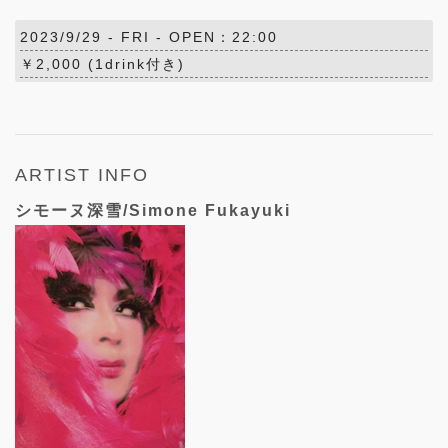
2023/9/29 -
FRI
- OPEN：22:00
￥2,000 (1drink付き)
ARTIST INFO
シモーヌ深雪/Simone Fukayuki