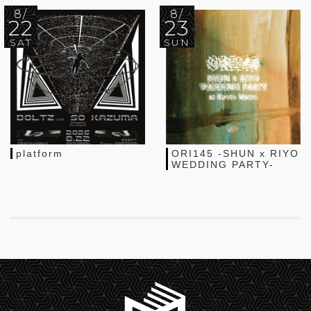
8/
8/
22
23
SAT
SUN
platform
ORI145 -SHUN x RIYO
WEDDING PARTY-