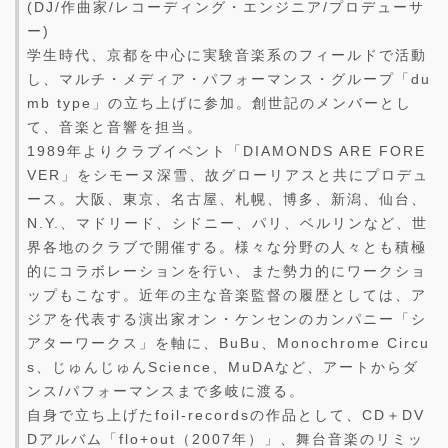
(DJ/作曲家/レコーディング・エンジニア/プロデューサ
ー)
学生時代、京都を中心に実験音楽系のフィールドで活動
し、マルチ・メディア・パフォーマンス・グループ「du
mb type」の立ち上げに参加。創世記のメンバーとし
て、音楽と音響を担当。
1989年よりクラブイベント「DIAMONDS ARE FORE
VER」をシモーヌ深雪、故グローリアスと共にプロデュ
ース。大阪、東京、名古屋、札幌、博多、新潟、仙台、
N.Y.、マドリード、シドニー、パリ、ベルリンなど、世
界各地のクラブで開催する。様々な分野の人々とも積極
的にコラボレーションを行い、また勢力的にワークショ
ップもこなす。近年の主な音楽監督の履歴としては、ア
ジアを代表する演出家オン・ケンセンのカンパニー「シ
アターワークス」を軸に、BuBu、Monochrome Circu
s、じゅんじゅんScience、MuDAなど、アートからダ
ンス/パフォーマンスまで多岐に渡る。
自身で立ち上げたfoil-recordsの作品として、CD＋DV
Dアルバム「flo+out（2007年）」、舞台音楽のリミッ