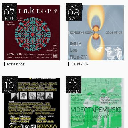
8/
8/
07
08
FRI
SAT
atraktor
DEN-EN
8/
8/
10
12
MON
WED