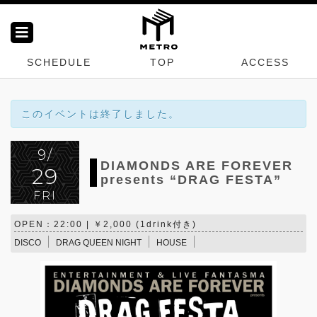
SCHEDULE
TOP
ACCESS
このイベントは終了しました。
9/
DIAMONDS ARE FOREVER
29
presents “DRAG FESTA”
FRI
OPEN：22:00 | ￥2,000 (1drink付き)
DISCO
DRAG QUEEN NIGHT
HOUSE