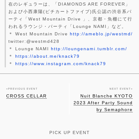
在のレギュラーは、「DIAMONDS ARE FOREVER」
および小西康陽(ピチカートファイブ)氏公認の渋谷系パ
ーティ「West Mountain Drive 」、京都・魚棚にて行
われるラウンジ・パーティ「Lounge NAMI」など。
＊ West Mountain Drive
http://ameblo.jp/westmd/
twitter:@westmd428
＊ Lounge NAMI
http://loungenami.tumblr.com/
＊
https://about.me/knack79
＊
https://www.instagram.com/knack79
«
PREVIOUS EVENT
NEXT EVENT
»
CROSS CELLAR
Nuit Blanche KYOTO
2023 After Party Sound
by Semaphore
PICK UP EVENT