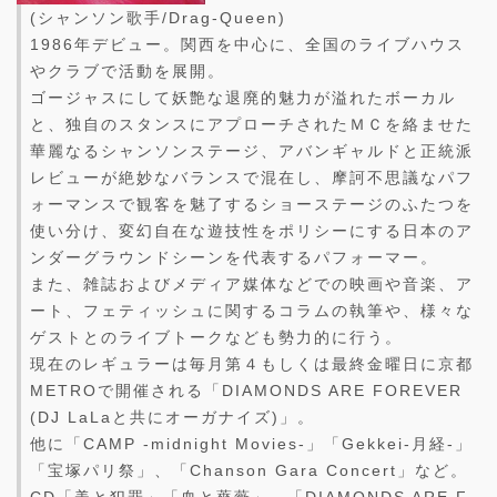
(シャンソン歌手/Drag-Queen)
1986年デビュー。関西を中心に、全国のライブハウス
やクラブで活動を展開。
ゴージャスにして妖艶な退廃的魅力が溢れたボーカル
と、独自のスタンスにアプローチされたＭＣを絡ませた
華麗なるシャンソンステージ、アバンギャルドと正統派
レビューが絶妙なバランスで混在し、摩訶不思議なパフ
ォーマンスで観客を魅了するショーステージのふたつを
使い分け、変幻自在な遊技性をポリシーにする日本のア
ンダーグラウンドシーンを代表するパフォーマー。
また、雑誌およびメディア媒体などでの映画や音楽、ア
ート、フェティッシュに関するコラムの執筆や、様々な
ゲストとのライブトークなども勢力的に行う。
現在のレギュラーは毎月第４もしくは最終金曜日に京都
METROで開催される「DIAMONDS ARE FOREVER
(DJ LaLaと共にオーガナイズ)」。
他に「CAMP -midnight Movies-」「Gekkei-月経-」
「宝塚パリ祭」、「Chanson Gara Concert」など。
CD「美と犯罪」「血と薔薇」、「DIAMONDS ARE F