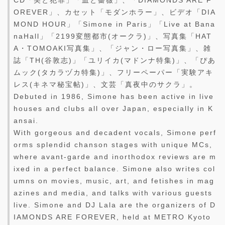
OREVER」、カセット「モダンホラー」、ビデオ「DIA
MOND HOUR」「Simone in Paris」「Live at Bana
naHall」「2199変態都市(オークラ)」、写真集「HAT
A・TOMOAKI写真集」、「ジャン・ロー写真集」、雑
誌「TH(谷敦志)」「ユリイカ(マドンナ特集)」、「ぴあ
ムック(タカラヅカ特集)」、フリーペーパー「実験アキ
レス(キネマ秘宝帖)」、文芸「真夜中のサクラ」。
Debuted in 1986, Simone has been active in live
houses and clubs all over Japan, especially in K
ansai.
With gorgeous and decadent vocals, Simone perf
orms splendid chanson stages with unique MCs,
where avant-garde and inorthodox reviews are m
ixed in a perfect balance. Simone also writes col
umns on movies, music, art, and fetishes in mag
azines and media, and talks with various guests
live. Simone and DJ Lala are the organizers of D
IAMONDS ARE FOREVER, held at METRO Kyoto