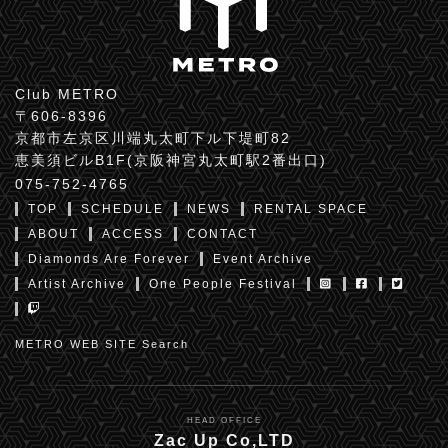
Club METRO
〒606-8396
京都市左京区川端丸太町下ル下堤町82
恵美須ビルB1F(京阪神宮丸太町駅2番出口)
075-752-4765
TOP
SCHEDULE
NEWS
RENTAL SPACE
ABOUT
ACCESS
CONTACT
Diamonds Are Forever
Event Archive
Artist Archive
One People Festival
METRO WEB SITE Search
HEAD OFFICE
Zac Up Co,LTD