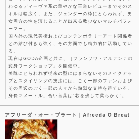
わゆるディーヴァ系の華やかな王道レビューまでそのス
キルは幅広く、また、ジェンダーの枠にとらわれず、男
女両方の性を演じることが出来る数少ないマルチパフォ
ーマー。
国内外の現代美術およびコンテンポラリーアート関係者
との結び付きも強く、その方面でも精力的に活動してい
る。
現在はGODA企画と共に、［フランソワ・アルデンテの
変身ワークショップ」を開催中。
美醜にとらわれず従来の型にはまらないそのメイクアッ
プとスタイリングの技法には、ごく一部のファンおよび
その周辺のごく一部の人々から熱烈な支持を得ている。
身長２メートル。合い言葉は“芯を残して柔らかく”。
アフリーダ・オー・ブラート｜Afreeda O Breat