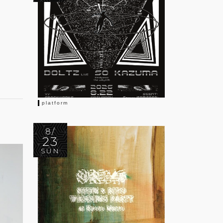
platform
8/
23
SUN