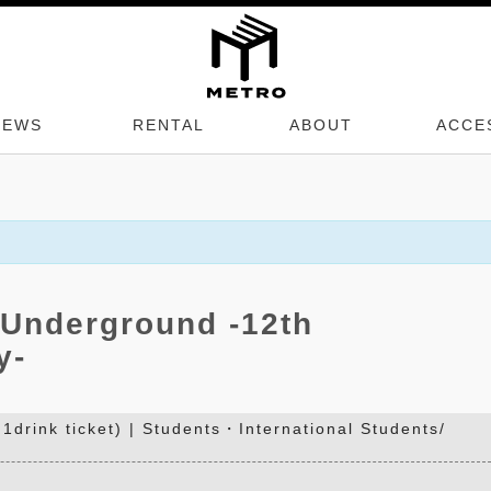
NEWS
RENTAL
ABOUT
ACCE
Underground -12th
y-
drink ticket) | Students・International Students/