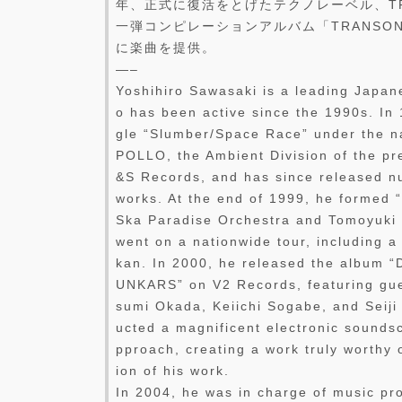
年、正式に復活をとげたテクノレーベル、TRAN
一弾コンピレーションアルバム「TRANSONIC 
に楽曲を提供。
—–
Yoshihiro Sawasaki is a leading Japan
o has been active since the 1990s. In 
gle “Slumber/Space Race” under the n
POLLO, the Ambient Division of the pre
&S Records, and has since released n
works. At the end of 1999, he formed
Ska Paradise Orchestra and Tomoyuki
went on a nationwide tour, including 
kan. In 2000, he released the album
UNKARS” on V2 Records, featuring gu
sumi Okada, Keiichi Sogabe, and Seiji 
ucted a magnificent electronic sounds
pproach, creating a work truly worthy 
ion of his work.
In 2004, he was in charge of music pr