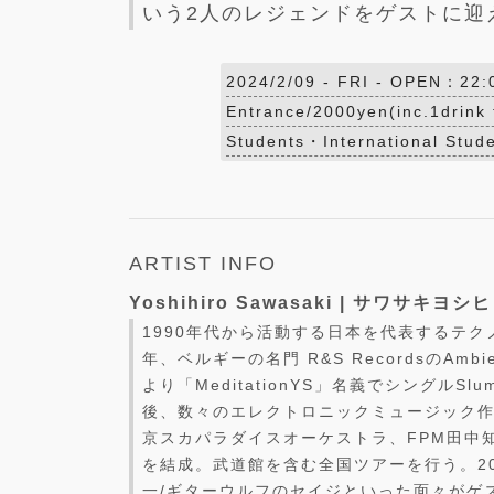
いう2人のレジェンドをゲストに迎
2024/2/09 -
FRI
- OPEN：22:
Entrance/2000yen(inc.1drink 
Students・International Stude
ARTIST INFO
Yoshihiro Sawasaki | サワサキヨシ
1990年代から活動する日本を代表するテク
年、ベルギーの名門 R&S RecordsのAmbien
より「MeditationYS」名義でシングルSlum
後、数々のエレクトロニックミュージック作
京スカパラダイスオーケストラ、FPM田中知之
を結成。武道館を含む全国ツアーを行う。20
一/ギターウルフのセイジといった面々がゲス