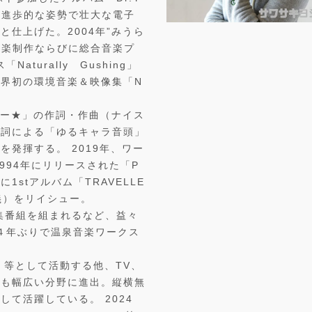
を発表。進歩的な姿勢で壮大な電子
仕上げた。2004年”みうら
、音楽制作ならびに総合音楽プ
turally Gushing」
界初の環境音楽＆映像集「N
。
ター★」の作詞・作曲（ナイス
作詞による「ゆるキャラ音頭」
発揮する。 2019年、ワー
994年にリリースされた「P
に1stアルバム「TRAVELLE
名義）をリイシュー。
特集番組を組まれるなど、益々
１４年ぶりで温泉音楽ワークス
！
、等として活動する他、TV、
ても幅広い分野に進出。縦横無
て活躍している。 2024