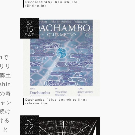
Records/R&S), Ken’ichi Itoi
(Shrine.jp)
8/
15
SAT
onで
リリ
郷土
hin
その奇
Dachambo「blue dot white line」
ジャン
release tour
続け
ける
8/
22
」と
SAT