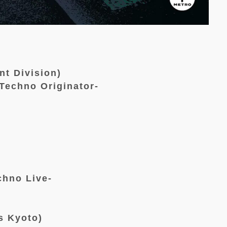
t Division)
Techno Originator-
chno Live-
s Kyoto)