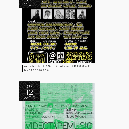
MON
〜noboritai 25th Anniv〜 『REGGAE
Kyotosplash4』
8/
12
WED