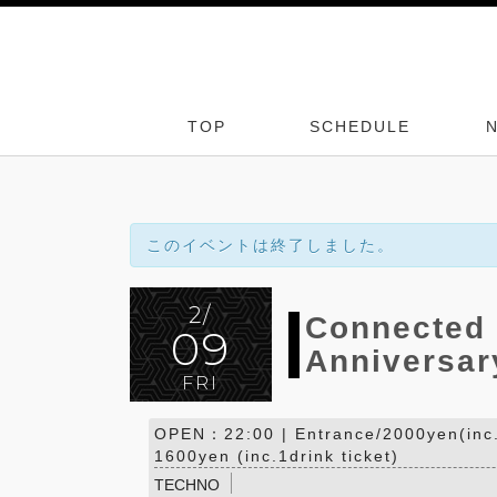
TOP
SCHEDULE
このイベントは終了しました。
2/
Connected 
09
Anniversar
FRI
OPEN：22:00 | Entrance/2000yen(inc.1
1600yen (inc.1drink ticket)
TECHNO