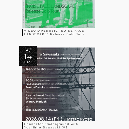
VIDEOTAPEMUSIC “NOISE FACE
LANDSCAPE” Release Solo Tour
8/
14
FRI
Connected Underground with
Yoshihiro Sawasaki (V2