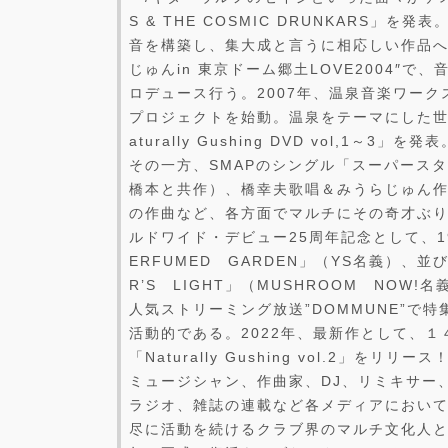
S & THE COSMIC DRUNKARS」
音を構築し、集大成と言うに相応しい作品へと
じゅんin 東京ドーム郷土LOVE2004″で
ロデュース行う。2007年、温泉音楽ワークス「Na
プロジェクトを始動。温泉をテーマにした世
aturally Gushing DVD vol,1～3」を発表
その一方、SMAPのシングル「スーパース
橋本と共作）、橋幸夫歌唱＆みうらじゅん
の作曲など、各方面でマルチにその奇才ぶりを
ルドワイド・デビュー25周年記念として、1
ERFUMED GARDEN」（YS名義）、並び
R’S LIGHT」（MUSHROOM NOW!
人気ストリーミング放送”DOMMUNE”で
活動的である。2022年、最新作として、
「Naturally Gushing vol.2」をリリース
ミュージシャン、作曲家、DJ、リミキサー
ラジオ、雑誌の連載など各メディアにおい
尽に活動を続けるクラブ界のマルチ文化人とし