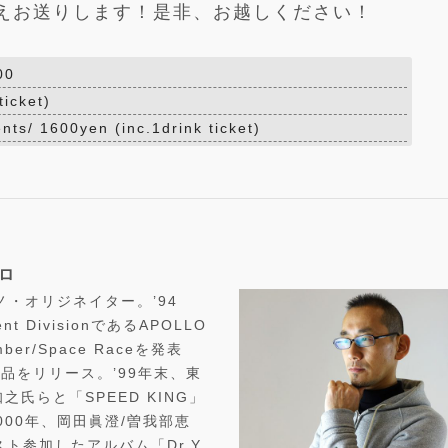
えお送りします！是非、お越しください！
00
ticket)
nts/ 1600yen (inc.1drink ticket)
ヒロ
ノ・オリジネイター。’94
t DivisionであるAPOLLO
ber/Space Raceを発表
品をリリース。’99年末、東
氏らと「SPEED KING」
00年、岡田眞澄/曽我部恵
ト参加したアルバム「Dr.Y