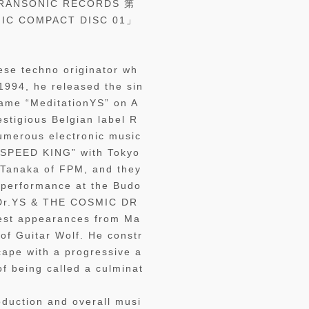
SONIC RECORDS 第
COMPACT DISC 01」
ese techno originator wh
1994, he released the sin
ame “MeditationYS” on A
stigious Belgian label R
umerous electronic music
 “SPEED KING” with Tokyo
 Tanaka of FPM, and they
a performance at the Budo
 “Dr.YS & THE COSMIC DR
est appearances from Ma
of Guitar Wolf. He constr
cape with a progressive a
of being called a culminat
oduction and overall musi