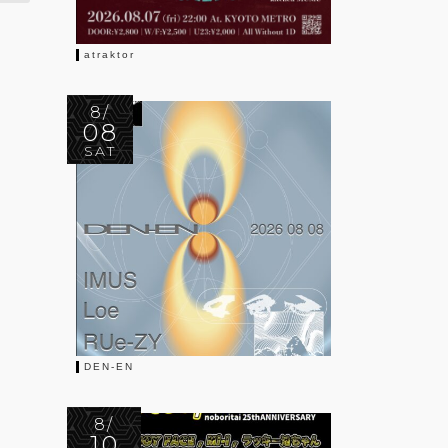
atraktor
8/
08
SAT
DEN-EN
8/
10