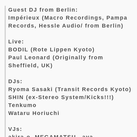
Guest DJ from Berlin:
Impérieux (Macro Recordings, Pampa
Records, Hessle Audio/ from Berlin)
Live:
BODIL (Rote Lippen Kyoto)
Paul Leonard (Originally from
Sheffield, UK)
DJs:
Ryoma Sasaki (Transit Records Kyoto)
SHIN (ex-Stereo System/Kicks!!!)
Tenkumo
Wataru Horiuchi
VJs:
akira-o, MEGAMATSU、aya