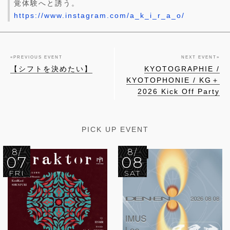
覚体験へと誘う。
https://www.instagram.com/a_k_i_r_a_o/
«
PREVIOUS EVENT
NEXT EVENT
»
【シフトを決めたい】
KYOTOGRAPHIE /
KYOTOPHONIE / KG＋
2026 Kick Off Party
PICK UP EVENT
8/
8/
07
08
FRI
SAT