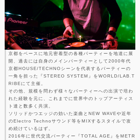
京都をベースに地元密着型の各種パーティーを地道に展
開、過去には自身のメインパーティーとして2000年代
京都HOUSE/TECHNOシーンを代表するパーティーの
一角を担った『STEREO SYSTEM』をWORLD/LAB.T
RIBEにて主催。
その他、規模を問わず様々なパーティーへの出演で培わ
れた経験を元に、これまでに世界中のトップアーティス
ト達と数多く共演。
ソリッドかつエッジの効いた楽曲とNEW WAVEや近年
のElectro Technoサウンド等をMIXするスタイルで攻
め続けているはず。
2016年に世代交流パーティー『TOTAL AGE』をMETR