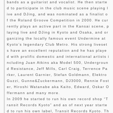
bands as a guitarist and vocalist. He then starte
d to participate in the club music scene playing l
ive and DJing, and was nominated as a finalist o
f the Roland Groove Competition in 2000. He cur
rently plays an active part in the Kansai scene, p
laying live and DJing in Kyoto and Osaka, and or
ganizing the locally famous event Undermine at
Kyoto’s legendary Club Metro. His strong liveset
s have an excellent reputation and he has playe
d with prolific domestic and international artists i
ncluding Juan Atkins aka Model 500, Undergroun
d Resistance, Jeff Mills, Carl Craig, Terrence Pa
rker, Laurent Garnier, Stefan Goldmann, Elektro
Guzzi, Gunne&Zuckermann, DJ3000, Rennie Fost
er, Hiroshi Watanabe aka Kaito, Edward, Oskar O
ffermann and many more.
In 2009 he started to run his own record shop “T
ransit Records Kyoto” and as of next year starte
d to run his own label, Transit Records Kyoto. Th