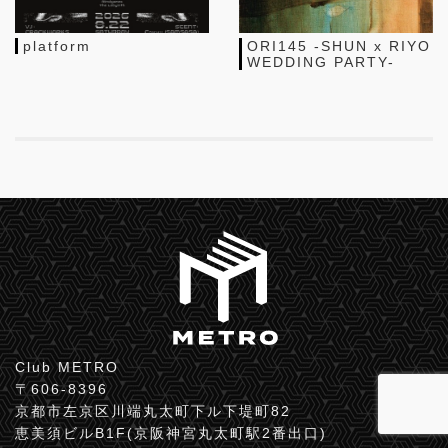
platform
ORI145 -SHUN x RIYO
WEDDING PARTY-
Club METRO
〒606-8396
京都市左京区川端丸太町下ル下堤町82
恵美須ビルB1F(京阪神宮丸太町駅2番出口)