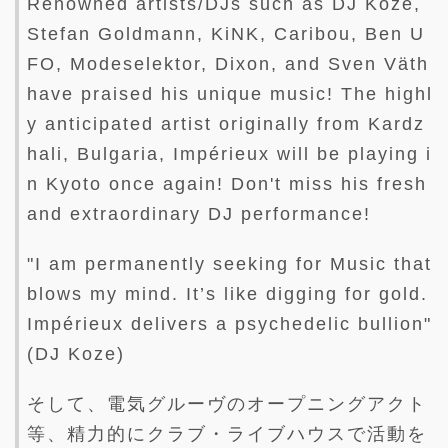
Renowned artists/DJs such as DJ Koze,
Stefan Goldmann, KiNK, Caribou, Ben U
FO, Modeselektor, Dixon, and Sven Väth
have praised his unique music! The highl
y anticipated artist originally from Kardz
hali, Bulgaria, Impérieux will be playing i
n Kyoto once again! Don't miss his fresh
and extraordinary DJ performance!
"I am permanently seeking for Music that
blows my mind. It’s like digging for gold.
Impérieux delivers a psychedelic bullion"
(DJ Koze)
そして、電気グルーヴのオープニングアクト
等、精力的にクラブ・ライブハウスで活動を