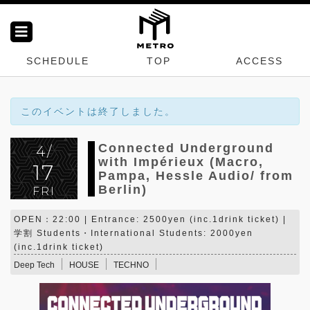
SCHEDULE
TOP
ACCESS
このイベントは終了しました。
Connected Underground
4/
with Impérieux (Macro,
17
Pampa, Hessle Audio/ from
Berlin)
FRI
OPEN：22:00 | Entrance: 2500yen (inc.1drink ticket) |
学割 Students・International Students: 2000yen
(inc.1drink ticket)
Deep Tech
HOUSE
TECHNO