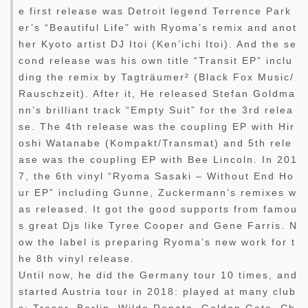
e first release was Detroit legend Terrence Park
er’s “Beautiful Life” with Ryoma’s remix and anot
her Kyoto artist DJ Itoi (Ken’ichi Itoi). And the se
cond release was his own title “Transit EP” inclu
ding the remix by Tagträumer² (Black Fox Music/
Rauschzeit). After it, He released Stefan Goldma
nn’s brilliant track “Empty Suit” for the 3rd relea
se. The 4th release was the coupling EP with Hir
oshi Watanabe (Kompakt/Transmat) and 5th rele
ase was the coupling EP with Bee Lincoln. In 201
7, the 6th vinyl “Ryoma Sasaki – Without End Ho
ur EP” including Gunne, Zuckermann’s remixes w
as released. It got the good supports from famou
s great Djs like Tyree Cooper and Gene Farris. N
ow the label is preparing Ryoma’s new work for t
he 8th vinyl release.
Until now, he did the Germany tour 10 times, and
started Austria tour in 2018: played at many club