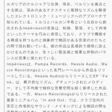
ルガリアのクルジャアリ出身、現在、ベルリンを拠点と
する彼は、深みのあるテクスチャと複雑なリズムを駆使
したエレクトロニック・ミュージックへのアプローチで
知られている。トルコとバルカン半島という出自から創
出されるImpérieuxの音楽は、転移、緊張、そして内省
といったテーマを巧みに表現しており、クラブで機能す
る構成を持つものと抽象的で物語がある音楽のかたちと
の間で揺れ動いている。彼の作品は直感的で感情に訴え
かけるものであり、生々しい緊迫感と慎重な抑制のバラ
ンスが見事に保たれている。
Impérieuxは、Pampa Records、Hessle Audio、Ma
cro Recordingsといった名門レーベルから作品をリリ
ースしている。Hessle AudioからリリースしたEP「Fe
na」は、断片的なリズム、デチューンされたメロディ
ー、そして不均衡で独特な音響空間を鋭く探求した作品
である。一方、Macro Recordingsからリリースされた
最新ミニアルバム「In and Out」では、クラブ志向の
音圧と内省的なサウンド・メイキングによる物語の間を
流動的に行き来し、彼の表現の幅をさらに広げている。