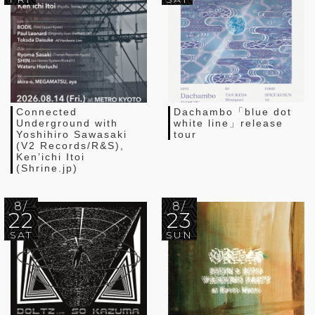
Connected
Dachambo「blue dot
Underground with
white line」release
Yoshihiro Sawasaki
tour
(V2 Records/R&S),
Ken’ichi Itoi
(Shrine.jp)
8/
8/
22
23
SAT
SUN