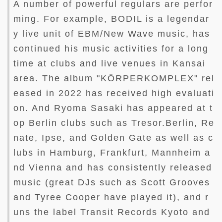
A number of powerful regulars are perfor
ming. For example, BODIL is a legendar
y live unit of EBM/New Wave music, has
continued his music activities for a long
time at clubs and live venues in Kansai
area. The album "KÖRPERKOMPLEX" rel
eased in 2022 has received high evaluati
on. And Ryoma Sasaki has appeared at t
op Berlin clubs such as Tresor.Berlin, Re
nate, Ipse, and Golden Gate as well as c
lubs in Hamburg, Frankfurt, Mannheim a
nd Vienna and has consistently released
music (great DJs such as Scott Grooves
and Tyree Cooper have played it), and r
uns the label Transit Records Kyoto and