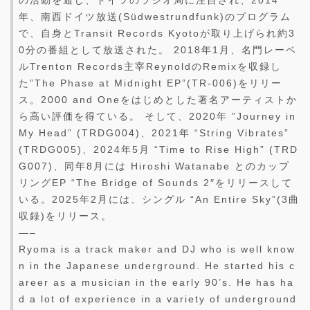
の活動を通じ、ドイツのラジオ局に注目され、2014
年、南西ドイツ放送(Südwestrundfunk)のプログラム
で、自身とTransit Records Kyotoが取り上げられ約3
0分の番組として放送された。 2018年1月、名門レーベ
ルTrenton Records主宰ReynoldのRemixを収録し
た”The Phase at Midnight EP”(TR-006)をリリー
ス。2000 and Oneをはじめとした著名アーティストか
ら高い評価を得ている。 そして、2020年 ”Journey in
My Head” (TRDG004)、2021年 “String Vibrates”
(TRDG005)、2024年5月 “Time to Rise High” (TRD
G007)、同年8月には Hiroshi Watanabe とのカップ
リングEP “The Bridge of Sounds 2″をリリースして
いる。2025年2月には、シングル “An Entire Sky”(3曲
収録)をリリース。
—–
Ryoma is a track maker and DJ who is well know
n in the Japanese underground. He started his c
areer as a musician in the early 90’s. He has ha
d a lot of experience in a variety of underground