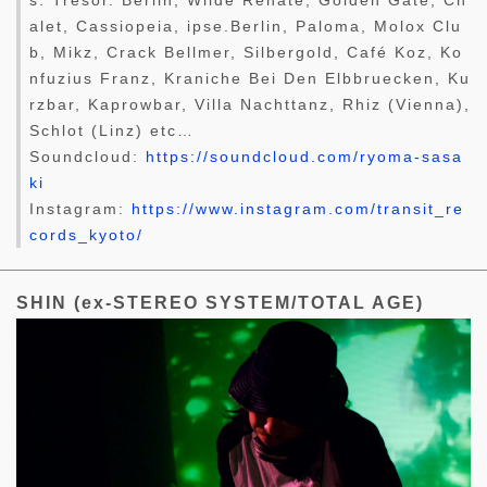
s: Tresor. Berlin, Wilde Renate, Golden Gate, Ch
alet, Cassiopeia, ipse.Berlin, Paloma, Molox Clu
b, Mikz, Crack Bellmer, Silbergold, Café Koz, Ko
nfuzius Franz, Kraniche Bei Den Elbbruecken, Ku
rzbar, Kaprowbar, Villa Nachttanz, Rhiz (Vienna),
Schlot (Linz) etc…
Soundcloud:
https://soundcloud.com/ryoma-sasa
ki
Instagram:
https://www.instagram.com/transit_re
cords_kyoto/
SHIN (ex-STEREO SYSTEM/TOTAL AGE)