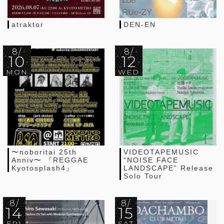
atraktor
DEN-EN
8/
8/
10
12
MON
WED
〜noboritai 25th
VIDEOTAPEMUSIC
Anniv〜 『REGGAE
“NOISE FACE
Kyotosplash4』
LANDSCAPE” Release
Solo Tour
8/
8/
14
15
FRI
SAT