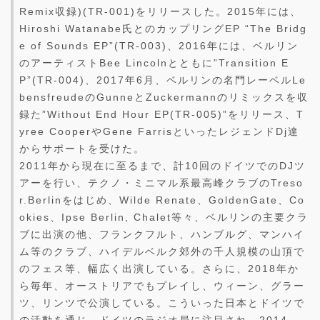
Remix収録)(TR-001)をリリースした。2015年には、
Hiroshi Watanabe氏とのカップリングEP “The Bridg
e of Sounds EP”(TR-003)、2016年には、ベルリン
のアーティストBee Lincolnとともに”Transition E
P”(TR-004)、2017年6月、ベルリンの名門レーベルLe
bensfreudeのGunneとZuckermannのリミックスを収
録た”Without End Hour EP(TR-005)”をリリース、T
yree CooperやGene FarrisといったレジェンドDj達
からサポートを受けた。
2011年から現在に至るまで、計10回のドイツでのDJツ
アーを行い、テクノ・ミニマル系最高峰クラブのTreso
r.Berlinをはじめ、Wilde Renate、GoldenGate、Co
okies、Ipse Berlin, Chalet等々、ベルリンの主要クラ
ブに出演の他、フランクフルト、ハンブルグ、マンハイ
ム等のクラブ、ハイデルベルク郊外の千人規模の山頂で
のフェス等、幅広く出演している。さらに、2018年か
ら毎年、オーストリアでもプレイし、ウィーン、グラー
ツ、リンツで公演している。こういった日本とドイツで