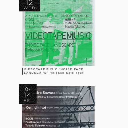
12
WED
VIDEOTAPEMUSIC “NOISE FACE
LANDSCAPE” Release Solo Tour
8/
14
FRI