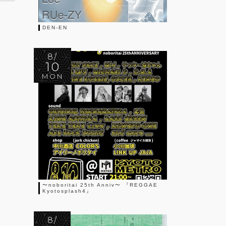
DEN-EN
8/
10
MON
〜noboritai 25th Anniv〜 『REGGAE
Kyotosplash4』
8/