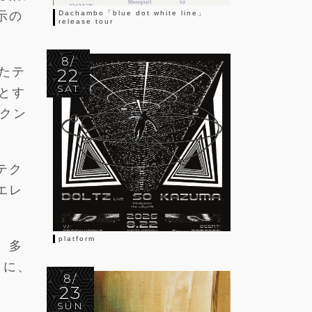
示の
Dachambo「blue dot white line」
release tour
8/
たテ
22
SAT
めとす
クン
テク
エレ
platform
、多
トに、
8/
23
SUN