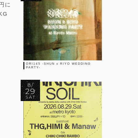
0円に
KG
ORI145 -SHUN x RIYO WEDDING
PARTY-
、
8/
29
SAT