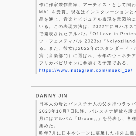
作に作家兼作曲家、アーティストとして関わ
MA）を受賞。現在はインスタレーションと
品を通じ、音楽とビジュアル表現を意図的
いる。この表現方法は、2022年にヨハネ
で発表されたアルバム『Of Love in Pro
ツ・フェスティバル 2023の『Ndiyozil
る。また、彼女は2022年のスタンダード
賞（音楽部門）に選ばれ、今年のヴェネチ
フリカパビリオンに参加する予定である。
https://www.instagram.com/msaki_za/
DANNY JIN
日本人の母とパレスチナ人の父を持つラッ
2023年10月7日以降、パレスチナ解放を訴
月にはアルバム「Dream,,」を発表し、
集めた。
昨年7月に日本やシーンに蔓延した排外主義に