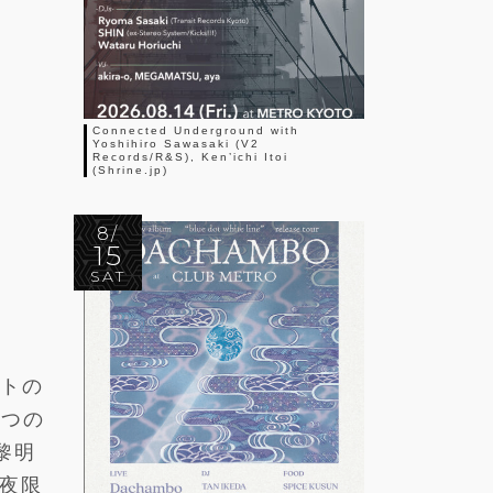
Connected Underground with
Yoshihiro Sawasaki (V2
Records/R&S), Ken’ichi Itoi
(Shrine.jp)
8/
15
SAT
ントの
3つの
黎明
一夜限