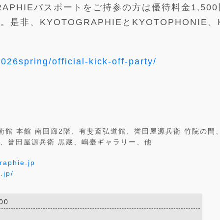
APHIEパスポートをご持参の方は優待料金1,50
非、KYOTOGRAPHIEとKYOTOPHONIE、
26spring/official-kick-off-party/
術館 本館 南回廊2階、有斐斎弘道館、誉田屋源兵衛 竹院の間
住宅)、誉田屋源兵衛 黒蔵、嶋臺ギャラリー、他
raphie.jp
.jp/
00