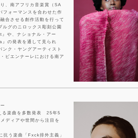
り、南アフリカ音楽賞（SA
パフォーマンスを合わせた作
に融合させる創作活動を行って
スブルグのニロックス彫刻公園
test』や、ナショナル・アー
anda』の発表を通して見られ
・バンク・ヤングアーティスト
ア・ビエンナーレにおける南ア
パー
える楽曲を多数発表 25年5
各種メディアや世間から注目を
抗う楽曲「Fxck排外主義」