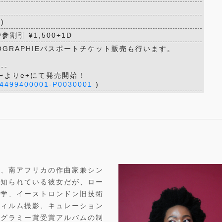
み)
参割引 ¥1,500+1D
OGRAPHIEパスポートチケット販売も行います。
---
00〜よりe+にて発売開始！
il/4499400001-P0030001
)
は、南アフリカの作曲家兼シン
て知られている彼女だが、ロー
大学、イーストロンドン旧技術
フィルム撮影、キュレーション
・グラミー賞受賞アルバムの制