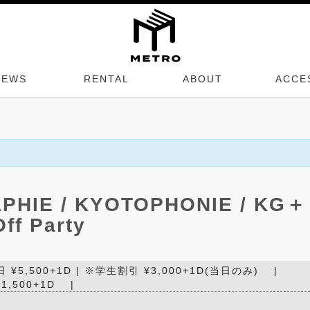
NEWS
RENTAL
ABOUT
ACCE
HIE / KYOTOPHONIE / KG＋
ff Party
当日 ¥5,500+1D | ※学生割引 ¥3,000+1D(当日のみ) |
,500+1D |