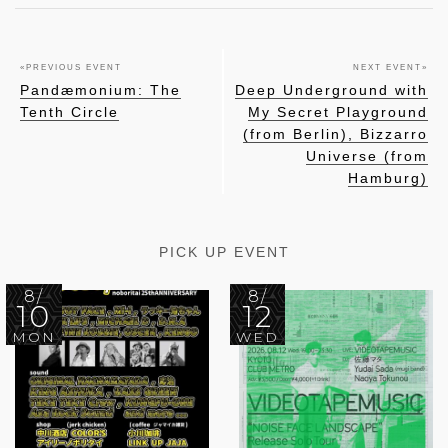
«
PREVIOUS EVENT
NEXT EVENT
»
Pandæmonium: The
Deep Underground with
Tenth Circle
My Secret Playground
(from Berlin), Bizzarro
Universe (from
Hamburg)
PICK UP EVENT
8/
8/
10
12
MON
WED