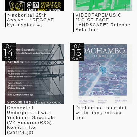
〜noboritai 25th
VIDEOTAPEMUSIC
Anniv〜 『REGGAE
“NOISE FACE
Kyotosplash4』
LANDSCAPE” Release
Solo Tour
8/
8/
14
15
FRI
SAT
Connected
Dachambo「blue dot
Underground with
white line」release
Yoshihiro Sawasaki
tour
(V2 Records/R&S),
Ken’ichi Itoi
(Shrine.jp)