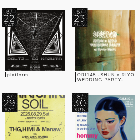
8/
8/
22
23
SAT
SUN
platform
ORI145 -SHUN x RIYO
WEDDING PARTY-
8/
8/
29
30
SAT
SUN