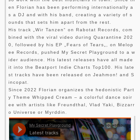
en Florian has been performing internationally a
s a DJ and with his band, creating a variety of s
ounds that sets him apart from the rest.
His track „Wir Tanzen“ on Rabotat Records, com
bined with the viral video during Quarantine 202
0, followed by his EP „Fears of Tears„, on Melop
ee Records, pushed My Secret Playground to a w
ider audience. His latest releases have all made
it into the Beatport Indie Charts Top100. His late
st tracks have been released on Jeahmon! and S
incopat.
Since 2022 Florian organizes the hedonistic Part
y Theme Whipped Cream – a colorful dance soir
ee with artists like Freundthal, Vlad Yaki, Bizzarr
o Universe or Myrddin.