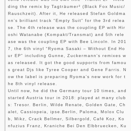
ding the remix by Tagträumer² (Black Fox Music/
Rauschzeit). After it, He released Stefan Goldma
nn’s brilliant track “Empty Suit” for the 3rd relea
se. The 4th release was the coupling EP with Hir
oshi Watanabe (Kompakt/Transmat) and 5th rele
ase was the coupling EP with Bee Lincoln. In 201
7, the 6th vinyl “Ryoma Sasaki – Without End Ho
ur EP” including Gunne, Zuckermann’s remixes w
as released. It got the good supports from famou
s great Djs like Tyree Cooper and Gene Farris. N
ow the label is preparing Ryoma’s new work for t
he 8th vinyl release.
Until now, he did the Germany tour 10 times, and
started Austria tour in 2018: played at many club
s: Tresor. Berlin, Wilde Renate, Golden Gate, Ch
alet, Cassiopeia, ipse.Berlin, Paloma, Molox Clu
b, Mikz, Crack Bellmer, Silbergold, Café Koz, Ko
nfuzius Franz, Kraniche Bei Den Elbbruecken, Ku