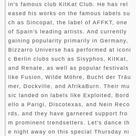
in's famous club KitKat Club. He has rel
eased his works on the famous labels su
ch as Sincopat, the label of AFFKT, one
of Spain's leading artists. And currently
gaining popularity primarily in Germany,
Bizzarro Universe has performed at iconi
c Berlin clubs such as Sisyphos, KitKat,
and Renate, as well as popular festivals
like Fusion, Wilde Möhre, Bucht der Träu
mer, Dockville, and AfrikaBurn. Their mu
sic landed on labels like Exploited, Bord
ello a Parigi, Discotexas, and Nein Reco
rds, and they have garnered support fro
m prominent trendsetters. Let's dance th
e night away on this special Thursday ni