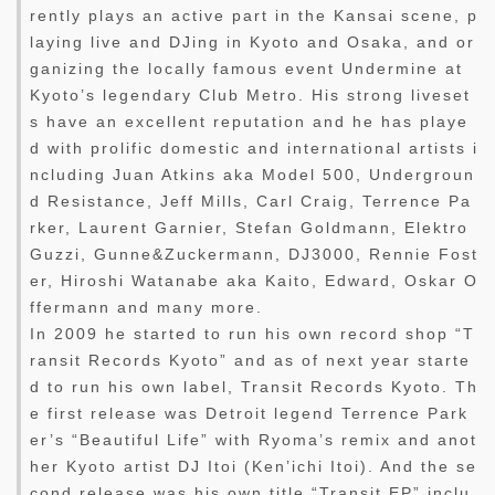
rently plays an active part in the Kansai scene, p
laying live and DJing in Kyoto and Osaka, and or
ganizing the locally famous event Undermine at
Kyoto’s legendary Club Metro. His strong liveset
s have an excellent reputation and he has playe
d with prolific domestic and international artists i
ncluding Juan Atkins aka Model 500, Undergroun
d Resistance, Jeff Mills, Carl Craig, Terrence Pa
rker, Laurent Garnier, Stefan Goldmann, Elektro
Guzzi, Gunne&Zuckermann, DJ3000, Rennie Fost
er, Hiroshi Watanabe aka Kaito, Edward, Oskar O
ffermann and many more.
In 2009 he started to run his own record shop “T
ransit Records Kyoto” and as of next year starte
d to run his own label, Transit Records Kyoto. Th
e first release was Detroit legend Terrence Park
er’s “Beautiful Life” with Ryoma’s remix and anot
her Kyoto artist DJ Itoi (Ken’ichi Itoi). And the se
cond release was his own title “Transit EP” inclu