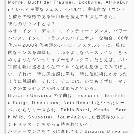
Möhre、Bucht der Träumer、Dockville、AfrikaBur
nといった主要なフェスティバルで、宇宙的なサウンド
と彼らの特徴である宇宙服を携えて出演してきた。
彼らのサウンドとは？
ネオ・イタロ・ディスコ、インディー・ダンス、パワー
ハウス、イタロ・トランスのハイエナジーな融合。80年
代から2000年代初頭のレトロ・ノスタルジーに、現代
的なセンスを加味し、うねるようなベースライン、きら
めくようなシンセサイザーをミックス。たとえば、広い
宇宙を駆け巡るようなワイルドな旅を想像してみてほし
い。それは、時に疾走感に満ち、時に催眠術にかかった
ように魅惑的。そして、そこには、いつもビザロ・マジ
ックのエッセンスが散りばめられている。
Bizzarro Universe の楽曲は、Exploited、Bordello
a Parigi、Discotexas、Nein Recordsといったレー
ベルからリリースされ、Pablo Bozzi、Kendal、Sara
h Wild、Shubostar、fka.m4aといった音楽界のトレ
ンドセッターたちから支持されている。
パフォーマンスをさらに進化させたBizzarro Universe