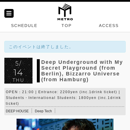
SCHEDULE
TOP
ACCESS
このイベントは終了しました。
Deep Underground with My
5/
Secret Playground (from
14
Berlin), Bizzarro Universe
(from Hamburg)
THU
OPEN：21:00 | Entrance: 2200yen (inc.1drink ticket) |
Students・International Students: 1800yen (inc.1drink
ticket)
DEEP HOUSE
Deep Tech