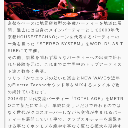
京都をベースに地元密着型の各種パーティーを地道に展
開、過去には自身のメインパーティーとして2000年代
京都HOUSE/TECHNOシーンを代表するパーティーの
一角を担った『STEREO SYSTEM』をWORLD/LAB.T
RIBEにて主催。
その他、規模を問わず様々なパーティーへの出演で培わ
れた経験を元に、これまでに世界中のトップアーティス
ト達と数多く共演。
ソリッドかつエッジの効いた楽曲とNEW WAVEや近年
のElectro Technoサウンド等をMIXするスタイルで攻
め続けているはず。
2016年に世代交流パーティー『TOTAL AGE』をMETR
Oにて新たに立上げ、単純に楽しいだけで終わるのでは
なく世代がクロスオーバーしながら交流が生まれるパー
ティーを展開していく事で、クラブカルチャーを衰退さ
せる事なくホンモノを絶やす事なく更なる拡大を期待す