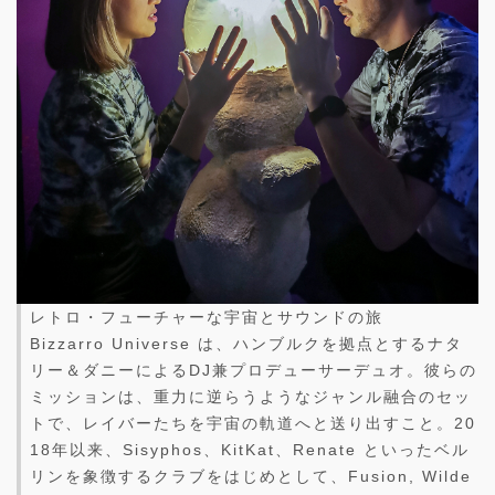
レトロ・フューチャーな宇宙とサウンドの旅
Bizzarro Universe は、ハンブルクを拠点とするナタ
リー＆ダニーによるDJ兼プロデューサーデュオ。彼らの
ミッションは、重力に逆らうようなジャンル融合のセッ
トで、レイバーたちを宇宙の軌道へと送り出すこと。20
18年以来、Sisyphos、KitKat、Renate といったベル
リンを象徴するクラブをはじめとして、Fusion, Wilde