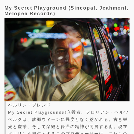
My Secret Playground (Sincopat, Jeahmon!,
Melopee Records)
ベルリン・ブレンド
My Secret Playgroundの立役者、フロリアン・ヘルツ
ベルクは、故郷ウィーンに幾度となく惹かれる。古き栄
光と虚栄、そして楽観と停滞の精神が同居する街。現在
ベルリンを拠点とするこのプロデューサーは、これらの