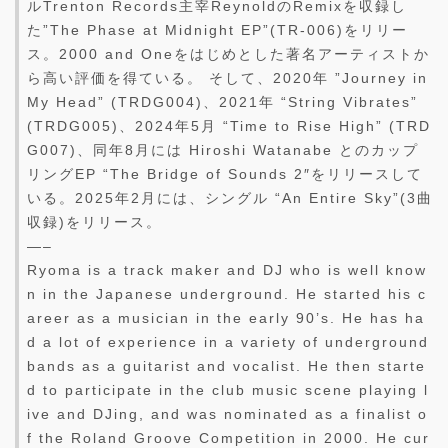
ルTrenton Records主宰ReynoldのRemixを収録し
た”The Phase at Midnight EP”(TR-006)をリリー
ス。2000 and Oneをはじめとした著名アーティストか
ら高い評価を得ている。 そして、2020年 ”Journey in
My Head” (TRDG004)、2021年 “String Vibrates”
(TRDG005)、2024年5月 “Time to Rise High” (TRD
G007)、同年8月には Hiroshi Watanabe とのカップ
リングEP “The Bridge of Sounds 2″をリリースして
いる。2025年2月には、シングル “An Entire Sky”(3曲
収録)をリリース。
—–
Ryoma is a track maker and DJ who is well know
n in the Japanese underground. He started his c
areer as a musician in the early 90’s. He has ha
d a lot of experience in a variety of underground
bands as a guitarist and vocalist. He then starte
d to participate in the club music scene playing l
ive and DJing, and was nominated as a finalist o
f the Roland Groove Competition in 2000. He cur