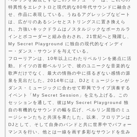
特異性をエレクトロと現代的な80年代サウンドに融合さ
せ、作品に表現している。うねるアグレッシブなビート
は、広がりのあるシンセとストリングスに置き換えら
れ、力強いキックドラムはノスタルジックなボーカルラ
インとボコーダーと組み合わされ、21世紀へと飛躍し、
My Secret Playground に独自の現代的なインディ
ー・ダンス・サウンドを与えている。
フローリアンは、10年以上にわたりベルリンを拠点に活
動。ドイツの首都ベルリンで、彼のユニークな音楽的な
歌声だけでなく、最大の情熱の中に揺るぎない感情の源
泉を見出だした。2014年には、DJとミュージシャンが
ダンス・ミュージックに合わせて即興でライブ演奏する
イベント「My Secret Session」を立ち上げる。この
セッションを通して、彼はMy Secret Playground 独
自の有機的なサウンドの幅を広げ、ベルリン屈指のミュ
ージシャンたちと共演を果たした。以来、フロリアンは
DJとして、そして自身のバンドと共に世界中でパフォー
マンスを行い、他とは一線を画す多彩なサウンドを生み