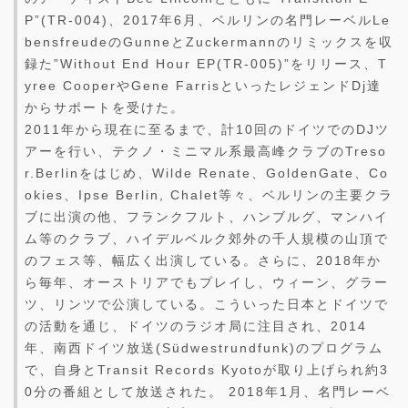
P”(TR-004)、2017年6月、ベルリンの名門レーベルLe
bensfreudeのGunneとZuckermannのリミックスを収
録た”Without End Hour EP(TR-005)”をリリース、T
yree CooperやGene FarrisといったレジェンドDj達
からサポートを受けた。
2011年から現在に至るまで、計10回のドイツでのDJツ
アーを行い、テクノ・ミニマル系最高峰クラブのTreso
r.Berlinをはじめ、Wilde Renate、GoldenGate、Co
okies、Ipse Berlin, Chalet等々、ベルリンの主要クラ
ブに出演の他、フランクフルト、ハンブルグ、マンハイ
ム等のクラブ、ハイデルベルク郊外の千人規模の山頂で
のフェス等、幅広く出演している。さらに、2018年か
ら毎年、オーストリアでもプレイし、ウィーン、グラー
ツ、リンツで公演している。こういった日本とドイツで
の活動を通じ、ドイツのラジオ局に注目され、2014
年、南西ドイツ放送(Südwestrundfunk)のプログラム
で、自身とTransit Records Kyotoが取り上げられ約3
0分の番組として放送された。 2018年1月、名門レーベ