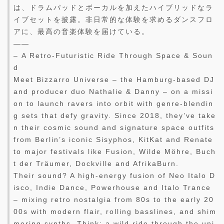
は、ドラムパッドとボーカルを加えたハイブリッドなラ
イブセットを披露。非日常的な体験を求めるダンスフロ
アに、最高の音楽体験を届けている。
——
– A Retro-Futuristic Ride Through Space & Soun
d
Meet Bizzarro Universe – the Hamburg-based DJ
and producer duo Nathalie & Danny – on a missi
on to launch ravers into orbit with genre-blendin
g sets that defy gravity. Since 2018, they’ve take
n their cosmic sound and signature space outfits
from Berlin’s iconic Sisyphos, KitKat and Renate
to major festivals like Fusion, Wilde Möhre, Buch
t der Träumer, Dockville and AfrikaBurn.
Their sound? A high-energy fusion of Neo Italo D
isco, Indie Dance, Powerhouse and Italo Trance
– mixing retro nostalgia from 80s to the early 20
00s with modern flair, rolling basslines, and shim
mering synths. Think: a wild ride through the uni