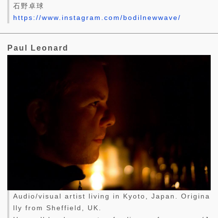
石野卓球
https://www.instagram.com/bodilnewwave/
Paul Leonard
Audio/visual artist living in Kyoto, Japan. Origina
lly from Sheffield, UK.