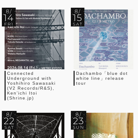
8/
8/
14
15
FRI
SAT
Connected
Dachambo「blue dot
Underground with
white line」release
Yoshihiro Sawasaki
tour
(V2 Records/R&S),
Ken’ichi Itoi
(Shrine.jp)
8/
8/
22
23
SAT
SUN