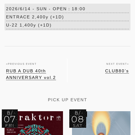
2026/6/14 -
SUN
- OPEN：18:00
ENTRACE 2,400y (+1D)
U-22 1,400y (+1D)
«
PREVIOUS EVENT
NEXT EVENT
»
RUB A DUB 40th
CLUB80’s
ANNIVERSARY vol.2
PICK UP EVENT
8/
8/
07
08
FRI
SAT