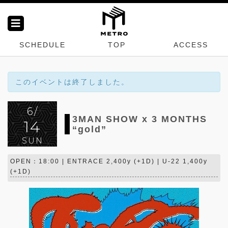
SCHEDULE
TOP
ACCESS
このイベントは終了しました。
6/
3MAN SHOW x 3 MONTHS
14
“gold”
SUN
OPEN：18:00 | ENTRACE 2,400y (+1D) | U-22 1,400y
(+1D)