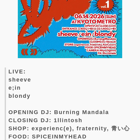
LIVE:
sheeve
e;in
blondy
OPENING DJ: Burning Mandala
CLOSING DJ: 1llintosh
SHOP: experienc(e), fraternity, 青い心
FOOD: SPICEINMYHEAD