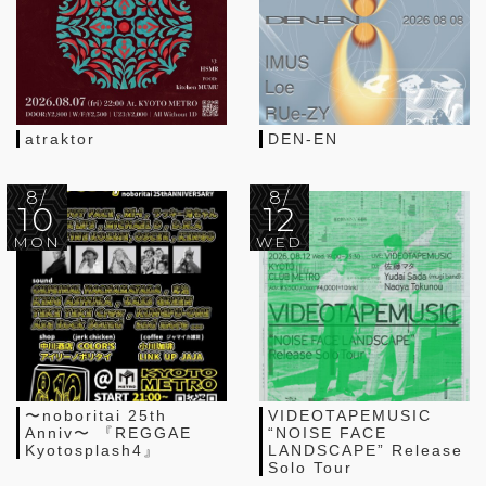
atraktor
DEN-EN
8/
8/
10
12
MON
WED
〜noboritai 25th
VIDEOTAPEMUSIC
Anniv〜 『REGGAE
“NOISE FACE
Kyotosplash4』
LANDSCAPE” Release
Solo Tour