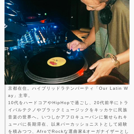
京都在住。ハイブリッドラテンパーティ「Our Latin W
ay」主宰。
10代をハードコアやHipHopで過ごし、20代前半にトラ
イバルテクノやブラックミュージックをキッカケに民族
音楽の世界へ。いつしかアフロキューバンに魅せられキ
ューバに長期滞在、以来パーカッショニストとして経験
を積みつつ、AfroでRockな選曲家&オーガナイザーとし