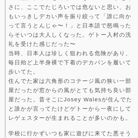
さに、ここでたじろいでは危ないと思い、お
もいっきしデカい声を振り絞って「誰に向か
って言うとんじゃ〜！」と日本語で怒鳴った
らそいつは大人しくなった。ゲトー入村の洗
礼を受けた感じだった〜
当時、日本人は珍しく狙われる危険があり、
毎日殆ど上半身裸で下着のデカパンを履いて
歩いてた。
住んでた家は六角形のコテージ風の狭い一部
屋だったが窓からの風がとても気持ち良い部
屋だった。昔そこにJosey Walesが住んでた
と誰かが言ってたけどゲトーから一夜にして
レゲェスターが生まれることが多いのかも。
学校に行かずいつも家に遊びに来てた悪そう