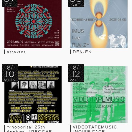
FRI
SAT
atraktor
DEN-EN
8/
8/
10
12
MON
WED
〜noboritai 25th
VIDEOTAPEMUSIC
Anniv〜 『REGGAE
“NOISE FACE