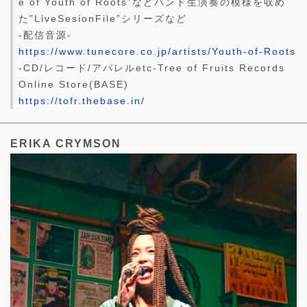
e of Youth of Roots”などバンド生演奏の模様を収め
た”LiveSesionFile”シリーズなど
-配信音源-
https://www.tunecore.co.jp/artists/Youth-of-Roots
-CD/レコード/アパレルetc-Tree of Fruits Records
Online Store(BASE)
https://tofr.thebase.in/
ERIKA CRYMSON