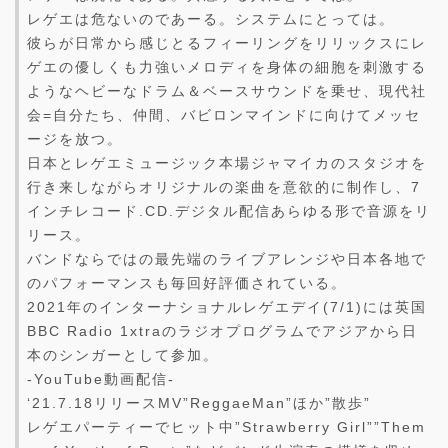
レゲエは危ないのであーる。システムにとっては。
彼らが日常から感じとるフィーリングをリリックスにレ
ゲエの優しくも力強いメロディを身体の細胞を刺激する
ようなヘビーなドラム＆ベースサウンドを乗せ、現代社
会=自分たち、仲間、バビロンマインドに向けてメッセ
ージを放つ。
日本とレゲエミュージック本場ジャマイカのスタジオを
行き来しながらオリジナルの楽曲を意欲的に制作し、7
インチレコード.CD.デジタル配信あらゆる形で音源をリ
リース。
バンドならではの最先端のライブアレンジや日本各地で
のパフォーマンスも毎回好評価されている。
2021年のインターナショナルレゲエデイ(7/1)には英国
BBC Radio 1xtraのラジオプログラムでアジアから日
本のシンガーとして参加。
-YouTube動画配信-
‘21.7.18リリースMV”ReggaeMan”ほか”散歩”
レゲエパーティーでヒット中”Strawberry Girl””Them