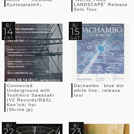
Kyotosplash4』
LANDSCAPE” Release
Solo Tour
8/
8/
14
15
FRI
SAT
Connected
Dachambo「blue dot
Underground with
white line」release
Yoshihiro Sawasaki
tour
(V2 Records/R&S),
Ken’ichi Itoi
(Shrine.jp)
8/
8/
22
23