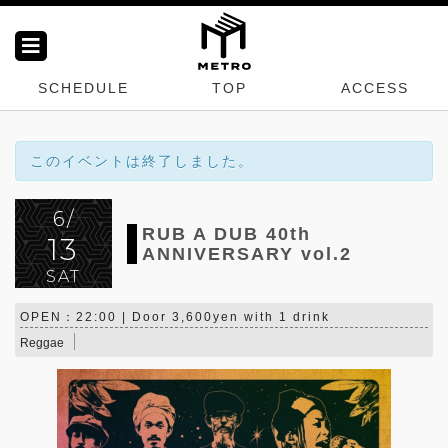
SCHEDULE
TOP
ACCESS
このイベントは終了しました。
6/
RUB A DUB 40th
13
ANNIVERSARY vol.2
SAT
OPEN：22:00 | Door 3,600yen with 1 drink
Reggae