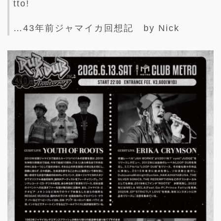
tto!
…43年前ジャマイカ回想記 by Nick