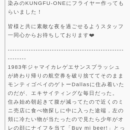
染みのKUNGFU-ONEにフライヤー作っても
らいました！
皆様と共に素敵な夜を過ごせるようスタッフ
一同心からお待ちしております❤️
--------------------------------------------------
--------
1983年ジャマイカレゲエサンスプラッシュ
が終わり帰りの航空券を破り捨ててそのまま
モンティゴベイのゲトーDallasに住み着いた
のだが、エキサイティングな毎日だった。
住み始め朝起きて腹が減ってたので近くのミ
ニ売店に食べ物探しに中に入った途端，左の
頬に冷たい物が当たったので見たら少年がオ
レの顔にナイフを当て「Buy mi beer!」とっ