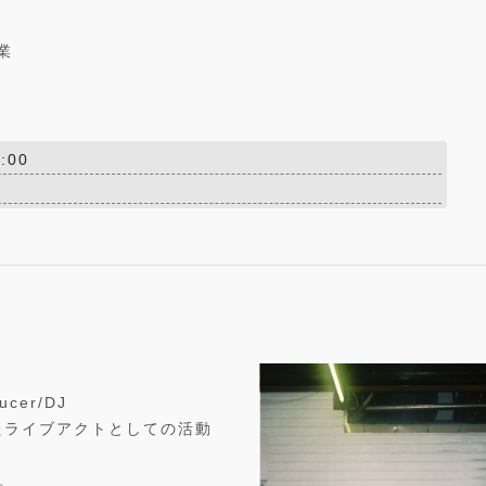
事業
:00
er/DJ
、またライブアクトとしての活動
。