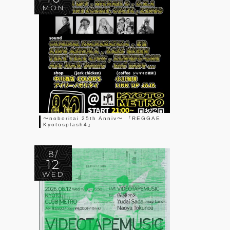
MON
〜noboritai 25th Anniv〜 『REGGAE
Kyotosplash4』
8/
12
WED