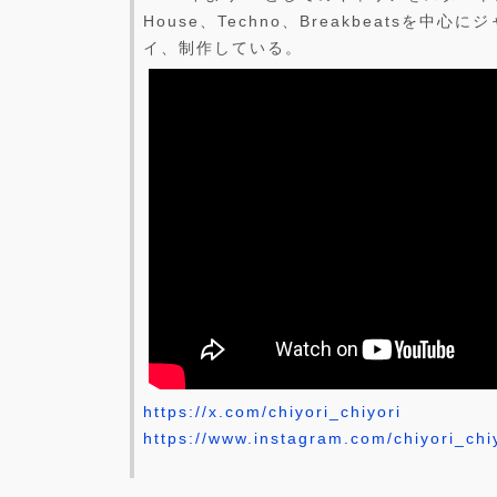
House、Techno、Breakbeatsを中
イ、制作している。
https://x.com/chiyori_chiyori
https://www.instagram.com/chiyori_chi