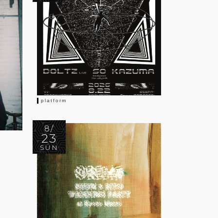
platform
8/
23
SUN