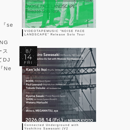
ー『se
VIDEOTAPEMUSIC “NOISE FACE
LANDSCAPE” Release Solo Tour
NG
ース
8/
14
DJ
FRI
『Ne
Connected Underground with
Yoshihiro Sawasaki (V2