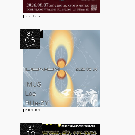
atraktor
8/
08
SAT
DEN-EN
8/
10