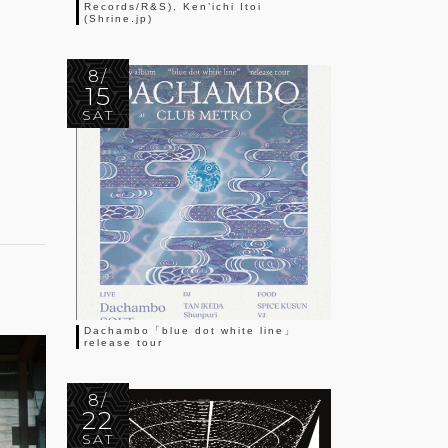
Records/R&S), Ken’ichi Itoi
(Shrine.jp)
8/
15
SAT
Dachambo「blue dot white line」
release tour
8/
22
SAT