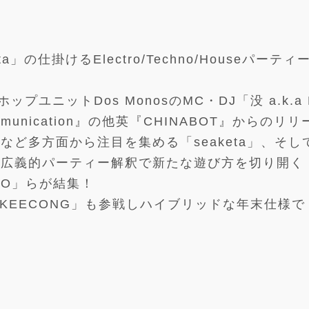
ujita」の仕掛けるElectro/Techno/Houseパーティ
ップユニットDos MonosのMC・DJ「没 a.k.a 
unication』の他英『CHINABOT』からのリリ
ど多方面から注目を集める「seaketa」、そして
広義的パーティー解釈で新たな遊び方を切り開く
PICO」らが結集！
「YANKEECONG」も参戦しハイブリッドな年末仕様で