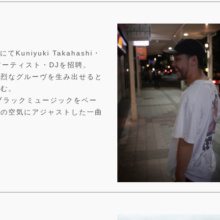
uniyuki Takahashi・
数々のアーティスト・DJを招聘。
強烈なグルーヴを生み出せると
込む。
ブラックミュージックをベー
その空気にアジャストした一曲