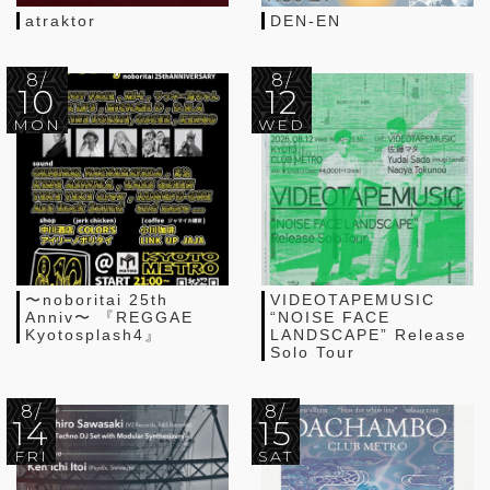
atraktor
DEN-EN
8/
8/
10
12
MON
WED
〜noboritai 25th
VIDEOTAPEMUSIC
Anniv〜 『REGGAE
“NOISE FACE
Kyotosplash4』
LANDSCAPE” Release
Solo Tour
8/
8/
14
15
FRI
SAT