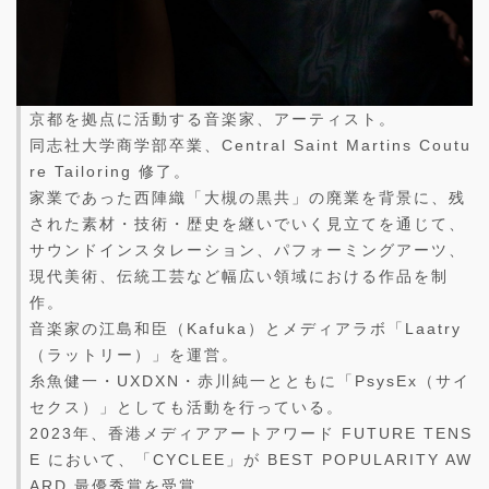
京都を拠点に活動する音楽家、アーティスト。
同志社大学商学部卒業、Central Saint Martins Coutu
re Tailoring 修了。
家業であった西陣織「大槻の黒共」の廃業を背景に、残
された素材・技術・歴史を継いでいく見立てを通じて、
サウンドインスタレーション、パフォーミングアーツ、
現代美術、伝統工芸など幅広い領域における作品を制
作。
音楽家の江島和臣（Kafuka）とメディアラボ「Laatry
（ラットリー）」を運営。
糸魚健一・UXDXN・赤川純一とともに「PsysEx（サイ
セクス）」としても活動を行っている。
2023年、香港メディアアートアワード FUTURE TENS
E において、「CYCLEE」が BEST POPULARITY AW
ARD 最優秀賞を受賞。