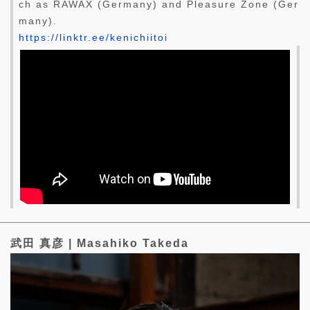
ch as RAWAX (Germany) and Pleasure Zone (Ger
many).
https://linktr.ee/kenichiitoi
武田 真彦 | Masahiko Takeda