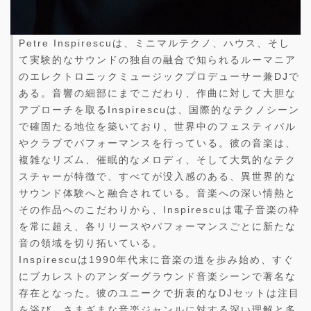
Petre Inspirescuは、ミニマルテクノ、ハウス、そし
て実験的なサウンドの独自の融合で知られるルーマニア
のエレクトロニックミュージックプロデューサー兼DJで
ある。音響の細部にまでこだわり、作曲に対して大胆な
アプローチを取るInspirescuは、国際的なテクノシーン
で確固たる地位を築いており、世界中のフェスティバル
やクラブでパフォーマンスを行っている。彼の音楽は、
複雑なリズム、催眠的なメロディ、そして大気的なテク
スチャーが特徴で、すべてが没入感のある、異世界的な
サウンド体験へと融合されている。音楽への深い情熱と
その作品へのこだわりから、Inspirescuは電子音楽の枠
を常に超え、各リリースやパフォーマンスごとに新たな
音の領域を切り拓いている。
Inspirescuは1990年代末に音楽の道を歩み始め、すぐ
にブカレストのアンダーグラウンド音楽シーンで著名な
存在となった。彼のユニークで折衷的なDJセットは注目
を浴び、さまざまな音楽ジャンルに対する深い理解と多