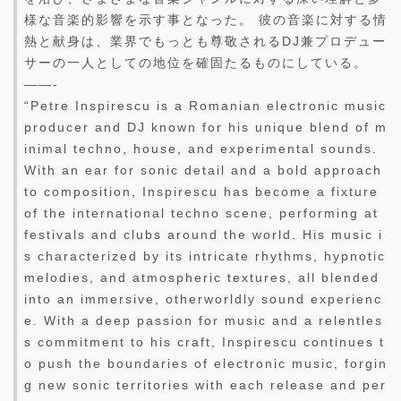
様な音楽的影響を示す事となった。 彼の音楽に対する情
熱と献身は、業界でもっとも尊敬されるDJ兼プロデュー
サーの一人としての地位を確固たるものにしている。
——-
“Petre Inspirescu is a Romanian electronic music
producer and DJ known for his unique blend of m
inimal techno, house, and experimental sounds.
With an ear for sonic detail and a bold approach
to composition, Inspirescu has become a fixture
of the international techno scene, performing at
festivals and clubs around the world. His music i
s characterized by its intricate rhythms, hypnotic
melodies, and atmospheric textures, all blended
into an immersive, otherworldly sound experienc
e. With a deep passion for music and a relentles
s commitment to his craft, Inspirescu continues t
o push the boundaries of electronic music, forgin
g new sonic territories with each release and per