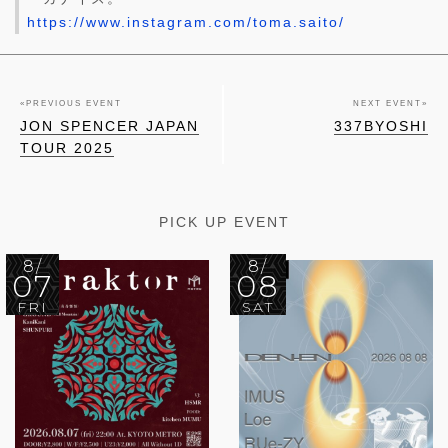
https://www.instagram.com/toma.saito/
«
PREVIOUS EVENT
NEXT EVENT
»
JON SPENCER JAPAN
337BYOSHI
TOUR 2025
PICK UP EVENT
8/
8/
07
08
FRI
SAT