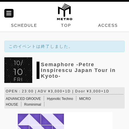
SCHEDULE
TOP
ACCESS
このイベントは終了しました。
10/
Semaphore -Petre
10
Inspirescu Japan Tour in
Kyoto-
FRI
OPEN：23:00 | ADV ¥3,000+1D | Door ¥3,000+1D
ADVANCED GROOVE
Hypnotic Techno
MICRO
HOUSE
Rominimal