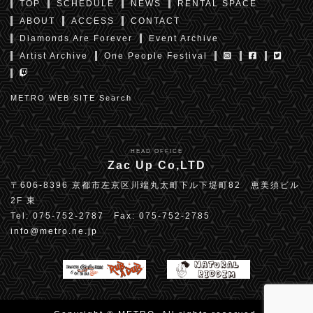
TOP
SCHEDULE
NEWS
RENTAL SPACE
ABOUT
ACCESS
CONTACT
Diamonds Are Forever
Event Archive
Artist Archive
One People Festival
METRO WEB SITE Search
HEAD OFFICE
Zac Up Co,LTD
〒606-8396 京都市左京区川端丸太町下ル下堤町82 恵美須ビル
2F 東
Tel: 075-752-2787 Fax: 075-752-2785
info@metro.ne.jp