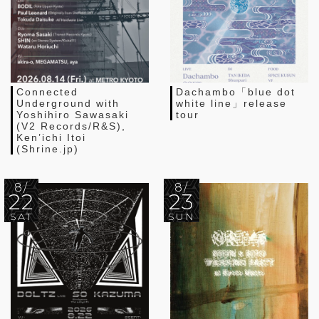
Connected
Dachambo「blue dot
Underground with
white line」release
Yoshihiro Sawasaki
tour
(V2 Records/R&S),
Ken’ichi Itoi
(Shrine.jp)
8/
8/
22
23
SAT
SUN