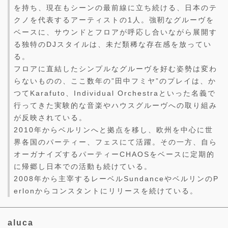
を持ち、現在もシーンの最前線に立ち続ける、日本のテ
クノを代表するアーティストの1人。強靭なグルーヴを
ベースに、サウンドとフロアが呼応し合いながら展開す
る独特のDJスタイルは、未だ類稀な存在感を放ってい
る。
フロアに直結したシンプルなグルーヴを好む姿勢は変わ
らないものの、ここ数年の”田中フミヤ”のプレイは、か
つてKarafuto、Individual Orchestraといった名義で
行ってきた実験的な音楽やハウスグルーヴへの取り組み
が反映されている。
2010年からベルリンへと拠点を移し、欧州を中心に世
界各国のパーティー、フェスにて活躍。その一方、自ら
オーガナイズするパーティーCHAOSをベースに定期的
に帰郷し日本での活動も続けている。
2008年から主宰するレーベルSundanceやベルリンのP
erlonからコンスタントにリリースを続けている。
aluca