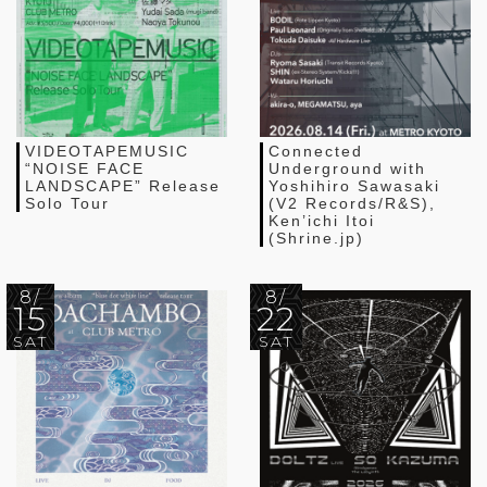
VIDEOTAPEMUSIC
Connected
“NOISE FACE
Underground with
LANDSCAPE” Release
Yoshihiro Sawasaki
Solo Tour
(V2 Records/R&S),
Ken’ichi Itoi
(Shrine.jp)
8/
8/
15
22
SAT
SAT