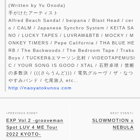
(Written by Yu Onoda)
手がけたアーティスト
Alfred Beach Sandal / beipana / Blast Head / cer
o / CALM / Japanese Synchro System / KEITA SA
NO / LUCKY TAPES / LUVRAW&BTB / MOCKY / M
ONKEY TIMERS / Pepe California / THA BLUE HE
RB / The Backwoods / The Bedroom Tape / Traks
Boys / TUCKER&エマーソン北村 / VIDEOTAPEMUSI
C / YOUR SONG IS GOOD / XTAL / 石野卓球 / 禁断
の多数決 / (((さらうんど))) / 電気グルーヴ / ザ・なつ
やすみバンド / 七尾旅人 etc…
http://naoyatokunou.com
«
PREVIOUS EVENT
NEXT EVENT
»
EXP Vol.2 -grooveman
SLOWMOTION x
Spot LUV 4 ME Tour
NEBULA
2022 KYOTO-