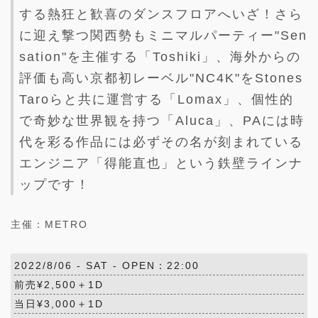
する熱狂と歓喜のダンスフロアへいざ！さら
に迎え撃つ関西勢もミニマルパーティー"Sen
sation"を主催する「Toshiki」、海外からの
評価も高い京都初レーベル"NC4K"をStones
Taroらと共に運営する「Lomax」、個性的
で奇妙な世界観を持つ「Aluca」、PAには時
代を彩る作品には必ずその名が刻まれている
エンジニア「得能直也」という鉄壁ラインナ
ップです！
主催：METRO
2022/8/06 -
SAT
- OPEN：22:00
前売¥2,500＋1D
当日¥3,000＋1D