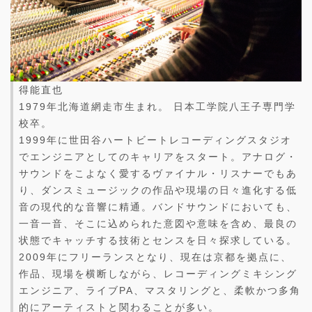
得能直也
1979年北海道網走市生まれ。 日本工学院八王子専門学
校卒。
1999年に世田谷ハートビートレコーディングスタジオ
でエンジニアとしてのキャリアをスタート。アナログ・
サウンドをこよなく愛するヴァイナル・リスナーでもあ
り、ダンスミュージックの作品や現場の日々進化する低
音の現代的な音響に精通。バンドサウンドにおいても、
一音一音、そこに込められた意図や意味を含め、最良の
状態でキャッチする技術とセンスを日々探求している。
2009年にフリーランスとなり、現在は京都を拠点に、
作品、現場を横断しながら、レコーディングミキシング
エンジニア、ライブPA、マスタリングと、柔軟かつ多角
的にアーティストと関わることが多い。