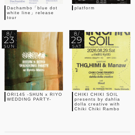
Dachambo「blue dot
platform
white line」release
tour
8/
8/
23
29
SUN
SAT
ORI145 -SHUN x RIYO
CHIKI CHIKI SOIL
WEDDING PARTY-
presents by dahlia
dolla creative with
Chiki Chiki Rambo