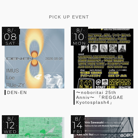
PICK UP EVENT
8/
8/
08
10
SAT
MON
DEN-EN
〜noboritai 25th
Anniv〜 『REGGAE
Kyotosplash4』
8/
8/
12
14
WED
FRI